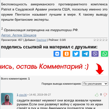
Беспомощность американского противоракетного комплекса
Patriot в Саудовской Аравии унизила США, поскольку именно это
оружие Пентагон называет лучшим в мире. К такому выводу
пришли британские эксперты.
1
Организация запрещена на территории РФ.
Автор: Артем Шишков
Просмотров
:
457
|
Добавил
:
Dashout
|
Рейтинг
:
0.0
/
0
поделись ссылкой на материал c друзьями:
Всего комментариев
:
1
Порядок вывода комментариев:
0
1
• 14:40, 2019-09-27
clos36
саудити воеват неумеют они всегда воевали чужими
руками.Если они развяжут войну с ираном то их иран
стерёт в пух и прах.Америкоси ползуются этим и