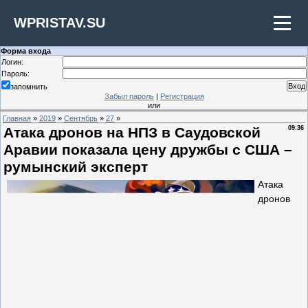
WPRISTAV.SU
Форма входа
Логин:
Пароль:
запомнить
Забыл пароль
|
Регистрация
или
Главная
»
2019
»
Сентябрь
»
27
»
Атака дронов на НПЗ в Саудовской
09:36
Аравии показала цену дружбы с США –
румынский эксперт
Атака
дронов