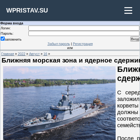
WPRISTAV.SU
Форма входа
Логин:
Пароль:
запомнить
Забыл пароль
|
Регистрация
или
Главная
»
2022
»
Август
»
16
»
Ближняя морская зона и ядерное сдержи
Ближ
сдер
С сере
заложи
корветы
должн
соответ
семейст
После п