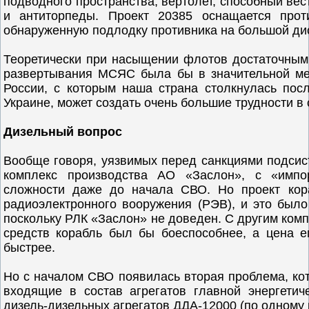
подводного пространства, вертолет, способный вес
и антиторпеды. Проект 20385 оснащается прот
обнаруженную подлодку противника на большой дис
Теоретически при насыщении флотов достаточным 
развертывания МСЯС была бы в значительной ме
России, с которым наша страна столкнулась пос
Украине, может создать очень большие трудности в
Дизельный вопрос
Вообще говоря, уязвимых перед санкциями подсис
комплекс производства АО «Заслон», с «имп
сложности даже до начала СВО. Но проект кор
радиоэлектронного вооружения (РЭВ), и это было
поскольку РЛК «Заслон» не доведен. С другим ком
средств корабль был бы боеспособнее, а цена е
быстрее.
Но с началом СВО появилась вторая проблема, кот
входящие в состав агрегатов главной энергетич
дизель-дизельных агрегатов ДДА-12000 (по одному