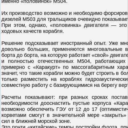
именно «половинок» М504.
Их производство возможно и необходимо форсирова
дизелей М503 для тральщиков очевидно показывае
При этом, однако, «половинка» двигателя — это
ходовых качеств корабля.
Решение подсказывает иностранный опыт. Уже мно
довольно больших, применяются многовальные в
борта до борта, на которую работает «свой» двигат
и полностью отечественных М504, работающих 
примерно с «Каракурт» по массогабаритным хара
значит, что такие корабли можно будет строить в б
только разместить на кораблях гидроакустическ
совместную работу с базирующимися на берегу вер
Расчеты показывают: при разных сроках поста
необходимости дооснастить пустые корпуса «Кара
возможно обеспечить ГЭУ от 12 до 17 (оптимисти
корветами смогут в значительной мере «закрыть
сил в ближней морской зоне.
Это почти «китайские» темпы постройки флота, п