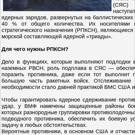
(СЯС) 
наступа
ядерных зарядов, развернутых на баллистических
40 % от общего количества. Их носителями
стратегического назначения (РПКСН), являющиеся
морской составляющей ядерной «триады».
Для чего нужны РПКСН?
Дело в функциях, которые выполняют подлодки в
наземных РВСН, роль подплава в СЯС — обеспеч
поразить противника, даже если тот выполнит 
большую часть ракетных войск. Отслеживание
необходимости стало давней практикой ВМС США и
Чтобы гарантировать ядерное сдерживание проти
удар, у ВМФ намечены защищенные районы бое
которых разнородные группировки противолодочны
подводного противника, обеспечить их боевую у
задачу в любых обстоятельствах.
Вероятные противники, в основном США и отчасти 