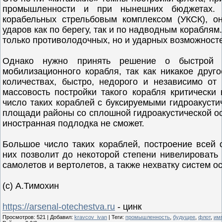
промышленности и при нынешних бюджетах. 
корабельных стрельбовым комплексом (УКСК), о
ударов как по берегу, так и по надводным кораблям
только противолодочных, но и ударных возможност
Однако нужно принять решение о быстрой 
мобилизационного корабля, так как никакое друг
количествах, быстро, недорого и независимо от
массовость постройки такого корабля критическ
число таких кораблей с буксируемыми гидроакуст
площади районы со сплошной гидроакустической ос
иностранная подлодка не сможет.
Большое число таких кораблей, построение всей
них позволит до некоторой степени нивелировать
самолетов и вертолетов, а также нехватку систем 
(с) А.Тимохин
https://arsenal-otechestva.ru
- цинк
Просмотров
:
521
|
Добавил
:
kravcov_ivan
|
Теги
:
промышленность
,
будущее
,
флот
,
им