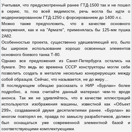
Учитывая, что предусмотренный ранее ГТД-1500 так и не пошел
в серию, то, по всей видимости, речь могла бы идти о
модернизированном ГТД-1250 с форсированием до 1400 л.с.
Можно также предположить, что в качестве основного
вооружения, как и на "Армате", применялась бы 125-мм пушка
2А82.
Особенностью проекта, существенно удешевляющей его, было
бы широкое использование хорошо освоенных элементов
основного боевого танка Т-80.
Однако все предложения из Санкт-Петербурга остались на
бумаге. Это ведь во времена СССР конструкторы могли себе
позволить создать в металле несколько конкурирующих между
собой образцов. Сейчас, что называется, не до жиру…
В последующем обещаю рассказать о НИР «Бурлан» более
подробно, а пока считайте данный материал чем-то вроде
анонса. Так же не удивляйтесь, что в качестве иллюстраций
используются изображения машины, известной как «Объект
299», создаваемой двумя десятилетиями ранее. «Бурлан» во
многом повторял ее, правда по замыслу разработчиков, должен
был оснащаться уже современной элементной базой и
соответствующими комплектующими.