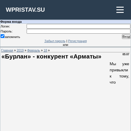
WPRISTAV.SU
Форма входа
Логин:
Пароль:
запомнить
Забыл пароль
|
Регистрация
или
Главная
»
2019
»
Февраль
»
18
»
«Бурлан» - конкурент «Арматы»
05:07
Мы уже
привыкли
к тому,
что