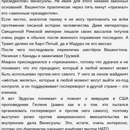
президентом» Венесуэлы. Не имея для этого никаких законных
оснований. Вашингтон практически через пять минут «признал»
его «законным президентом».
Если честно, аналогов такому я не могу припомнить на всём
протяжении писаной истории человечества. Даже императоры
Священной Римской империи лишали своих вассалов титулов
очень редко и обычно после военного поражения последних. А
Трамп далеко не Карл Пятый, да и Мадуро не его вассал.
После чего последовала перекличка шестёрок Вашингтона.
Начиная с Канады и заканчивая Грузией.
Макрон присоединился к «признанию», потому что дурачок и не
понимает, что это прецедент, который в любой момент может
быть использован против него самого. У него за окном майданят
«жёлтые жилеты», которые в любой момент могут выйти из-под
контроля, а он поддерживает госпереворот в другой стране – это
клиника.
А вот Эрдоган понимает и помнит о живущем в США
проповеднике Гюлене (равно как и о том, кто пытался
организовать госпереворот и против него самого), поэтому
выступил резко против американского вмешательства во
внутренние дела Венесуэлы. Это, кстати, очень интересно,
потому что фактически означает конфликт внутри НАТО.