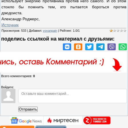
используют энергию противника против него самого. И об этом
стоило бы помнить тем, кто пытается бороться против
дзюдоиста.
Александр Роджерс,
Источник
Просмотров
:
533
|
Добавил
:
vovanpain
|
Рейтинг
:
1.0
/
1
поделись ссылкой на материал c друзьями:
Всего комментариев
:
0
Войдите:
Отправить