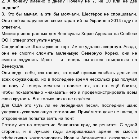
2. А почему именно 8 дней? Почему не 7, не 10 или не две
недели?
3. Кто бы мычал, а эти бы молчали. Шестёрок не спрашивали.
Они ещё за нарушение своих гарантий на Украине в 2014 году не
ответили.
Министр иностранных дел Венесуэлы Хорхе Арреаса на Совбезе
ООН отверг этот ультиматум.
Соединённые Штаты уже не торт. Им не удалось свергнуть Асада,
они не смогли сломить маленькую Северную Корею, они не
смогли задушить Иран – и теперь пытаются отыграться на
Венесуэле.
Они ведут себя, как гопник, который привык сшибать деньги со
всех окружающих, но в последнее время несколько раз получал
по носу. И теперь мечется в поиске тех, кто его ещё боится,
чтобы показательно «наказать» его и продемонстрировать всем
свою крутость. Вот только никто не ведётся.
Для США это чуть ли не лебединая песня, последний шанс
удержать ускользающую гегемонию. Причём это даже не наезд, а
откровенная попытка взять на понт.
Потому что на вторжение Вашингтон вряд ли решится. С одной
стороны, и в лучшие годы американская армия не смогла
эффективно контролировать Ирак и Афганистан, оказалась не