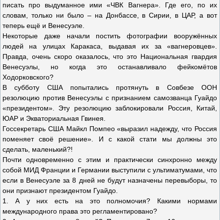
писать про выдуманное ими «ЧВК Вагнера». Где его, по их
словам, только ни было – на Донбассе, в Сирии, в ЦАР, а вот
теперь ещё и Венесуэле.
Некоторые даже начали постить фотографии вооружённых
людей на улицах Каракаса, выдавая их за «вагнеровцев».
Правда, очень скоро оказалось, что это Национальная гвардия
Венесуэлы, но когда это останавливало фейкомётов
Ходорковского?
В субботу США попытались протянуть в Совбезе ООН
резолюцию против Венесуэлы с признанием самозванца Гуайдо
«президентом». Эту резолюцию заблокировали Россия, Китай,
ЮАР и Экваториальная Гвинея.
Госсекретарь США Майкл Помпео «выразил надежду, что Россия
поменяет своё решение». И с какой стати мы должны это
сделать, маленький?!
Почти одновременно с этим и практически синхронно между
собой МИД Франции и Германии выступили с ультиматумами, что
если в Венесуэле за 8 дней не будут назначены перевыборы, то
они признают президентом Гуайдо.
1. А у них есть на это полномочия? Какими нормами
международного права это регламентировано?