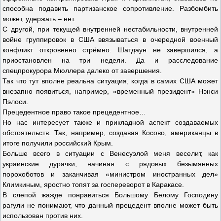
способна подавить партизанское сопротивление. Разбомбить
может, удержать – нет.
С другой, при текущей внутренней нестабильности, внутренней
войне группировок в США ввязываться в очередной военный
конфликт откровенно стрёмно. Шатдаун не завершился, а
приостановлен на три недели. Да и расследование
спецпрокурора Мюллера далеко от завершения.
Так что тут вполне реальна ситуация, когда в самих США может
внезапно появиться, например, «временный президент» Нэнси
Пэлоси.
Прецедентное право такое прецедентное…
Но нас интересует также и прикладной аспект создаваемых
обстоятельств. Так, например, создавая Косово, американцы в
итоге получили российский Крым.
Больше всего в ситуации с Венесуэлой меня веселит, как
украинские дурачки, начиная с рядовых безымянных
порохоботов и заканчивая «министром иностранных дел»
Климкиным, яростно топят за госпереворот в Каракасе.
В слепой жажде понравиться Большому Белому Господину
рагули не понимают, что данный прецедент вполне может быть
использован против них.