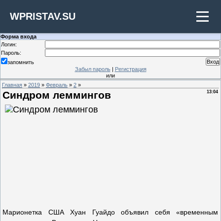
WPRISTAV.SU
Форма входа
Логин:
Пароль:
запомнить
Забыл пароль
|
Регистрация
или
Главная
»
2019
»
Февраль
»
2
»
Cиндром леммингов
13:04
Марионетка США Хуан Гуайдо объявил себя «временным