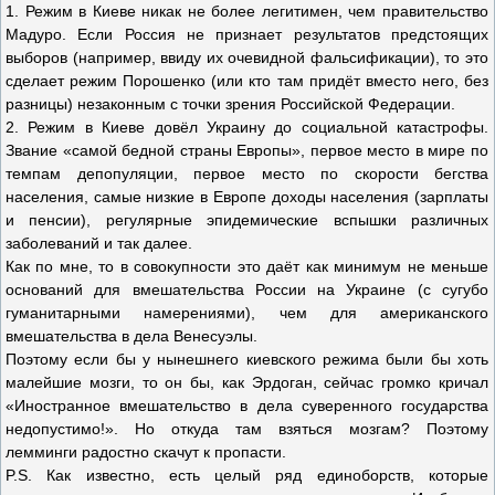
1. Режим в Киеве никак не более легитимен, чем правительство
Мадуро. Если Россия не признает результатов предстоящих
выборов (например, ввиду их очевидной фальсификации), то это
сделает режим Порошенко (или кто там придёт вместо него, без
разницы) незаконным с точки зрения Российской Федерации.
2. Режим в Киеве довёл Украину до социальной катастрофы.
Звание «самой бедной страны Европы», первое место в мире по
темпам депопуляции, первое место по скорости бегства
населения, самые низкие в Европе доходы населения (зарплаты
и пенсии), регулярные эпидемические вспышки различных
заболеваний и так далее.
Как по мне, то в совокупности это даёт как минимум не меньше
оснований для вмешательства России на Украине (с сугубо
гуманитарными намерениями), чем для американского
вмешательства в дела Венесуэлы.
Поэтому если бы у нынешнего киевского режима были бы хоть
малейшие мозги, то он бы, как Эрдоган, сейчас громко кричал
«Иностранное вмешательство в дела суверенного государства
недопустимо!». Но откуда там взяться мозгам? Поэтому
лемминги радостно скачут к пропасти.
P.S. Как известно, есть целый ряд единоборств, которые