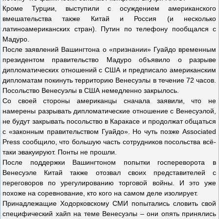
Кроме Турции, выступили с осуждением американского
вмешательства также Китай и Россия (и несколько
латиноамериканских стран). Путин по телефону пообщался с
Мадуро.
После заявлений Вашингтона о «признании» Гуайдо временным
президентом правительство Мадуро объявило о разрыве
дипломатических отношений с США и предписало американским
дипломатам покинуть территорию Венесуэлы в течение 72 часов.
Посольство Венесуэлы в США немедленно закрылось.
Со своей стороны американцы сначала заявили, что не
намерены разрывать дипломатические отношение с Венесуэлой,
не будут закрывать посольство в Каракасе и продолжат общаться
с «законным правительством Гуайдо». Но чуть позже Associated
Press сообщило, что большую часть сотрудников посольства всё-
таки эвакуируют. Понты не прошли.
После поддержки Вашингтоном попытки госпереворота в
Венесуэле Китай также отозвал своих представителей с
переговоров по урегулированию торговой войны. И это уже
похоже на соревнование, кто кого на самом деле изолирует.
Принадлежащие Ходорковскому СМИ попытались словить свой
специфический хайп на теме Венесуэлы – они опять принялись