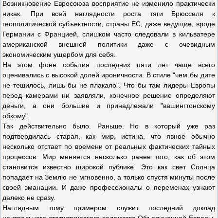
Возникновение Евросоюза восприятие не изменило практически
никак. При всей наглядности роста тяги Брюсселя к
геополитической субъектности, страны ЕС, даже ведущие, вроде
Германии с Францией, слишком часто следовали в кильватере
американской внешней политики даже с очевидным
экономическим ущербом для себя.
На этом фоне события последних пяти лет чаще всего
оценивались с высокой долей ироничности. В стиле "чем бы дите
не тешилось, лишь бы не плакало". Что бы там лидеры Европы
перед камерами ни заявляли, конечное решение определяют
деньги, а они большие и принадлежали "вашингтонскому
обкому".
Так действительно было. Раньше. Но в который уже раз
подтвердилась старая, как мир, истина, что явное обычно
несколько отстает по времени от реальных фактических тайных
процессов. Мир меняется несколько ранее того, как об этом
становится известно широкой публике. Это как свет Солнца
попадает на Землю не мгновенно, а только спустя минуты после
своей эманации. И даже профессионалы о переменах узнают
далеко не сразу.
Наглядным тому примером служит последний доклад