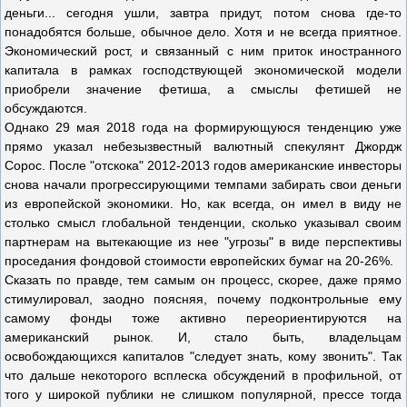
деньги... сегодня ушли, завтра придут, потом снова где-то
понадобятся больше, обычное дело. Хотя и не всегда приятное.
Экономический рост, и связанный с ним приток иностранного
капитала в рамках господствующей экономической модели
приобрели значение фетиша, а смыслы фетишей не
обсуждаются.
Однако 29 мая 2018 года на формирующуюся тенденцию уже
прямо указал небезызвестный валютный спекулянт Джордж
Сорос. После "отскока" 2012-2013 годов американские инвесторы
снова начали прогрессирующими темпами забирать свои деньги
из европейской экономики. Но, как всегда, он имел в виду не
столько смысл глобальной тенденции, сколько указывал своим
партнерам на вытекающие из нее "угрозы" в виде перспективы
проседания фондовой стоимости европейских бумаг на 20-26%.
Сказать по правде, тем самым он процесс, скорее, даже прямо
стимулировал, заодно поясняя, почему подконтрольные ему
самому фонды тоже активно переориентируются на
американский рынок. И, стало быть, владельцам
освобождающихся капиталов "следует знать, кому звонить". Так
что дальше некоторого всплеска обсуждений в профильной, от
того у широкой публики не слишком популярной, прессе тогда