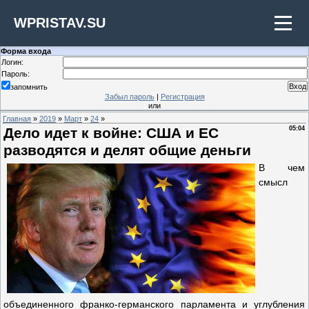
WPRISTAV.SU
Форма входа
Логин:
Пароль:
запомнить
Забыл пароль
|
Регистрация
или
Главная
»
2019
»
Март
»
24
»
Дело идет к войне: США и ЕС
05:04
разводятся и делят общие деньги
В чем
смысл
объединенного франко-германского парламента и углубления