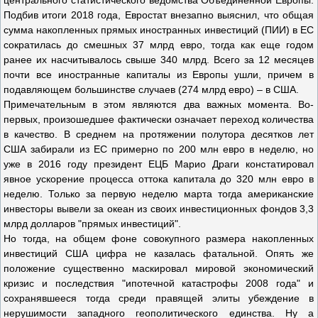
центрального статистического ведомства Объединенной Европы.
Подбив итоги 2018 года, Евростат внезапно выяснил, что общая
сумма накопленных прямых иностранных инвестиций (ПИИ) в ЕС
сократилась до смешных 37 млрд евро, тогда как еще годом
ранее их насчитывалось свыше 340 млрд. Всего за 12 месяцев
почти все иностранные капиталы из Европы ушли, причем в
подавляющем большинстве случаев (274 млрд евро) – в США.
Примечательным в этом являются два важных момента. Во-
первых, произошедшее фактически означает переход количества
в качество. В среднем на протяжении полутора десятков лет
США забирали из ЕС примерно по 200 млн евро в неделю, но
уже в 2016 году президент ЕЦБ Марио Драги констатировал
явное ускорение процесса оттока капитала до 320 млн евро в
неделю. Только за первую неделю марта тогда американские
инвесторы вывели за океан из своих инвестиционных фондов 3,3
млрд долларов "прямых инвестиций".
Но тогда, на общем фоне совокупного размера накопленных
инвестиций США цифра не казалась фатальной. Опять же
положение существенно маскировал мировой экономический
кризис и последствия "ипотечной катастрофы 2008 года" и
сохранявшееся тогда среди правящей элиты убеждение в
нерушимости западного геополитического единства. Ну а