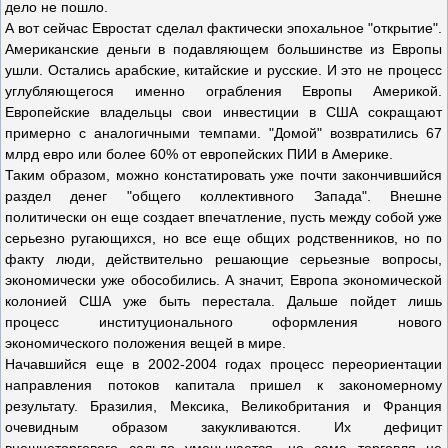
дело не пошло.
А вот сейчас Евростат сделал фактически эпохальное "открытие".
Американские деньги в подавляющем большинстве из Европы
ушли. Остались арабские, китайские и русские. И это не процесс
углубляющегося именно ограбления Европы Америкой.
Европейские владельцы свои инвестиции в США сокращают
примерно с аналогичными темпами. "Домой" возвратились 67
млрд евро или более 60% от европейских ПИИ в Америке.
Таким образом, можно констатировать уже почти закончившийся
раздел денег "общего коллективного Запада". Внешне
политически он еще создает впечатление, пусть между собой уже
серьезно ругающихся, но все еще общих родственников, но по
факту люди, действительно решающие серьезные вопросы,
экономически уже обособились. А значит, Европа экономической
колонией США уже быть перестала. Дальше пойдет лишь
процесс институционального оформления нового
экономического положения вещей в мире.
Начавшийся еще в 2002-2004 годах процесс переориентации
направления потоков капитала пришел к закономерному
результату. Бразилия, Мексика, Великобритания и Франция
очевидным образом закукливаются. Их дефицит