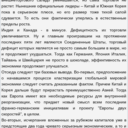
внешнеторгового сальдо уменьшается, но сама торговля не
растет. Нынешние официальные лидеры – Китай и Южная Корея
пока в серьезном плюсе, но его размер тоже тихой сапой
сдувается. То есть они фактически уперлись в естественные
пределы роста.
Индия и Канада - в минусе. Дефицитность их торговли
увеличивается. Ну и главным проигравшим на протяжении
последних пяти лет являются Соединенные Штаты, торговый
дефицит которых является не просто самым большим в мире, но
и продолжает ухудшаться. Тогда как Германия, Япония Италия,
Тайвань и Швейцария не просто в шоколаде, эффективность их
экономики продолжает улучшаться.
Отсюда следуют три базовых вывода. Во-первых, предположение
о начавшемся процессе кластеризации глобальной мировой
экономики следует считать доказанным фактом. Причем Китай и
Корея дальше будут прирастать преимущественно Азией. Тогда
как Европа имеет все необходимые ресурсы для внутренней
реорганизации, что придает новый смысл всем последним
франко-германским инициативам и проекту "Европы двух
скоростей", в целом.
Во-вторых, исчерпание вложенных за рубежом капиталов уже в
предстоящие два года чревато серьезным экономическим, а то и