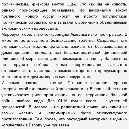
политическим, кризисом внутри США. Это как бы не новость,
однако происходящее показывает, что вакханалия вокруг
"Зеленого нового курса" носит не просто популистский
политический характер, она вызвана глубинными объективными
экономическими процессами.
Мировую глобальную конкуренцию Америка явно проигрывает. В
мире не осталось кого безнаказанно грабить. Созданная там
экономическая модель фатально зависит от безраздельности
доминирования доллара, как безальтернативной финансовой
единицы. В мире такое уже невозможно, значит, у Вашингтона
нет другого выбора, кроме формирования закрытого
экономического кластера, в рамках которого не предусмотрено
место никаким другим серьезным конкурентам.
И самое важное – третье. По мере снижения уровня
американской экономической зависимости от Европы объективно
увеличивается риск организации на ее территории большой
войны любого вида. Для США лучше всего – внутренней
гражданской. В идеале – на религиозной почве, как одной из
самых жестких и непримиримых форм этнокультурного
противостояния. Тем более, что расходный материал в нужных
количествах в Европу уже привезен.