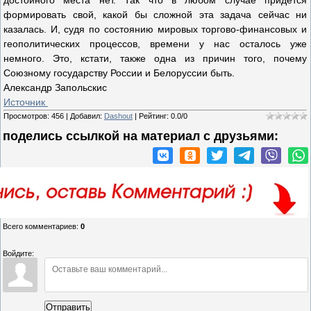
достойного места нет. Так что в любом случае придется
формировать свой, какой бы сложной эта задача сейчас ни
казалась. И, судя по состоянию мировых торгово-финансовых и
геополитических процессов, времени у нас осталось уже
немного. Это, кстати, также одна из причин того, почему
Союзному государству России и Белоруссии быть.
Александр Запольскис
Источник
Просмотров
:
456
|
Добавил
:
Dashout
|
Рейтинг
:
0.0
/
0
поделись ссылкой на материал c друзьями:
Всего комментариев
:
0
Войдите:
Отправить