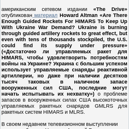
американским сетевом издании
«The Drive»
опубликован
материал
Howard Altman «Are There
Enough Guided Rockets For HIMARS To Keep Up
With Ukraine War Demand? Ukraine is burning
through guided artillery rockets to great effect, but
even with tens of thousands stockpiled, the U.S.
could find its supply under pressure»
(«Достаточно ли управляемых ракет для
HIMARS, чтобы удовлетворить потребностям
войны на Украине? Украина с большим успехом
использует управляемые снаряды реактивной
артиллерии, но даже при наличии десятков
тысяч таковых в наличном запасе
вооруженных сил США, последние могут
начать испытывать их нехватку»)
о проблеме
запасов в вооруженных силах США высокоточных
управляемых ракетных снарядов GMLRS для
ракетных систем HIMARS и MLRS.
В своем недавнем телевизионном выступлении