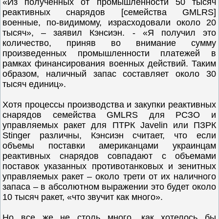
«Из полученных от промышленности 50 тысяч
реактивных снарядов [семейства GMLRS]
военные, по-видимому, израсходовали около 20
тысяч», – заявил Кэнсиэн. - «Я получил это
количество, приняв во внимание сумму
произведенных промышленности платежей в
рамках финансирования военных действий. Таким
образом, наличный запас составляет около 30
тысяч единиц».
Хотя процессы производства и закупки реактивных
снарядов семейства GMLRS для РСЗО и
управляемых ракет для ПТРК Javelin или ПЗРК
Stinger различны, Кэнсиэн считает, что если
объемы поставки американцами украинцам
реактивных снарядов совпадают с объемами
поставок указанных противотанковых и зенитных
управляемых ракет – около трети от их наличного
запаса – в абсолютном выражении это будет около
10 тысяч ракет, «что звучит как много».
Но все же не столь много, как хотелось бы