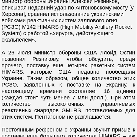
министр обороны Украины Алексей Резников,
описывая недавний удар по Антоновскому мосту [у
Херсона], сравнил использование украинскими
войсками реактивных систем залпового огня
(РСЗО) M142 HIMARS (High Mobility Artillery Rocket
System) с работой «хирурга, действующего
скальпелем».
А 26 июля министр обороны США Ллойд Остин
позвонил Резникову, чтобы обсудить, среди
прочего, поставку еще четырех ракетных систем
HIMARS, которые США недавно пообещали
Украине. Таким образом, общее количество этих
РСЗО, заявленных к поставке на Украину, к
настоящему времени составляет 16 единиц
(каждая стоит чуть менее 7 млн долл.). При этом
количество высокоточных управляемых
реактивных снарядов GMLRS, поставляемых для
этих систем, Пентагоном не разглашается.
Постоянным рефреном с Украины звучит призыв к
поставке еще большего количества HIMARS – аж