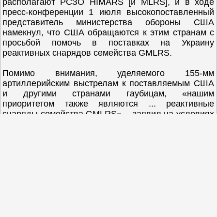
располагают РСЗО HIMARS [и MLRS], и в ходе
пресс-конференции 1 июля высокопоставленный
представитель министерства обороны США
намекнул, что США обращаются к этим странам с
просьбой помочь в поставках на Украину
реактивных снарядов семейства GMLRS.
Помимо внимания, уделяемого 155-мм
артиллерийским выстрелам к поставляемым США
и другими странами гаубицам, «нашим
приоритетом также являются ... реактивные
снаряды семейства GMLRS», - заявил на условиях
анонимности представитель американского
военного ведомства. - «Но я не стал бы говорить
об усилиях одних лишь США, потому что в числе
прочих вещей, мы весьма активно просим другие
страны поддержать Украину своим вооружением и
военной техникой».
Несмотря на то, что доподлинно неизвестно, какое
количество реактивных снарядов семейства
GMLRS США поставили на Украину и сколько их