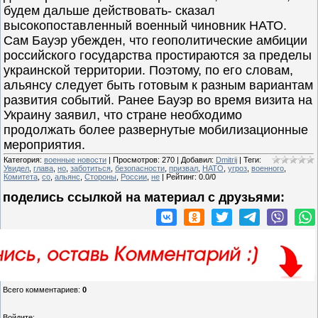
будем дальше действовать- сказал
высокопоставленный военный чиновник НАТО.
Сам Бауэр убежден, что геополитические амбиции
российского государства простираются за пределы
украинской территории. Поэтому, по его словам,
альянсу следует быть готовым к разным вариантам
развития событий. Ранее Бауэр во время визита на
Украину заявил, что стране необходимо
продолжать более развернутые мобилизационные
мероприятия.
Категория
:
военные новости
|
Просмотров
:
270
|
Добавил
:
Dmitrij
|
Теги
:
Увидел
,
глава
,
но
,
заботиться
,
безопасности
,
призвал
,
НАТО
,
угроз
,
военного
,
Комитета
,
со
,
альянс
,
Стороны
,
России
,
не
|
Рейтинг
:
0.0
/
0
поделись ссылкой на материал c друзьями:
Всего комментариев
:
0
Войдите: