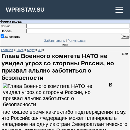
WPRISTAV.SU
Форма входа
Логин:
Пароль:
запомнить
Забыл пароль
|
Регистрация
или
Главная
»
2024
»
Март
»
30
»
Глава Военного комитета НАТО не
11:05
увидел угроз со стороны России, но
призвал альянс заботиться о
безопасности
В
настоящее время какие-либо подтверждения тому,
что Российская Федерация может планировать
нападение на одну из стран Североатлантического