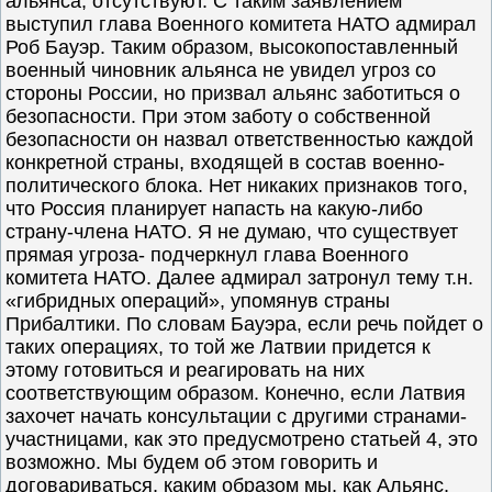
альянса, отсутствуют. С таким заявлением
выступил глава Военного комитета НАТО адмирал
Роб Бауэр. Таким образом, высокопоставленный
военный чиновник альянса не увидел угроз со
стороны России, но призвал альянс заботиться о
безопасности. При этом заботу о собственной
безопасности он назвал ответственностью каждой
конкретной страны, входящей в состав военно-
политического блока. Нет никаких признаков того,
что Россия планирует напасть на какую-либо
страну-члена НАТО. Я не думаю, что существует
прямая угроза- подчеркнул глава Военного
комитета НАТО. Далее адмирал затронул тему т.н.
«гибридных операций», упомянув страны
Прибалтики. По словам Бауэра, если речь пойдет о
таких операциях, то той же Латвии придется к
этому готовиться и реагировать на них
соответствующим образом. Конечно, если Латвия
захочет начать консультации с другими странами-
участницами, как это предусмотрено статьей 4, это
возможно. Мы будем об этом говорить и
договариваться, каким образом мы, как Альянс,