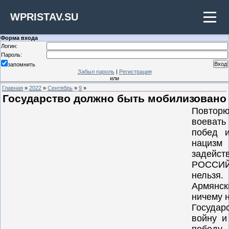
WPRISTAV.SU
Форма входа
Логин:
Пароль:
запомнить
Забыл пароль
|
Регистрация
или
Главная
»
2022
»
Сентябрь
»
9
»
Государство должно быть мобилизовано 
Повтор
воевать
побед 
нацизм
задейс
РОССИЙ
нельзя.
Армянс
ничему н
Госуда
войну и