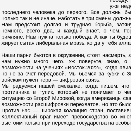
победу.
уже нед
последнего человека до первого. Все должны бы
Только так и не иначе. Работать в три смены должн
Нам предстоит долгая и трудная борьба, затян
немного, всего два, и каждый знает, о чем. Г
римляне. Нам нужна только победа. А как ты будеш
жирует сытая либеральная мразь, когда у тебя алл
Наши парни бьются в окружении, стоят насмерть, 
нам нужно много чего. Уж поверьте, знаю, о
возможности на учениях «Восток-2022», когда ави
но не за счет передовой. Мы бьемся за кубки с З
войскам нужен нерв — цифровая связь.
Мы радуемся нашей смекалке, когда пишем, что
противника в тупик, который не понимает о ч
ситуацию со Второй Мировой, когда американцы са
возможности расшифровки перехватов. Но это было 
Против нас — широкая коалиция стран, поставив
Коллективный враг имеет превосходство во мно
выстоим только при переходе государства на особы