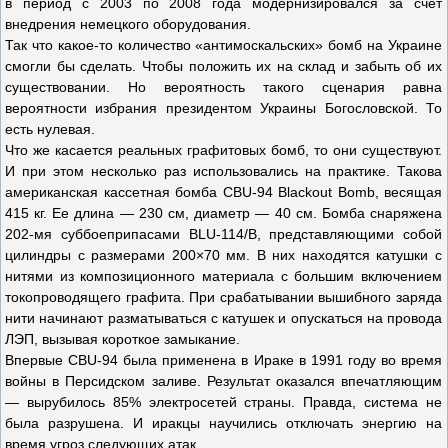
в период с 2003 по 2008 года модернизировался за счет
внедрения немецкого оборудования.
Так что какое-то количество «антимоскальских» бомб на Украине
смогли бы сделать. Чтобы положить их на склад и забыть об их
существовании. Но вероятность такого сценария равна
вероятности избрания президентом Украины Богословской. То
есть нулевая.
Что же касается реальных графитовых бомб, то они существуют.
И при этом несколько раз использовались на практике. Такова
американская кассетная бомба CBU-94 Blackout Bomb, весящая
415 кг. Ее длина — 230 см, диаметр — 40 см. Бомба снаряжена
202-мя суббоеприпасами BLU-114/B, представляющими собой
цилиндры с размерами 200×70 мм. В них находятся катушки с
нитями из композиционного материала с большим включением
токопроводящего графита. При срабатывании вышибного заряда
нити начинают разматываться с катушек и опускаться на провода
ЛЭП, вызывая короткое замыкание.
Впервые CBU-94 была применена в Ираке в 1991 году во время
войны в Персидском заливе. Результат оказался впечатляющим
— вырубилось 85% электросетей страны. Правда, система не
была разрушена. И иракцы научились отключать энергию на
время угроз следующих атак.