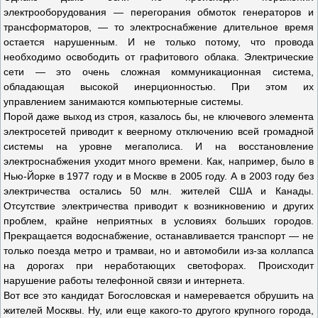
электрооборудования — перегорания обмоток генераторов и
трансформаторов, — то электроснабжение длительное время
остается нарушенным. И не только потому, что провода
необходимо освободить от графитового облака. Электрические
сети — это очень сложная коммуникационная система,
обладающая высокой инерционностью. При этом их
управлением занимаются компьютерные системы.
Порой даже выход из строя, казалось бы, не ключевого элемента
электросетей приводит к веерному отключению всей громадной
системы на уровне мегаполиса. И на восстановление
электроснабжения уходит много времени. Как, например, было в
Нью-Йорке в 1977 году и в Москве в 2005 году. А в 2003 году без
электричества остались 50 млн. жителей США и Канады.
Отсутствие электричества приводит к возникновению и других
проблем, крайне неприятных в условиях больших городов.
Прекращается водоснабжение, останавливается транспорт — не
только поезда метро и трамваи, но и автомобили из-за коллапса
на дорогах при неработающих светофорах. Происходит
нарушение работы телефонной связи и интернета.
Вот все это кандидат Богословская и намеревается обрушить на
жителей Москвы. Ну, или еще какого-то другого крупного города,