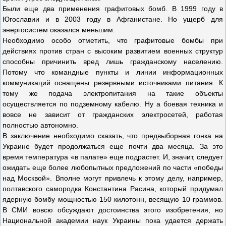
Были еще два применения графитовых бомб. В 1999 году в
Югославии и в 2003 году в Афганистане. Но ущерб для
энергосистем оказался меньшим.
Необходимо особо отметить, что графитовые бомбы при
действиях против стран с высоким развитием военных структур
способны причинить вред лишь гражданскому населению.
Потому что командные пункты и линии информационных
коммуникаций оснащены резервными источниками питания. К
тому же подача электропитания на такие объекты
осуществляется по подземному кабелю. Ну а боевая техника и
вовсе не зависит от гражданских электросетей, работая
полностью автономно.
В заключение необходимо сказать, что предвыборная гонка на
Украине будет продолжаться еще почти два месяца. За это
время температура «в палате» еще подрастет. И, значит, следует
ожидать еще более любопытных предложений по части «победы
над Москвой». Вполне могут привлечь к этому делу, например,
полтавского самородка Константина Расина, который придумал
ядерную бомбу мощностью 150 килотонн, весящую 10 граммов.
В СМИ вовсю обсуждают достоинства этого изобретения, но
Национальной академии наук Украины пока удается держать