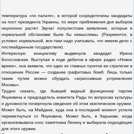
температура «по палате», в которой сосредоточены кандидаты
на пост президента Украины, по мере приближения дня выборов
неуклонно растет. Звучат популистские заявления, которые в
нормальной обстановке были бы немыслимы. (Разумеется, в
условно нормальной, все-таки надо учитывать, что имеем дело с
постмайданным государством).
Интересную инициативу выдвинула кандидат Ирина
Богословская. Выступая в ходе дебатов в эфире радио «Новое
время», она заявила, что один из главных пунктов ее стратегии в
отношении России — создание графитовых бомб. Лишь только
таким путем можно обуздать «агрессивные устремления
Москвы».
Трудно сказать, где бывший видный функционер партии
Януковича и председатель комитета Рады по вопросам культуры
и духовности почерпнула сведения об этом экзотическом оружии.
Может быть, на Майдане, куда она в последний момент успела
переметнуться от Януковича. Может быть, в Харькове, когда
организовывала снос памятника Ленину и выбирала подходящее
для этого оружие.