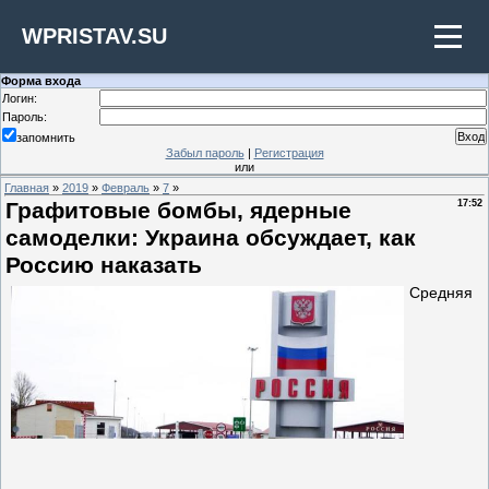
WPRISTAV.SU
Форма входа
Логин:
Пароль:
запомнить
Забыл пароль
|
Регистрация
или
Главная
»
2019
»
Февраль
»
7
»
Графитовые бомбы, ядерные
17:52
самоделки: Украина обсуждает, как
Россию наказать
Средняя