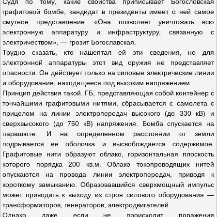
Судя по тому, какие свойства приписывает Богословская
графитовой бомбе, кандидат в президенты имеет о ней самое
смутное представление. «Она позволяет уничтожать всю
электронную аппаратуру и инфраструктуру, связанную с
электричеством», — грозит Богославская.
Трудно сказать, кто нашептал ей эти сведения, но для
электронной аппаратуры этот вид оружия не представляет
опасности. Он действует только на силовые электрические линии
и оборудование, находящееся под высоким напряжением.
Принцип действия такой. ГБ, представляющая собой контейнер с
тончайшими графитовыми нитями, сбрасывается с самолета с
прицелом на линии электропередач высокого (до 330 кВ) и
сверхвысокого (до 750 кВ) напряжения. Бомба спускается на
парашюте. И на определенном расстоянии от земли
подрывается ее оболочка и высвобождается содержимое.
Графитовые нити образуют облако, горизонтальная плоскость
которого порядка 200 кв.м. Облако токопроводящих нитей
опускаются на провода линии электропередач, приводя к
короткому замыканию. Образовавшийся сверхмощный импульс
может приводить к выходу из строя силового оборудования —
трансформаторов, генераторов, электродвигателей.
Однако даже если не происходит поражения