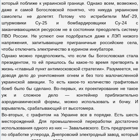
который поближе к украинской границе. Однако всем, возможно,
даже и самой Богословской понятно, что никуда украинские
самолеты не долетят. Потому что истребители МиГ-29,
штурмовики Су-25 и бомбардировщики Су-24 с
заканчивающимся ресурсом не в состоянии преодолеть систему
ПВО России. Не успеют они подобраться даже к ЛЭП низкого
напряжения, запитывающие приграничные российские села,
чтобы отключить электричество в курином инкубаторе.
Однако можно предположить, что если бы Богословская стала
президентом, то ей пришлось бы какое-то время претворять в
жизнь «главный пункт антимосковской стратегии». Разумеется, не
доводя дело до уничтожения огнем и без того малочисленной
украинской авиации. То есть какое-то количество графитовых
бомб было бы сделано. Во-первых, их проектирование не такое
уж и сложное дело — контейнер приблизительно
аэродинамической формы, можно использовать и бочку. И
взрыватель, срабатывающий от высотомера.
Во-вторых, с графитом на Украине все в порядке. Есть шесть
месторождений. Для промышленной переработки достаточно
использования одного из них — Завальевского. Есть предприятие
по обработке углерода, Днепровский электродный завод, который