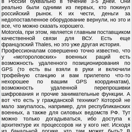
в России буквально в течение 3-5 дней. Они
реально были одними из первых, кто покинул
российский рынок. К их чести, деньги за
недопоставленное оборудование вернули, но это и
все, что можно сказать хорошего.
Motorola, при этом, является главным поставщиком
качественной связи для ВСУ. Есть еще
французский Thales, но это уже другая история.
Профессионалам совершенно точно известно, что
у «мотороловских» военных раций есть
возможность удаленного позиционирования по
GPS (то есть вы взяли в руки и включили
трофейную станцию и вам прилетело что-то
нехорошее по вашим GPS координатам),
возможность удаленной перепрошивки
шифрования и прочие занимательные функции. А
вот что есть у гражданской техники? Которой не
мало закупалось, например, для республиканских
военных, а также для силовых ведомств РФ. Тут
можно только догадываться, ибо доступа к
архитектуре их процессоров ни у кого нет. Исходя
из банальной логике, что там может быть? В