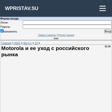
WPRISTAV.SU
Форма входа
Логин:
Пароль:
запомнить
Забыл пароль
|
Регистрация
или
Главная
»
2022
»
Август
»
15
»
Motorola и ее уход с российского
21:34
рынка