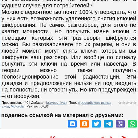
худшем случае для потребителей?
Можно с вероятностью почти 100% утверждать, что
у них есть возможность удаленного снятия ключей
шифрования. Не самих разговоров, для этого не
хватит мощности. Но получить извне ключи с
помощью которых эти разговоры шифруются
можно. Вы разговариваете по их рациям, и они в
любой момент могут снять ключи которыми вы
шифруете ваш разговор. Или вообще по сигналу
обнулить эти ключи на время или навсегда. В
теории можно также получить
геопозиционирование этой радиостанции. Эти
догадки и предположения нельзя ни подтвердить
на полностью, ни отвергнуть. Но кто предупрежден
–тот вооружен.
Просмотров
:
440
|
Добавил
:
kravcov_ivan
|
Теги
:
с российского рынка
,
уход
,
Motorola
|
Рейтинг
:
0.0
/
0
поделись ссылкой на материал c друзьями: