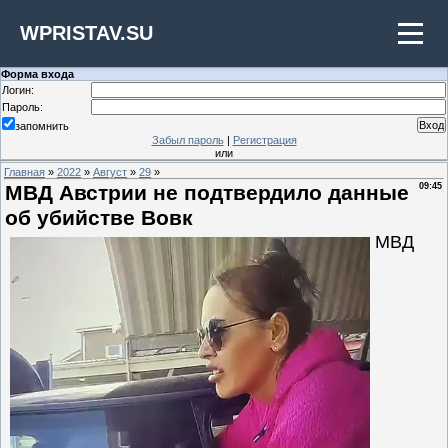
WPRISTAV.SU
Форма входа
Логин:
Пароль:
запомнить
Забыл пароль
|
Регистрация
или
Главная
»
2022
»
Август
»
29
»
МВД Австрии не подтвердило данные
09:45
об убийстве Вовк
МВД