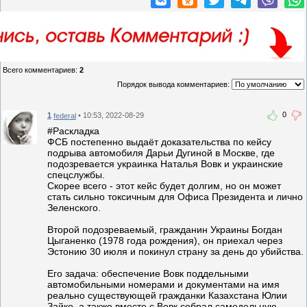
Всего комментариев
:
2
Порядок вывода комментариев:
0
1
• 10:53, 2022-08-29
federal
#Раскладка
ФСБ постепенно выдаёт доказательства по кейсу
подрыва автомобиля Дарьи Дугиной в Москве, где
подозревается украинка Наталья Вовк и украинские
спецслужбы.
Скорее всего - этот кейс будет долгим, но он может
стать сильно токсичным для Офиса Президента и лично
Зеленского.
Второй подозреваемый, гражданин Украины Богдан
Цыганенко (1978 года рождения), он приехал через
Эстонию 30 июля и покинул страну за день до убийства.
Его задача: обеспечение Вовк поддельными
автомобильными номерами и документами на имя
реально существующей гражданки Казахстана Юлии
Зайко, а также вместе с Вовк собрал самодельную