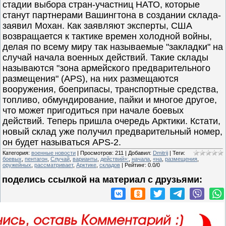
стадии выбора стран-участниц НАТО, которые
станут партнерами Вашингтона в создании склада-
заявил Мохан. Как заявляют эксперты, США
возвращается к тактике времен холодной войны,
делая по всему миру так называемые "закладки" на
случай начала военных действий. Такие склады
называются "зона армейского предварительного
размещения" (APS), на них размещаются
вооружения, боеприпасы, транспортные средства,
топливо, обмундирование, пайки и многое другое,
что может пригодиться при начале боевых
действий. Теперь пришла очередь Арктики. Кстати,
новый склад уже получил предварительный номер,
он будет называться APS-2.
Категория
:
военные новости
|
Просмотров
:
211
|
Добавил
:
Dmitrij
|
Теги
:
боевых
,
пентагон
,
Случай
,
варианты
,
действий»:
,
начала
,
«на
,
размещения
,
оружейных
,
рассматривает
,
Арктике
,
складов
|
Рейтинг
:
0.0
/
0
поделись ссылкой на материал c друзьями: