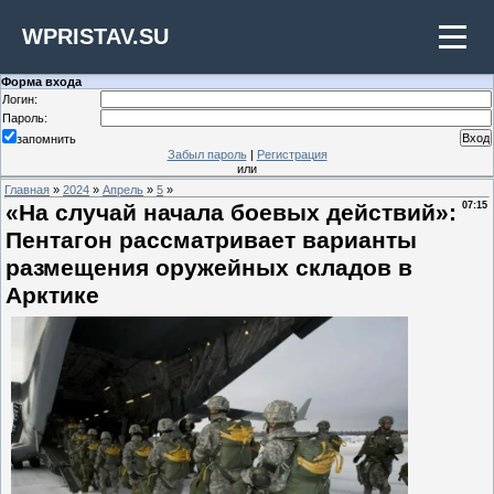
WPRISTAV.SU
Форма входа
Логин:
Пароль:
запомнить
Забыл пароль
|
Регистрация
или
Главная
»
2024
»
Апрель
»
5
»
«На случай начала боевых действий»:
07:15
Пентагон рассматривает варианты
размещения оружейных складов в
Арктике