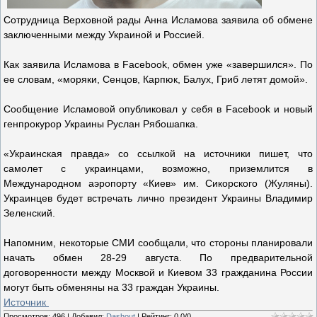
Сотрудница Верховной рады Анна Исламова заявила об обмене
заключенными между Украиной и Россией.
Как заявила Исламова в Facebook, обмен уже «завершился». По
ее словам, «моряки, Сенцов, Карпюк, Балух, Гриб летят домой».
Сообщение Исламовой опубликовал у себя в Facebook и новый
генпрокурор Украины Руслан Рябошапка.
«Украинская правда» со ссылкой на источники пишет, что
самолет с украинцами, возможно, приземлится в
Международном аэропорту «Киев» им. Сикорского (Жуляны).
Украинцев будет встречать лично президент Украины Владимир
Зеленский.
Напомним, некоторые СМИ сообщали, что стороны планировали
начать обмен 28-29 августа. По предварительной
договоренности между Москвой и Киевом 33 гражданина России
могут быть обменяны на 33 граждан Украины.
Источник
Просмотров
:
496
|
Добавил
:
Dashout
|
Рейтинг
:
0.0
/
0