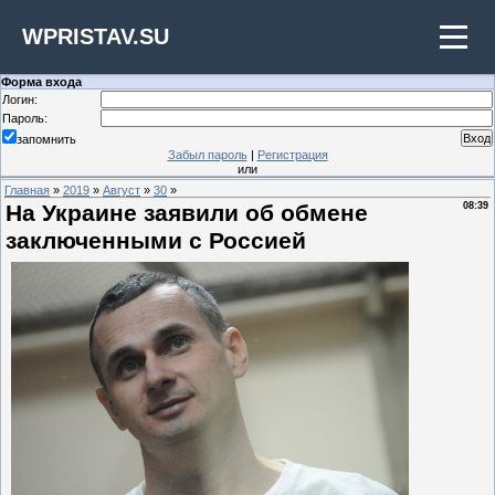
WPRISTAV.SU
Форма входа
Логин:
Пароль:
запомнить
Забыл пароль
|
Регистрация
или
Главная
»
2019
»
Август
»
30
»
На Украине заявили об обмене
08:39
заключенными с Россией