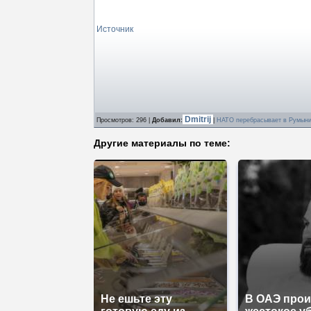
Источник
Dmitrij
Просмотров
: 296 |
Добавил
:
|
НАТО перебрасывает в Румыни
Другие материалы по теме:
Не ешьте эту
В ОАЭ про