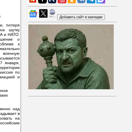
и, потеря
на шутку
ША и НАТО.
ешение о
оближе к
мательно
ю военную
асываются
7 января,
территории
миссия по
виацией и
нное
аких
венно над
ладывает в
ровать на
российские