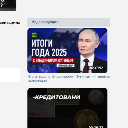
го
м?
ментариях
Видеоподборка
04:37:52
Итоги года с Владимиром Путиным — прямая
трансляция
00:26:23