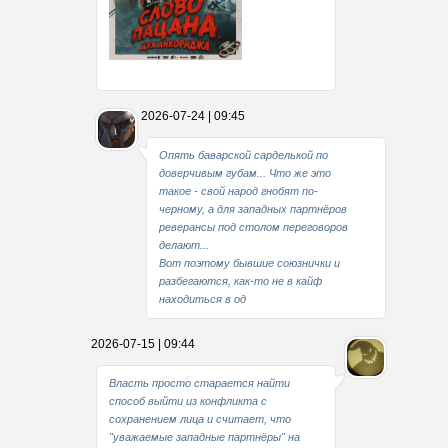
Какие мы стали совестливые..
2026-07-24 | 09:45
В свое время
Опять баварской сарделькой по
доверчивым губам... Что же это
такое - свой народ гнобят по-
черному, а для западных партнёров
реверансы под столом переговоров
делают...
Вот поэтому бывшие союзнички и
разбегаются, как-то не в кайф
находиться в од
2026-07-15 | 09:44
Власть просто старается найти
способ выйти из конфликта с
сохранением лица и считает, что
"уважаемые западные партнёры" на