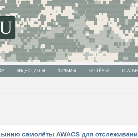
SU
ОР
ВИДЕОЦИКЛЫ
ФИЛЬМЫ
КАПТЁРКА
СТАТЬИ
ОР
ВИДЕОЦИКЛЫ
ФИЛЬМЫ
КАПТЁРКА
СТАТЬИ
мынию самолёты AWACS для отслеживани