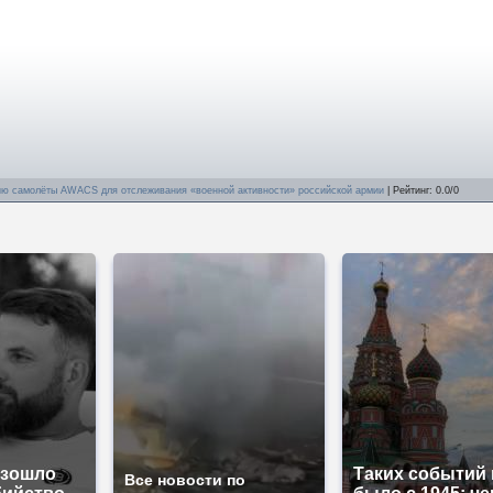
ю самолёты AWACS для отслеживания «военной активности» российской армии
|
Рейтинг
:
0.0
/
0
изошло
Таких событий 
Все новости по