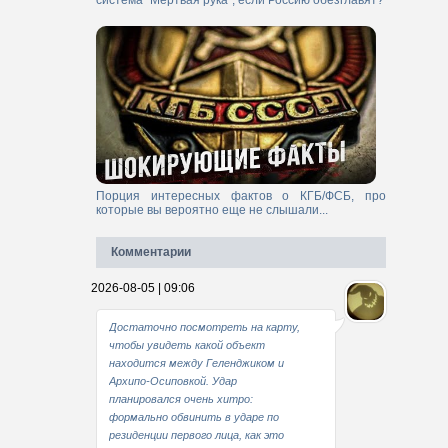
система "Мертвая рука", если Россию обезглавят?
Порция интересных фактов о КГБ/ФСБ, про
которые вы вероятно еще не слышали...
Комментарии
2026-08-05 | 09:06
Достаточно посмотреть на карту,
чтобы увидеть какой объект
находится между Геленджиком и
Архипо-Осиповкой. Удар
планировался очень хитро:
формально обвинить в ударе по
резиденции первого лица, как это