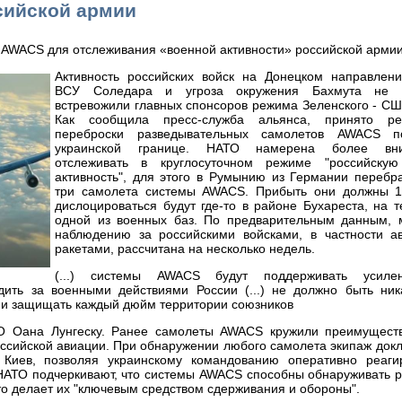
сийской армии
Активность российских войск на Донецком направлени
ВСУ Соледара и угроза окружения Бахмута не 
встревожили главных спонсоров режима Зеленского - С
Как сообщила пресс-служба альянса, принято р
переброски разведывательных самолетов AWACS п
украинской границе. НАТО намерена более вни
отслеживать в круглосуточном режиме "российску
активность", для этого в Румынию из Германии перебр
три самолета системы AWACS. Прибыть они должны 1
дислоцироваться будут где-то в районе Бухареста, на 
одной из военных баз. По предварительным данным, 
наблюдению за российскими войсками, в частности а
ракетами, рассчитана на несколько недель.
(...) системы AWACS будут поддерживать усиле
дить за военными действиями России (...) не должно быть ник
и защищать каждый дюйм территории союзников
О Оана Лунгеску. Ранее самолеты AWACS кружили преимущест
ссийской авиации. При обнаружении любого самолета экипаж док
Киев, позволяя украинскому командованию оперативно реаги
 НАТО подчеркивают, что системы AWACS способны обнаруживать 
то делает их "ключевым средством сдерживания и обороны".