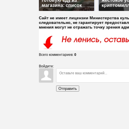
готовую еду из
жестокое у
магазина: список
криптомил
Сайт не имеет лицензии Министерства кул
следовательно, не гарантирует предостав
мнения могут не отражать точку зрения ад
Всего комментариев
:
0
Войдите:
Отправить