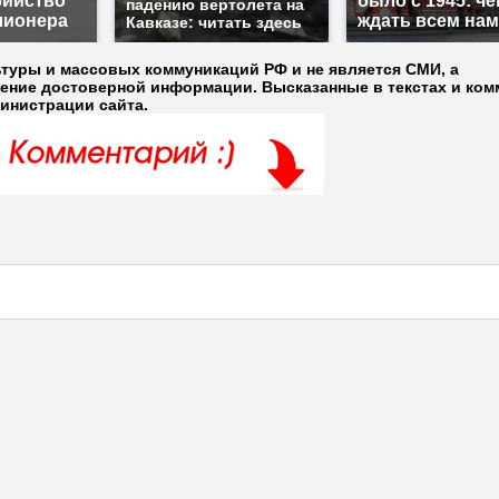
бийство
было с 1945: че
падению вертолета на
лионера
ждать всем на
Кавказе: читать здесь
ьтуры и массовых коммуникаций РФ и не является СМИ, а
ление достоверной информации. Высказанные в текстах и ком
министрации сайта.