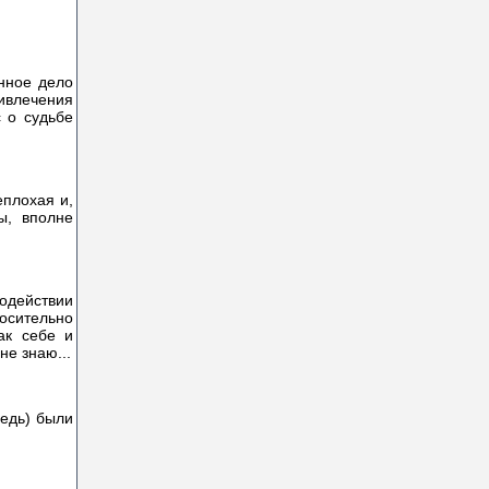
нное дело
ривлечения
с о судьбе
еплохая и,
ы, вполне
одействии
носительно
ак себе и
не знаю...
редь) были