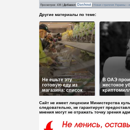
Dashout
Просмотров
: 436 |
Добавил
:
|
Новая стратегия Украины – е
Другие материалы по теме:
Не ешьте эту
В ОАЭ про
готовую еду из
жестокое у
магазина: список
криптомил
Сайт не имеет лицензии Министерства кул
следовательно, не гарантирует предостав
мнения могут не отражать точку зрения ад