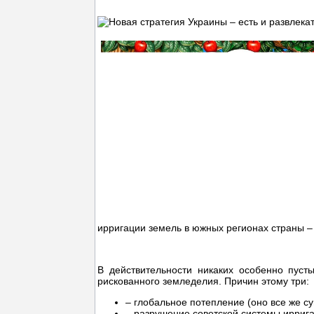
ирригации земель в южных регионах страны 
В действительности никаких особенно пуст
рискованного земледелия. Причин этому три:
– глобальное потепление (оно все же су
– разрушение советской системы иррига