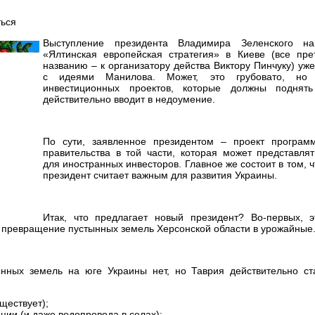
Выступление президента Владимира Зеленского н
«Ялтинская европейская стратегия» в Киеве (все пре
названию – к организатору действа Виктору Пинчуку) уж
с идеями Манилова. Может, это грубовато, но 
инвестиционных проектов, которые должны поднять
действительно вводит в недоумение.
По сути, заявленное президентом – проект програм
правительства в той части, которая может представля
для иностранных инвесторов. Главное же состоит в том, 
президент считает важным для развития Украины.
Итак, что предлагает новый президент? Во-первых, э
– превращение пустынных земель Херсонской области в урожайные
ынных земель на юге Украины нет, но Таврия действительно ст
ществует);
ции (и даже водопровода в селах);