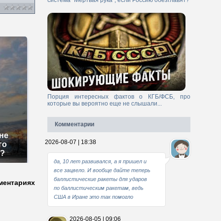
система "Мертвая рука", если Россию обезглавят?
Порция интересных фактов о КГБ/ФСБ, про
которые вы вероятно еще не слышали...
Комментарии
не
2026-08-07 | 18:38
го
м?
да, 10 лет развивался, а я пришел и
все зацвело. И вообще дайте теперь
баллистические ракеты для ударов
ментариях
по баллистическим ракетам, ведь
США в Иране это так помогло
2026-08-05 | 09:06