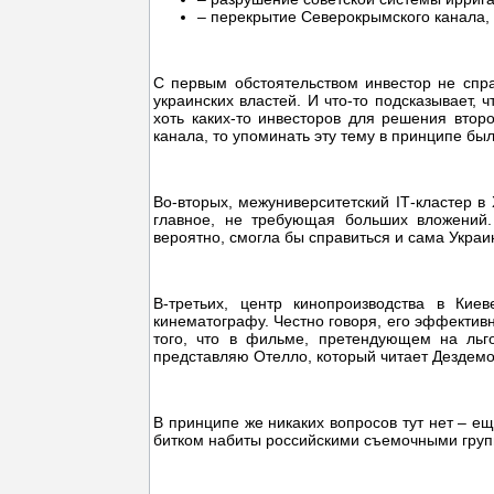
– перекрытие Северокрымского канала, 
С первым обстоятельством инвестор не спра
украинских властей. И что-то подсказывает,
хоть каких-то инвесторов для решения второ
канала, то упоминать эту тему в принципе был
Во-вторых, межуниверситетский ІТ-кластер в
главное, не требующая больших вложений. 
вероятно, смогла бы справиться и сама Украи
В-третьих, центр кинопроизводства в Кие
кинематографу. Честно говоря, его эффектив
того, что в фильме, претендующем на льго
представляю Отелло, который читает Дездемон
В принципе же никаких вопросов тут нет – ещ
битком набиты российскими съемочными группа