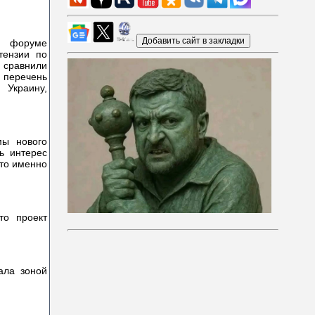
а форуме
тензии по
е сравнили
перечень
 Украину,
мы нового
ть интерес
что именно
то проект
.
ала зоной