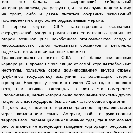
того, что баланс сил, сохранявший либеральный
интернационализм, уже разрушен, и в этом случае поделить мир
на троих, либо и далее пытаться сохранить затухающий
послевоенный статус более радикальными мерами.
В первом случае США гарантированно оставались
сверхдержавой, уходя в рамки своих естественных границ, во
втором возникал риск неизбежного экономического спада с
необходимостью силой удерживать союзников и регулярно
поджигать тот или иной военный конфликт.
Транснациональные элиты США – её банки, финансовые
корпорации и прочие не зависящие от самой страны глобальные
институты, пользуясь своим доминированием внутри страны
(глубинное государство) выступили за реализацию второго
сценария. Находясь у власти с начала 70-ых годов прошлого
века, они активно воплощали в жизнь это намерение.
Глобализация, целью которой было поглощение экономик других
национальных государств, была лишь частью общей стратегии.
В целом же, с помощью торговых договоров, продавливаемых
через возможности самой Америки, войн с рукотворным
терроризмом, перемещающимся именно туда, где в тот момент
располагались интересующие западные корпорации ресурсы, а
также иными методами, транснациональным элитам было не