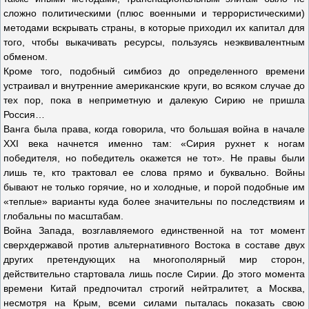
сложно политическими (плюс военными и террористическими)
методами вскрывать страны, в которые приходил их капитал для
того, чтобы выкачивать ресурсы, пользуясь неэквивалентным
обменом.
Кроме того, подобный симбиоз до определенного времени
устраивал и внутренние американские круги, во всяком случае до
тех пор, пока в неприметную и далекую Сирию не пришла
Россия…
Ванга была права, когда говорила, что большая война в начале
XXI века начнется именно там: «Сирия рухнет к ногам
победителя, но победитель окажется не тот». Не правы были
лишь те, кто трактовал ее слова прямо и буквально. Войны
бывают не только горячие, но и холодные, и порой подобные им
«теплые» варианты куда более значительны по последствиям и
глобальны по масштабам.
Война Запада, возглавляемого единственной на тот момент
сверхдержавой против альтернативного Востока в составе двух
других претендующих на многополярный мир сторон,
действительно стартовала лишь после Сирии. До этого момента
времени Китай предпочитал строгий нейтралитет, а Москва,
несмотря на Крым, всеми силами пыталась показать свою