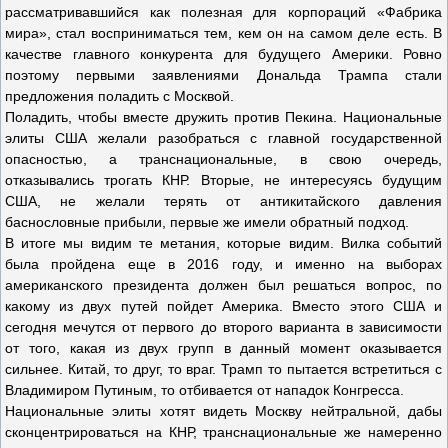
рассматривавшийся как полезная для корпораций «Фабрика
мира», стал восприниматься тем, кем он на самом деле есть. В
качестве главного конкурента для будущего Америки. Ровно
поэтому первыми заявлениями Дональда Трампа стали
предложения поладить с Москвой.
Поладить, чтобы вместе дружить против Пекина. Национальные
элиты США желали разобраться с главной государственной
опасностью, а транснациональные, в свою очередь,
отказывались трогать КНР. Вторые, не интересуясь будущим
США, не желали терять от антикитайского давления
баснословные прибыли, первые же имели обратный подход.
В итоге мы видим те метания, которые видим. Вилка событий
была пройдена еще в 2016 году, и именно на выборах
американского президента должен был решаться вопрос, по
какому из двух путей пойдет Америка. Вместо этого США и
сегодня мечутся от первого до второго варианта в зависимости
от того, какая из двух групп в данный момент оказывается
сильнее. Китай, то друг, то враг. Трамп то пытается встретиться с
Владимиром Путиным, то отбивается от нападок Конгресса.
Национальные элиты хотят видеть Москву нейтральной, дабы
сконцентрироваться на КНР, транснациональные же намеренно