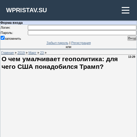
WPRISTAV.SU
Форма входа
Логин:
Пароль:
запомнить
Забыл пароль
|
Регистрация
или
Главная
»
2019
»
Март
»
23
»
О чем умалчивает геополитика: для
13:29
чего США понадобился Трамп?