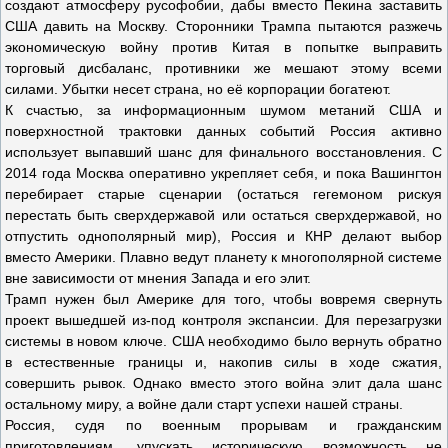
создают атмосферу русофобии, дабы вместо Пекина заставить
США давить на Москву. Сторонники Трампа пытаются разжечь
экономическую войну против Китая в попытке выправить
торговый дисбаланс, противники же мешают этому всеми
силами. Убытки несет страна, но её корпорации богатеют.
К счастью, за информационным шумом метаний США и
поверхностной трактовки данных событий Россия активно
использует выпавший шанс для финального восстановления. С
2014 года Москва оперативно укрепляет себя, и пока Вашингтон
перебирает старые сценарии (остаться гегемоном рискуя
перестать быть сверхдержавой или остаться сверхдержавой, но
отпустить однополярный мир), Россия и КНР делают выбор
вместо Америки. Плавно ведут планету к многополярной системе
вне зависимости от мнения Запада и его элит.
Трамп нужен был Америке для того, чтобы вовремя свернуть
проект вышедшей из-под контроля экспансии. Для перезагрузки
системы в новом ключе. США необходимо было вернуть обратно
в естественные границы и, накопив силы в ходе сжатия,
совершить рывок. Однако вместо этого война элит дала шанс
остальному миру, а войне дали старт успехи нашей страны.
Россия, судя по военным прорывам и гражданским
приготовлениям, упускать историческую возможность не