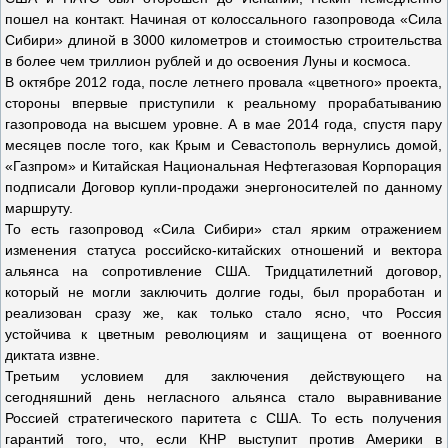
пошел на контакт. Начиная от колоссального газопровода «Сила
Сибири» длиной в 3000 километров и стоимостью строительства
в более чем триллион рублей и до освоения Луны и космоса.
В октябре 2012 года, после летнего провала «цветного» проекта,
стороны впервые приступили к реальному прорабатыванию
газопровода на высшем уровне. А в мае 2014 года, спустя пару
месяцев после того, как Крым и Севастополь вернулись домой,
«Газпром» и Китайская Национальная Нефтегазовая Корпорация
подписали Договор купли-продажи энергоносителей по данному
маршруту.
То есть газопровод «Сила Сибири» стал ярким отражением
изменения статуса российско-китайских отношений и вектора
альянса на сопротивление США. Тридцатилетний договор,
который не могли заключить долгие годы, был проработан и
реализован сразу же, как только стало ясно, что Россия
устойчива к цветным революциям и защищена от военного
диктата извне.
Третьим условием для заключения действующего на
сегодняшний день негласного альянса стало выравнивание
Россией стратегического паритета с США. То есть получения
гарантий того, что, если КНР выступит против Америки в