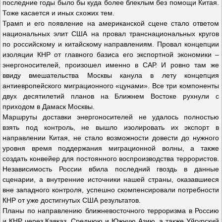
последние годы было бы куда более блеклым без помощи Китая.
Тоже касается и иных схожих тем.
Трамп и его появление на американской сцене стало ответом
национальных элит США на провал транснациональных кругов
по российскому и китайскому направлениям. Провал концепции
изоляции КНР от главного базиса его экспортной экономики –
энергоносителей, произошел именно в САР. И ровно там же
ввиду вмешательства Москвы канула в лету концепция
антиевропейского миграционного «цунами». Все три компоненты
двух десятилетий планов на Ближнем Востоке рухнули с
приходом в Дамаск Москвы.
Маршруты доставки энергоносителей не удалось полностью
взять под контроль, не вышло изолировать их экспорт в
направлении Китая, не стало возможности довести до нужного
уровня время поддержания миграционной волны, а также
создать конвейер для постоянного воспроизводства террористов.
Независимость России вбила последний гвоздь в данные
сценарии, а внутренние источники нашей страны, оказавшиеся
вне западного контроля, успешно скомпенсировали потребности
КНР от уже достигнутых США результатов.
Планы по направлению ближневосточного терроризма в Россию
и КНР через Кавказ, Среднюю и Южную Азию, а также Уйгурский