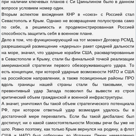
при наличии ключевых планов с Си Цзиньпином было в данном
вопросе условием номер один.
Вторым аспектом вхождения КНР в «союз» с Россией стал
Севастополь и Крым. Однако не возвращение полуострова само
по себе, а решимость и продемонстрированная Россией
способность защитить себя в военном плане.
Дело в том, что функционирующий на тот момент Договор РСМД,
разрешающий размещение «ядерных» ракет средней дальности
на море, значил, что ударные корабли США, расквартированные
в Севастополе и Крыму, стали бы финальной точкой реализации
американской стратегии первого обезоруживающего удара. То
есть концепции, при которой ударные возможности НАТО и США
на российском направлении, а также позиционные районы ПРО
вдоль границы нашей страны стали бы таковыми, что
превентивный удар Запада позволил бы вывести из строя
критический объем гражданской и военной инфраструктуры.
А значит, уничтожил бы такой объем стратегического потенциала
РФ, при котором ответный удар возмездия удалось бы в
достаточной мере перехватить. Если бы такой дисбаланс был
достигнут, ни о какой самостоятельности Москвы речи бы уже не
шло. Ровно поэтому, как только Крым вернулся на родину, а флот
США и НАТО был отброшен до Испании, Пекин немедленно