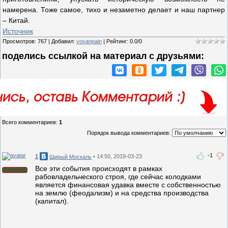
намерена. Тоже самое, тихо и незаметно делает и наш партнер
– Китай.
Источник
Просмотров
:
767
|
Добавил
:
vovanpain
|
Рейтинг
:
0.0
/
0
поделись ссылкой на материал c друзьями:
Всего комментариев
:
1
Порядок вывода комментариев:
-1
1
• 14:50, 2019-03-23
Щирый Москаль
Все эти события происходят в рамках
рабовладельческого строя, где сейчас колодками
является финансовая удавка вместе с собственностью
на землю (феодализм) и на средства производства
(капитал).