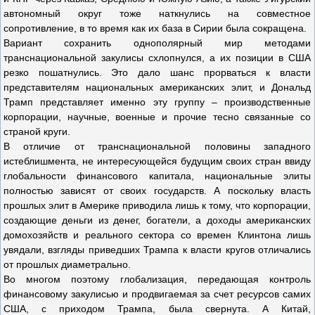
автономный округ тоже наткнулись на совместное
сопротивление, в то время как их база в Сирии была сокращена.
Вариант сохранить однополярный мир методами
транснациональной закулисы схлопнулся, а их позиции в США
резко пошатнулись. Это дало шанс прорваться к власти
представителям национальных американских элит, и Дональд
Трамп представляет именно эту группу – производственные
корпорации, научные, военные и прочие тесно связанные со
страной круги.
В отличие от транснациональной половины западного
истеблишмента, не интересующейся будущим своих стран ввиду
глобальности финансового капитала, национальные элиты
полностью зависят от своих государств. А поскольку власть
прошлых элит в Америке приводила лишь к тому, что корпорации,
создающие деньги из денег, богатели, а доходы американских
домохозяйств и реального сектора со времен Клинтона лишь
увядали, взгляды приведших Трампа к власти кругов отличались
от прошлых диаметрально.
Во многом поэтому глобализация, передающая контроль
финансовому закулисью и продвигаемая за счет ресурсов самих
США, с приходом Трампа, была свернута. А Китай,