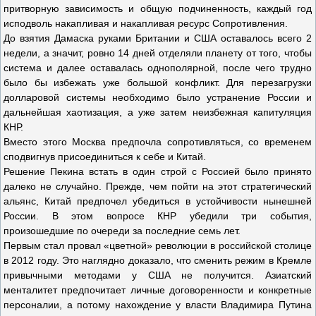
притворную зависимость и общую подчиненность, каждый год
исподволь накапливая и накапливая ресурс Сопротивления.
До взятия Дамаска руками Британии и США оставалось всего 2
недели, а значит, ровно 14 дней отделяли планету от того, чтобы
система и далее оставалась однополярной, после чего трудно
было бы избежать уже большой конфликт. Для перезагрузки
долларовой системы необходимо было устранение России и
дальнейшая хаотизация, а уже затем неизбежная капитуляция
КНР.
Вместо этого Москва предпочла сопротивляться, со временем
сподвигнув присоединиться к себе и Китай.
Решение Пекина встать в один строй с Россией было принято
далеко не случайно. Прежде, чем пойти на этот стратегический
альянс, Китай предпочел убедиться в устойчивости нынешней
России. В этом вопросе КНР убедили три события,
произошедшие по очереди за последние семь лет.
Первым стал провал «цветной» революции в российской столице
в 2012 году. Это наглядно доказало, что сменить режим в Кремле
привычными методами у США не получится. Азиатский
менталитет предпочитает личные договоренности и конкретные
персоналии, а потому нахождение у власти Владимира Путина