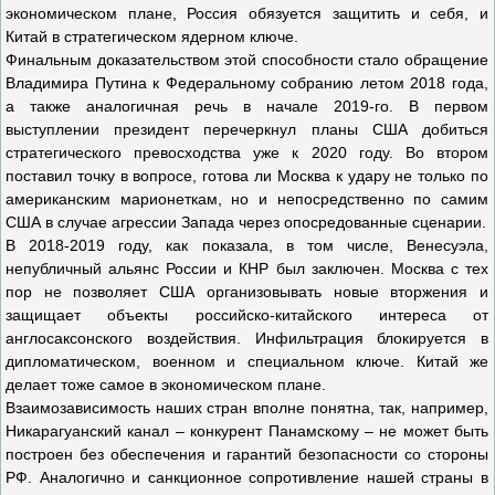
экономическом плане, Россия обязуется защитить и себя, и
Китай в стратегическом ядерном ключе.
Финальным доказательством этой способности стало обращение
Владимира Путина к Федеральному собранию летом 2018 года,
а также аналогичная речь в начале 2019-го. В первом
выступлении президент перечеркнул планы США добиться
стратегического превосходства уже к 2020 году. Во втором
поставил точку в вопросе, готова ли Москва к удару не только по
американским марионеткам, но и непосредственно по самим
США в случае агрессии Запада через опосредованные сценарии.
В 2018-2019 году, как показала, в том числе, Венесуэла,
непубличный альянс России и КНР был заключен. Москва с тех
пор не позволяет США организовывать новые вторжения и
защищает объекты российско-китайского интереса от
англосаксонского воздействия. Инфильтрация блокируется в
дипломатическом, военном и специальном ключе. Китай же
делает тоже самое в экономическом плане.
Взаимозависимость наших стран вполне понятна, так, например,
Никарагуанский канал – конкурент Панамскому – не может быть
построен без обеспечения и гарантий безопасности со стороны
РФ. Аналогично и санкционное сопротивление нашей страны в