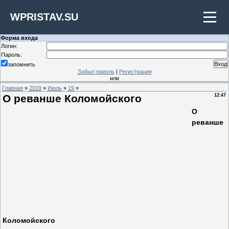
WPRISTAV.SU
Форма входа
Логин:
Пароль:
запомнить
Забыл пароль
|
Регистрация
или
Главная
»
2019
»
Июль
»
19
»
О реванше Коломойского
12:47
О
реванше
Коломойского