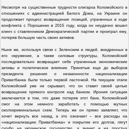
Несмотря на существенные трудности олигарха Коломойского в
отношениях с администрацией Белого Дома, на Украине он
продолжает процесс возвращения позиций, утраченных в ходе
конфликта с Порошенко в 2015 году, когда он неудачно вошел
клинч с ставленником Демократической партии и проиграл ему,
потеряв большую часть своих активов.
Ныне же, используя связи с Зеленским и людей, внедренных в
его окружение, а также силовые структуры, Коломойский
последовательно возвращает себе утраченные экономические
активы и политическое влияние. Принятые еще до выборов
президента решения о незаконности национализации
Приватбанка были только первой ласточкой. На текущем этапе
Коломойский уже не скрывает, что он ставит своей целью
возвращение прямого контроля над банком. Ирония ситуации
заключается в том, что даже потеряв этот банк, Коломойский
смог на этом немного заработать с помощью мутных
околокриминальных схем. Теперь же он прямо заявляет, что
хочет вернуть все назад, а это означает – все расходы на
«национализацию Приватбанка» и покрытие его долгов, лягут
сугубо на украинское государство, а значит и на простых