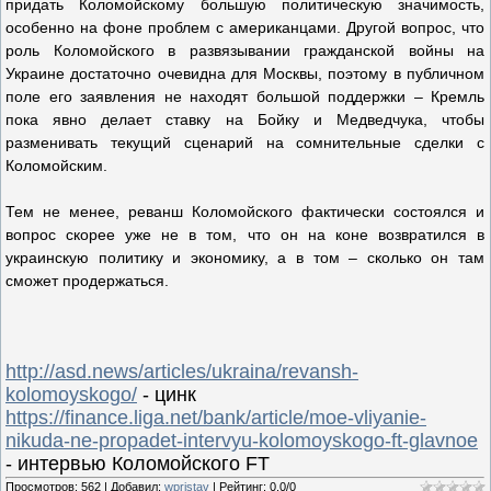
придать Коломойскому большую политическую значимость,
особенно на фоне проблем с американцами. Другой вопрос, что
роль Коломойского в развязывании гражданской войны на
Украине достаточно очевидна для Москвы, поэтому в публичном
поле его заявления не находят большой поддержки – Кремль
пока явно делает ставку на Бойку и Медведчука, чтобы
разменивать текущий сценарий на сомнительные сделки с
Коломойским.
Тем не менее, реванш Коломойского фактически состоялся и
вопрос скорее уже не в том, что он на коне возвратился в
украинскую политику и экономику, а в том – сколько он там
сможет продержаться.
http://asd.news/articles/ukraina/revansh-
kolomoyskogo/
- цинк
https://finance.liga.net/bank/article/moe-vliyanie-
nikuda-ne-propadet-intervyu-kolomoyskogo-ft-glavnoe
- интервью Коломойского FT
Просмотров
:
562
|
Добавил
:
wpristav
|
Рейтинг
:
0.0
/
0