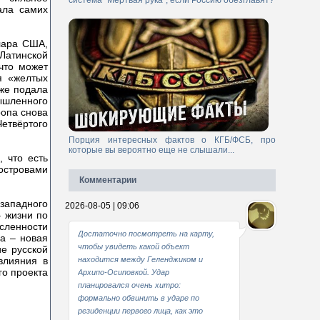
система "Мертвая рука", если Россию обезглавят?
ала самих
лара США,
 Латинской
что может
я «желтых
уже подала
ышленного
ропа снова
етвёртого
Порция интересных фактов о КГБ/ФСБ, про
которые вы вероятно еще не слышали...
 что есть
островами
Комментарии
озападного
2026-08-05 | 09:06
– жизни по
сленности
Достаточно посмотреть на карту,
па – новая
чтобы увидеть какой объект
ие русской
влияния в
находится между Геленджиком и
го проекта
Архипо-Осиповкой. Удар
планировался очень хитро:
формально обвинить в ударе по
резиденции первого лица, как это