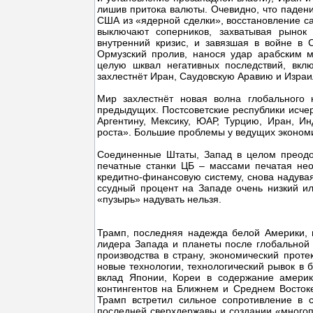
лишив притока валюты. Очевидно, что паде
США из «ядерной сделки», восстановление с
выключают соперников, захватывая рынок 
внутренний кризис, и завязшая в войне в 
Ормузский пролив, нанося удар арабским м
целую шквал негативных последствий, вкл
захлестнёт Иран, Саудовскую Аравию и Израи
Мир захлестнёт новая волна глобального 
предыдущих. Постсоветские республики исчер
Аргентину, Мексику, ЮАР, Турцию, Иран, И
роста». Большие проблемы у ведущих экономи
Соединенные Штаты, Запад в целом преодо
печатные станки ЦБ – массами печатая нео
кредитно-финансовую систему, снова надувая 
ссудный процент на Западе очень низкий ил
«пузырь» надувать нельзя.
Трамп, последняя надежда белой Америки, 
лидера Запада и планеты после глобальной
производства в страну, экономический проте
новые технологии, технологический рывок в 
вклад Японии, Кореи в содержание америк
контингентов на Ближнем и Среднем Востоке;
Трамп встретил сильное сопротивление в с
последней сверхдержавы и создании «многоп