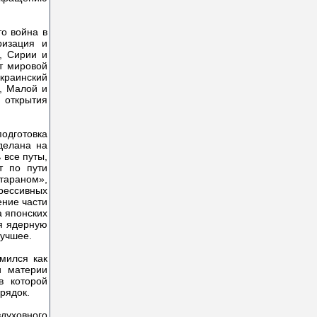
то война в
ризация и
, Сирии и
т мировой
краинский
, Малой и
открытия
подготовка
делана на
 все путы,
т по пути
тараном»,
рессивных
ение части
а японских
ая ядерную
лучшее.
мился как
и материи
в которой
рядок.
духовного