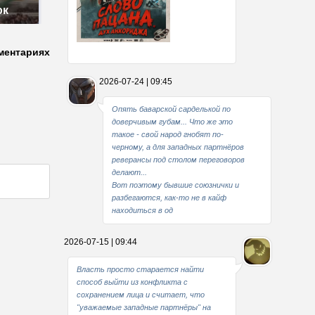
ок
ментариях
Какие мы стали совестливые..
2026-07-24 | 09:45
В свое время
Опять баварской сарделькой по
доверчивым губам... Что же это
такое - свой народ гнобят по-
черному, а для западных партнёров
реверансы под столом переговоров
делают...
Вот поэтому бывшие союзнички и
разбегаются, как-то не в кайф
находиться в од
2026-07-15 | 09:44
Власть просто старается найти
способ выйти из конфликта с
сохранением лица и считает, что
"уважаемые западные партнёры" на