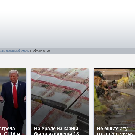
виях глобальной смуты
|
Рейтинг
:
0.0
/
0
стреча
На Урале из казны
Не ешьте эту
ов США и
были украдены 18
готовую еду из