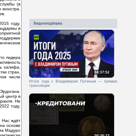
службы (в
о монстра.
ев.
015 году,
Видеоподборка
лацдармы в
гоприятной
поддержке
егическом
сто лидера
ктивность
ь халифа,
тки стран,
04:37:52
том числе
Итоги года с Владимиром Путиным — прямая
трансляция
 Эрдогана.
ый центр в
зраиля. Не
2022 году,
. Нас ждёт
на основе
има Мадуро
рактически
00:26:23