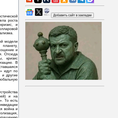
истической
ела роста
кризис, и
лларовой
тализма.
ой модели
 планету,
прощение и
я. Отсюда
, кризис
изацию. В
тавшаяся
» идут по
 и другие
глобальную
стройства
лей) и на
». То есть
иквидации
я война и
голизация,
окращению