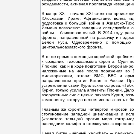
рождаемости, активная пропаганда извращений
В конце XX – начале XXI столетия происходи
Югославии, Ираке, Афганистане, волна «
подготовка к большой войне в Азиатско-Тих
Йемена позволяют западным спецслужбам о
войны – ближневосточный. В 2014 году расч
фронт», направленный на раскачку и подрыв
Белой Руси. Одновременно с помощью п
центральноазиатского фронта.
В то же время с помощью корейской проблемы
к созданию тихоокеанского фронта. Судя п
Японию, как и в ходе подготовки Второй миро
наложенные на неё после поражения во 
милитаризации, готовит ВМС, ВВС и арм
направленным против Китая и России. Пр
устремлений стали Курильские острова. «Гибк
Курил, только усилила аппетиты Японии. Дело
вооруженных сил с целью захвата Курил, воз
компоненту, которую нельзя использовать в 
Главным же фронтом четвёртой мировой во
столкновение западной цивилизации и ис
(«золотого тельца») против мира контр-мо
наследники халифата столкнулись с «крестон
Начал битву «чёрный халифат» – радикальн