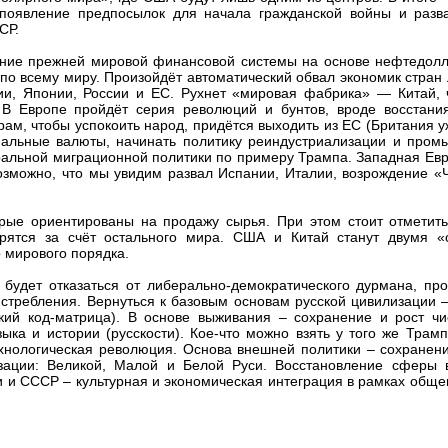
 появление предпосылок для начала гражданской войны и разв
СР.
ение прежней мировой финансовой системы на основе нефтедол
по всему миру. Произойдёт автоматический обвал экономик стран
ии, Японии, России и ЕС. Рухнет «мировая фабрика» — Китай, 
 В Европе пройдёт серия революций и бунтов, вроде восстани
м, чтобы успокоить народ, придётся выходить из ЕС (Британия 
ональные валюты, начинать политику реиндустриализации и пром
ральной миграционной политики по примеру Трампа. Западная Ев
зможно, что мы увидим развал Испании, Италии, возрождение «Ч
рые ориентированы на продажу сырья. При этом стоит отметить,
орятся за счёт остального мира. США и Китай станут двумя «
 мирового порядка.
 будет отказаться от либерально-демократического дурмана, пр
стребления. Вернуться к базовым основам русской цивилизации 
ский код-матрица). В основе выживания – сохранение и рост чи
зыка и истории (русскости). Кое-что можно взять у того же Трам
ехнологическая революция. Основа внешней политики – сохранен
изации: Великой, Малой и Белой Руси. Восстановление сферы 
и СССР – культурная и экономическая интеграция в рамках обще