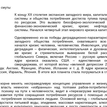
К концу XX столетия экспансия западного мира, капитал
системы и общества потребления достигла тупика пред
по ресурсам. Это вызвало биосферно-экологический 
финансово-экономический кризис, кризис нефтедо
системы. Начался четвертый этап мирового кризиса капи
Одновременно из-за победы деградационно-паразитарн
западного общества потребления, охватившего всю
начался кризис человека, человечества. Инволюция, у
деградация – физическая, интеллектуальная и духовна
же кризис и стремительное вымирание белой расы
глобального Севера, включая Россию – русскую цивил
ядре кризиса оказались США – единственная ос
сверхдержава, от которой волны «великой депрессии 2
да: Англию, Францию, Италию, Испанию и т. д. В ядре кризиса
сия, Израиль, Япония. В итоге вся планета стала погружаться в 
орне менять несправедливую концепцию управления и жизнеу
 власть немногих «избранных» над толпами рабов-потребите
сихику на пути к человечности, видит в «перезагрузке матрицы
азвития путём сокращения потребления ресурсов с помощью л
я потребления оставшимися людьми. Основной метод – глобальна
достаток питьевой воды, эпидемии, массовая наркотизация, алко
ского и культурного геноцида ведущие к росту смертности и с