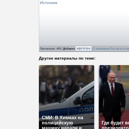
Источник
wpristav
Просмотров
: 469 |
Добавил
:
|
О выживании России в усло
Другие материалы по теме:
СМИ: В Химках на
полицейскую
Где будет в
машину напали и
президент