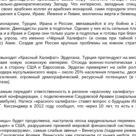
ально-демократическому Западу. Что интересно, западные спец
своих арабских коллег из арабских монархий, сами породили этог
ушения в Сирии, Ираке, Йемене и Ливии, миллионы жертв и беженц
онархии, Турции, Ирана и России, ввязавшейся в эту бойню в 2
вили. Джихадисты ушли в подполье. Однако у них есть сильные п
 и в Ираке и Сирии они только ушли в подполье и готовы при бла
сть угроза, что именно «Чёрный Халифат» (и снова при тайной 
ю) Азию. Создав для России крупные проблемы на южном страт
 выходит «Красный Халифат» Эрдогана. Турция претендуют на ме
авая новую османскую империю. Отсюда военно-политическая а
а в сторону США и Евросоюза. Эрдоган примеряет на себя рол
лидера мусульманского мира – около 25% населения планеты, деся
селения, огромный демографический, ресурсный потенциал (в 
аза).
самым передаёт ответственность в регионе «красному халифату»
ской конфедерации, с подключением Саудовской Аравии (сакральн
амбуле). Натиск «красного халифата» ставит вопрос о будущем И
. Киссинджер в 2012 году сообщил, что через 10 лет, то есть к 
рицы» будет продолжена, наступила эпоха кардинальных перемен
узыря» в США, разрушение прежней мировой финансовой системы 
«перезагрузки», самые слабые звенья – Венесуэла (падение реж
 Саудовская Аравия. Венесуэлу уже отключили от рынка нефти, п