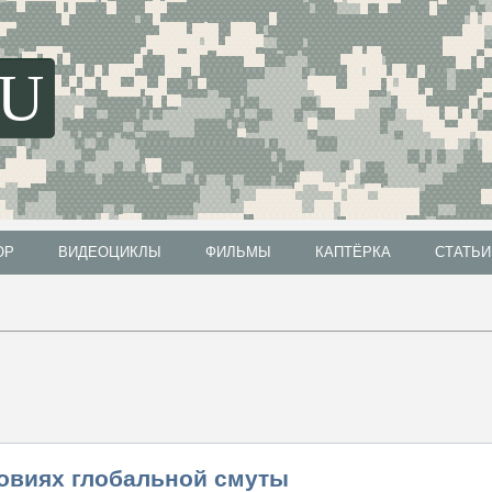
SU
ОР
ВИДЕОЦИКЛЫ
ФИЛЬМЫ
КАПТЁРКА
СТАТЬИ
ОР
ВИДЕОЦИКЛЫ
ФИЛЬМЫ
КАПТЁРКА
СТАТЬИ
овиях глобальной смуты