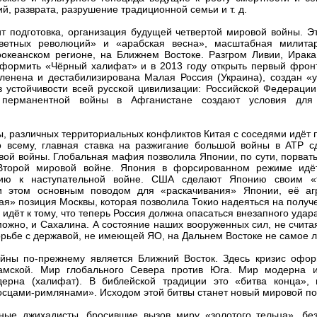
, разврата, разрушение традиционной семьи и т. д.
т подготовка, организация будущей четвертой мировой войны. Э
цветных революций» и «арабская весна», масштабная милита
оокеанском регионе, на Ближнем Востоке. Разгром Ливии, Ирака
формить «Чёрный халифат» и в 2013 году открыть первый фрон
ленена и дестабилизирована Малая Россия (Украина), создан «у
 устойчивости всей русской цивилизации: Российской Федерации
ерманентной войны в Афганистане создают условия для 
, различных территориальных конфликтов Китая с соседями идёт 
о всему, главная ставка на разжигание большой войны в АТР с
вой войны. Глобальная мафия позволила Японии, по сути, порвать
Второй мировой войне. Япония в форсированном режиме идё
ию к наступательной войне. США сделают Японию своим «
и этом основным поводом для «раскачивания» Японии, её аг
ая» позиция Москвы, которая позволила Токио надеяться на получ
 идёт к тому, что теперь Россия должна опасаться внезапного удар
можно, и Сахалина. А состояние наших вооруженных сил, не счит
борьбе с державой, не имеющей ЯО, на Дальнем Востоке не самое 
йны по-прежнему является Ближний Восток. Здесь кризис офор
ламской. Мир глобального Севера против Юга. Мир модерна 
дерна (халифат). В библейской традиции это «битва конца», 
осцами-римлянами». Исходом этой битвы станет новый мировой по
ые джихадисты, бросившие вызов миру «золотого тельца», без