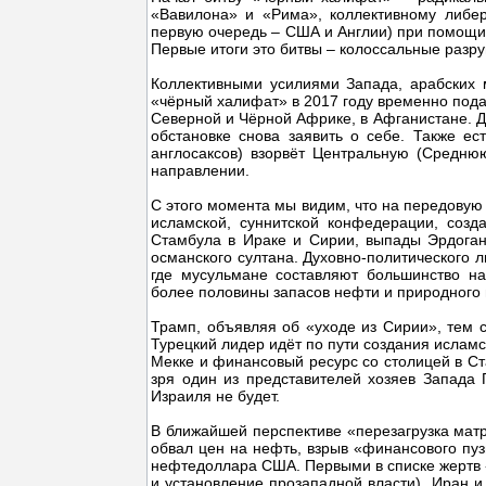
«Вавилона» и «Рима», коллективному либер
первую очередь – США и Англии) при помощи 
Первые итоги это битвы – колоссальные разр
Коллективными усилиями Запада, арабских м
«чёрный халифат» в 2017 году временно пода
Северной и Чёрной Африке, в Афганистане. Да
обстановке снова заявить о себе. Также е
англосаксов) взорвёт Центральную (Средню
направлении.
С этого момента мы видим, что на передовую
исламской, суннитской конфедерации, созд
Стамбула в Ираке и Сирии, выпады Эрдоган
османского султана. Духовно-политического 
где мусульмане составляют большинство на
более половины запасов нефти и природного г
Трамп, объявляя об «уходе из Сирии», тем 
Турецкий лидер идёт по пути создания ислам
Мекке и финансовый ресурс со столицей в Ст
зря один из представителей хозяев Запада Г
Израиля не будет.
В ближайшей перспективе «перезагрузка мат
обвал цен на нефть, взрыв «финансового п
нефтедоллара США. Первыми в списке жертв 
и установление прозападной власти), Иран и