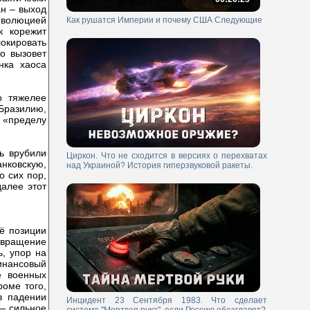
н – выход
революцией
Как рушатся Империи и почему США Следующие
к корежит
окировать
о вызовет
нка хаоса
о тяжелее
 Бразилию,
 «пределу
ь врубили
Циркон. Что не сходится в версиях о перехватах
нковскую,
над Украиной? История гиперзвуковой ракеты.
о сих пор,
алее этот
ё позиции
звращение
ь, упор на
финансовый
е военных
роме того,
в падении
Инцидент 23 Сентября 1983. Что сделает
 — сильное