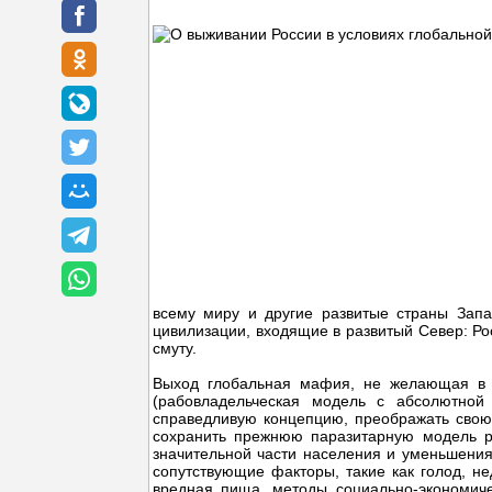
всему миру и другие развитые страны Запа
цивилизации, входящие в развитый Север: Рос
смуту.
Выход глобальная мафия, не желающая в к
(рабовладельческая модель с абсолютной
справедливую концепцию, преображать свою п
сохранить прежнюю паразитарную модель р
значительной части населения и уменьшени
сопутствующие факторы, такие как голод, не
вредная пища, методы социально-экономиче