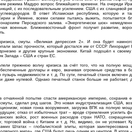
нием режима Мадуро вопрос ближайшего времени. На очереди Ира
анкций, с их последовательным усилением. США с их сланцевой 
углеводородов. В ответ Исламская республика, которую и та
Сирии и Йемене, всеми силами пытаясь выжить, попытается бл
онархиям Персидского залива. «Энергетически шок» немедленн
ючая военные. Ближневосточный фронт получит развитие, воро
ль.
кризиса, смуты. «Великая депрессия 2». И она будет намног
пали запас прочности, который достался им от СССР. Лихорадит
ндонезию и другие крупные экономики. Китай подошёл к своему
к Запада – США и стран ЕС.
лели прежнюю волну кризиса за счёт того, что на полную мощ
беспеченные доллары и евро, вкачивая огромные средства в ба
пузырь недвижимости и т. д. По сути, печатный станок включен д
и даже нулевой. Однако печатный станок больше не работает, д
в отчаянной попытке спасти американскую империю, сохранив е
 смуты, сделал ряд шагов. Это новая индустриализация США, во
кционизм; новая гонка вооружения, загрузка ВПК на полную мощ
будущее; отказ от избыточных трат – вроде стремления усилить 
анских войск, рост военных расходов стран НАТО, сокращени
 торговой война с Китаем и т. д. Но, видимо, он не успевает. К
амих Штатах – глобалистской элиты, которая заинтересована 
олярного мира», где США будут лишь одним из центров. В итоге