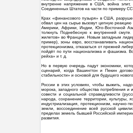
внутренне напряжение в США, война элит,
Соединенных Штатов на части по примеру СС
Крах «финансового пузыря» в США, разруш
обвал цен на сырье вызовут цепную реакцию 
Америки, Африки, Индии, Юго-Восточной Аз
толкнуть Поднебесную к внутренней смуте.
жилетов» во Франции. Новым западным лидера
пример), зоны евро, восстанавливать наци
протекционизма, отказаться от прежней либе
пойдёт по пути национализма и фашизма. Во
рейха» и т. д.
Но в первую очередь падут экономики, кото
сценарий, когда Вашингтон и Пекин догов
стабильности» и основой для будущего нового
России в этих условиях, чтобы выжить, надо
морока, западного общества потребления и и
совести и социальной справедливости (рус
народа, сохранение территории, культуры, я
индустриализация, протекционизм, научно-т
земли, воссоединение всей русской цивил
пределах земель бывшей Российской империи 
развития.