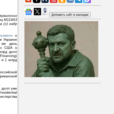
аинских
иц М119А3
 (с) кадр
ъявило
о
и Украине
 же день
есс США о
млрд долл
Financing)
 и 1 млрд
оссийской
риканской
 долл уже
sidential
нистерства