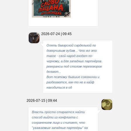
Какие мы стали совестливые..
2026-07-24 | 09:45
В свое время
Опять баварской сарделькой по
доверчивым губам... Что же это
такое - свой народ гнобят по-
черному, а для западных партнёров
реверансы под столом переговоров
делают...
Вот поэтому бывшие союзнички и
разбегаются, как-то не в кайф
находиться в од
2026-07-15 | 09:44
Власть просто старается найти
способ выйти из конфликта с
сохранением лица и считает, что
"уважаемые западные партнёры" на