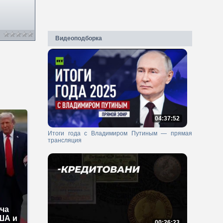
Видеоподборка
04:37:52
Итоги года с Владимиром Путиным — прямая
трансляция
еча
ША и
00:26:23