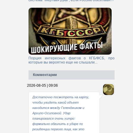
система "Мертвая рука", если Россию обезглавят?
Порция интересных фактов о КГБ/ФСБ, про
которые вы вероятно еще не слышали...
Комментарии
2026-08-05 | 09:06
Достаточно посмотреть на карту,
чтобы увидеть какой объект
находится между Геленджиком и
Архипо-Осиповкой. Удар
планировался очень хитро:
формально обвинить в ударе по
резиденции первого лица, как это