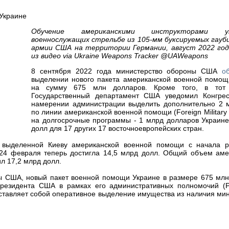
Обучение американскими инструкторами укр
военнослужащих стрельбе из 105-мм буксируемых гауб
армии США на территории Германии, август 2022 года
из видео via Ukraine Weapons Tracker @UAWeapons
8 сентября 2022 года министерство обороны США
об
выделении нового пакета американской военной помощ
на сумму 675 млн долларов. Кроме того, в тот
Государственный департамент США уведомил Конгр
намерении администрации выделить дополнительно 2 
по линии американской военной помощи (Foreign Military 
на долгосрочные программы - 1 млрд долларов Украине
долл для 17 других 17 восточноевропейских стран.
выделенной Киеву американской военной помощи с начала р
24 февраля теперь достигла 14,5 млрд долл. Общий объем аме
л 17,2 млрд долл.
 США, новый пакет военной помощи Украине в размере 675 млн
езидента США в рамках его административных полномочий (Pre
едставляет собой оперативное выделение имущества из наличия ми