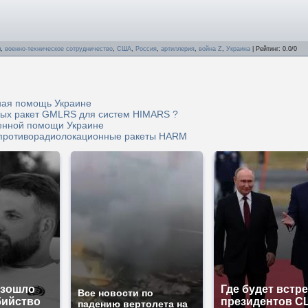
ы
,
военно-техническое сотрудничество
,
США
,
Россия
,
артиллерия
,
война Z
,
Украина
|
Рейтинг
:
0.0
/
0
ная помощь Украине
мых ракет GMLRS для систем HIMARS ?
енной помощи Украине
противорадиолокационные ракеты HARM
изошло
Где будет встр
Все новости по
бийство
президентов С
падению вертолета на