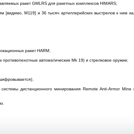
равляемых ракет GMLRS для ракетных комплексов HIMARS;
м [видимо, М119] и 36 тысяч артиллерийских выстрелов к ним к
локационных ракет HARM;
м противопехотные автоматические Mk 19) и стрелковое оружие;
сшифровывается);
 системы дистанционного минирования Remote Anti-Armor Mine 
о.