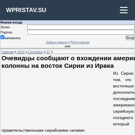
WPRISTAV.SU
Форма входа
Логин:
Пароль:
запомнить
Забыл пароль
|
Регистрация
или
Главная
»
2019
»
Сентябрь
»
27
»
Очевидцы сообщают о вхождении амери
колонны на восток Сирии из Ирака
Из Сирии
том, что
восточ
дополни
послед
американ
сирийскую
соседнего
который
правительственными сирийскими силами.