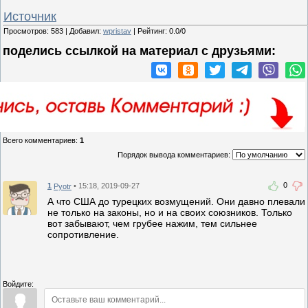
Источник
Просмотров
:
583
|
Добавил
:
wpristav
|
Рейтинг
:
0.0
/
0
поделись ссылкой на материал c друзьями:
Всего комментариев
:
1
Порядок вывода комментариев:
0
1
• 15:18, 2019-09-27
Pyotr
А что США до турецких возмущений. Они давно плевали
не только на законы, но и на своих союзников. Только
вот забывают, чем грубее нажим, тем сильнее
сопротивление.
Войдите: