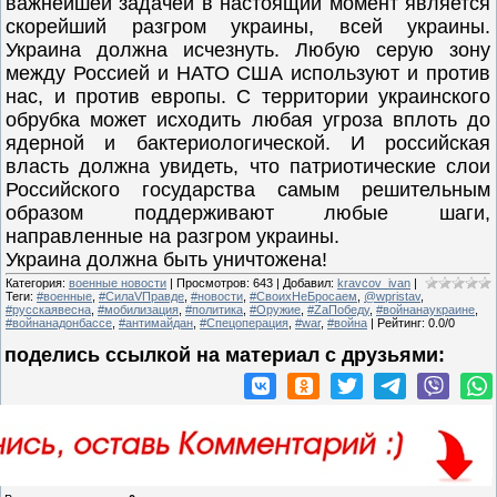
важнейшей задачей в настоящий момент является
скорейший разгром украины, всей украины.
Украина должна исчезнуть. Любую серую зону
между Россией и НАТО США используют и против
нас, и против европы. С территории украинского
обрубка может исходить любая угроза вплоть до
ядерной и бактериологической. И российская
власть должна увидеть, что патриотические слои
Российского государства самым решительным
образом поддерживают любые шаги,
направленные на разгром украины.
Украина должна быть уничтожена!
Категория
:
военные новости
|
Просмотров
:
643
|
Добавил
:
kravcov_ivan
|
Теги
:
#военные
,
#СилаVПравде
,
#новости
,
#СвоихНеБросаем
,
@wpristav
,
#русскаявесна
,
#мобилизация
,
#политика
,
#Оружие
,
#ZаПобеду
,
#войнанаукраине
,
#войнанадонбассе
,
#антимайдан
,
#Спецоперация
,
#war
,
#война
|
Рейтинг
:
0.0
/
0
поделись ссылкой на материал c друзьями: