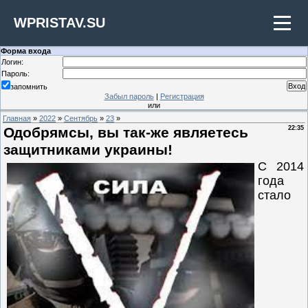
WPRISTAV.SU
Форма входа
Логин:
Пароль:
запомнить
Забыл пароль
|
Регистрация
или
Главная
»
2022
»
Сентябрь
»
23
»
Одобрямсы, вы так-же являетесь
22:35
защитниками украины!
С 2014
года
стало