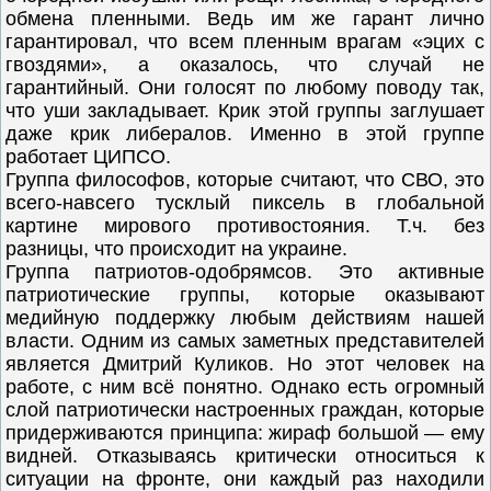
обмена пленными. Ведь им же гарант лично
гарантировал, что всем пленным врагам «эцих с
гвоздями», а оказалось, что случай не
гарантийный. Они голосят по любому поводу так,
что уши закладывает. Крик этой группы заглушает
даже крик либералов. Именно в этой группе
работает ЦИПСО.
Группа философов, которые считают, что СВО, это
всего-навсего тусклый пиксель в глобальной
картине мирового противостояния. Т.ч. без
разницы, что происходит на украине.
Группа патриотов-одобрямсов. Это активные
патриотические группы, которые оказывают
медийную поддержку любым действиям нашей
власти. Одним из самых заметных представителей
является Дмитрий Куликов. Но этот человек на
работе, с ним всё понятно. Однако есть огромный
слой патриотически настроенных граждан, которые
придерживаются принципа: жираф большой — ему
видней. Отказываясь критически относиться к
ситуации на фронте, они каждый раз находили