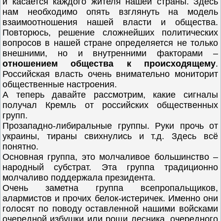
и касается каждого жителя нашей страны. Здесь
нам необходимо опять взглянуть на модель
взаимоотношения нашей власти и общества.
Повторюсь, решение сложнейших политических
вопросов в нашей стране определяется не только
внешними, но и внутренними факторами –
отношением общества к происходящему
.
Российская власть очень внимательно мониторит
общественные настроения.
А теперь давайте рассмотрим, какие сигналы
получал Кремль от российских общественных
групп.
Прозападно-либиральные группы. Руки прочь от
украины, тираны свихнулись и т.д. Здесь всё
понятно.
Основная группа, это молчаливое большинство –
народный субстрат. Эта группа традиционно
молчаливо поддержала президента.
Очень заметна группа всепропальщиков,
алармистов и прочих белок-истеричек. Именно они
голосят по поводу оставленной нашими войсками
очередной избушки или рощи лесника, очередного