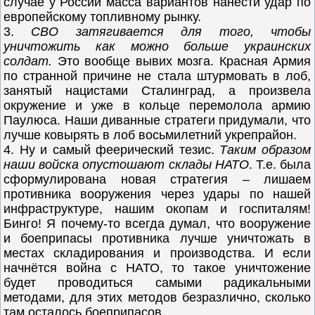
случае у России масса вариантов нанести удар по
европейскому топливному рынку.
3.
СВО затягивается для того, чтобы
уничтожить как можно больше украинских
солдат.
Это вообще вывих мозга. Красная Армия
по странной причине не стала штурмовать в лоб,
занятый нацистами Сталинград, а произвела
окружение и уже в кольце перемолола армию
Паулюса. Наши диванные стратеги придумали, что
лучше ковырять в лоб восьмилетний укрепрайон.
4. Ну и самый феерический тезис.
Таким образом
наши войска опустошают склады НАТО
. Т.е. была
сформулирована новая стратегия – лишаем
противника вооружения через удары по нашей
инфраструктуре, нашим окопам и госпиталям!
Бинго! Я почему-то всегда думал, что вооружение
и боеприпасы противника лучше уничтожать в
местах складирования и производства. И если
начнётся война с НАТО, то такое уничтожение
будет проводиться самыми радикальными
методами, для этих методов безразлично, сколько
там осталось боеприпасов.