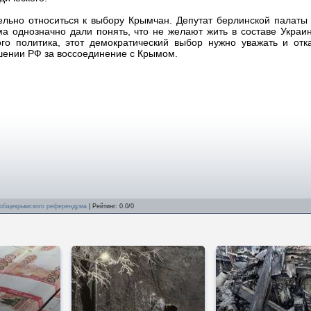
льно относиться к выбору Крымчан. Депутат берлинской палаты 
а однозначно дали понять, что не желают жить в составе Украи
го политика, этот демократический выбор нужно уважать и отка
шении РФ за воссоединение с Крымом.
 общекрымского референдума
|
Рейтинг
:
0.0
/
0