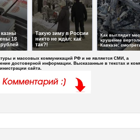
з казны
Такую зиму в России
Как выглядит ме
ены 18
никто не ждал: как
крушение вертол
 рублей
так?!
Кавказе: смотрет
ьтуры и массовых коммуникаций РФ и не является СМИ, а
ление достоверной информации. Высказанные в текстах и ком
министрации сайта.