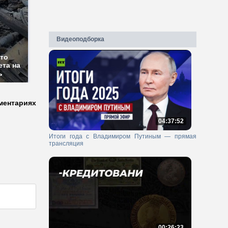
Видеоподборка
сто
ета на
ь
ментариях
04:37:52
Итоги года с Владимиром Путиным — прямая
трансляция
00:26:23