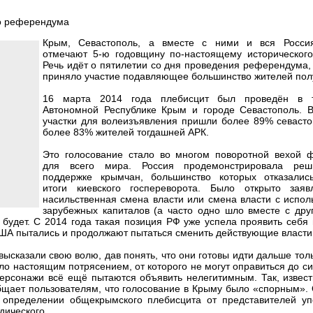
Крым, Севастополь, а вместе с ними и вся Росси
отмечают 5-ю годовщину по-настоящему исторического
Речь идёт о пятилетии со дня проведения референдума,
приняло участие подавляющее большинство жителей пол
16 марта 2014 года плебисцит был проведён в т
Автономной Республике Крым и городе Севастополь. В
участки для волеизъявления пришли более 89% севасто
более 83% жителей тогдашней АРК.
Это голосование стало во многом поворотной вехой ф
для всего мира. Россия продемонстрировала реш
поддержке крымчан, большинство которых отказалис
итоги киевского госпереворота. Было открыто заяв
насильственная смена власти или смена власти с испо
зарубежных капиталов (а часто одно шло вместе с дру
будет. С 2014 года такая позиция РФ уже успела проявить себя
США пытались и продолжают пытаться сменить действующие власти
ысказали свою волю, дав понять, что они готовы идти дальше тол
ло настоящим потрясением, от которого не могут оправиться до си
ерсонажи всё ещё пытаются объявить нелегитимным. Так, извест
бщает пользователям, что голосование в Крыму было «спорным».
 определении общекрымского плебисцита от представителей уп
дического.