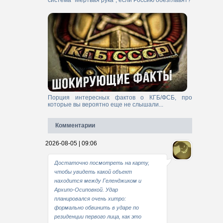
система "Мертвая рука", если Россию обезглавят?
Порция интересных фактов о КГБ/ФСБ, про
которые вы вероятно еще не слышали...
Комментарии
2026-08-05 | 09:06
Достаточно посмотреть на карту,
чтобы увидеть какой объект
находится между Геленджиком и
Архипо-Осиповкой. Удар
планировался очень хитро:
формально обвинить в ударе по
резиденции первого лица, как это