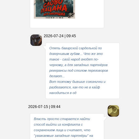
Какие мы стали совестливые..
2026-07-24 | 09:45
В свое время
Опять баварской сарделькой по
доверчивым губам... Что же это
такое - свой народ гнобят по-
черному, а для западных партнёров
реверансы под столом переговоров
делают...
Вот поэтому бывшие союзнички и
разбегаются, как-то не в кайф
находиться в од
2026-07-15 | 09:44
Власть просто старается найти
способ выйти из конфликта с
сохранением лица и считает, что
"уважаемые западные партнёры" на