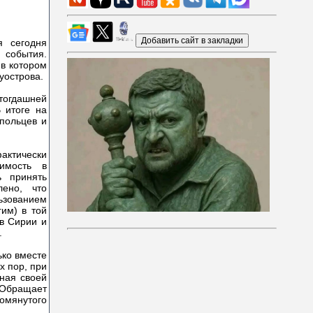
я сегодня
 события.
 в котором
уострова.
огдашней
 итоге на
польцев и
актически
имость в
ь принять
лено, что
льзованием
гим) в той
 в Сирии и
.
ько вместе
х пор, при
ная своей
 Обращает
омянутого