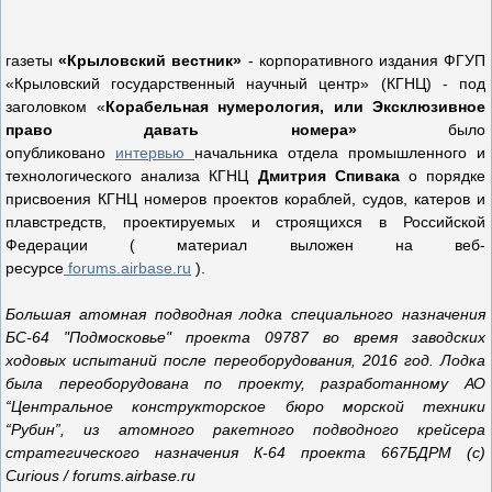
газеты
«Крыловский вестник»
- корпоративного издания ФГУП
«Крыловский государственный научный центр» (КГНЦ) - под
заголовком «
Корабельная нумерология, или Эксклюзивное
право давать номера»
было
опубликовано
интервью
начальника отдела промышленного и
технологического анализа КГНЦ
Дмитрия Спивака
о порядке
присвоения КГНЦ номеров проектов кораблей, судов, катеров и
плавстредств, проектируемых и строящихся в Российской
Федерации ( материал выложен на веб-
ресурсе
forums.airbase.ru
).
Большая атомная подводная лодка специального назначения
БС-64 "Подмосковье" проекта 09787 во время заводских
ходовых испытаний после переоборудования, 2016 год. Лодка
была переоборудована по проекту, разработанному АО
“Центральное конструкторское бюро морской техники
“Рубин”, из атомного ракетного подводного крейсера
стратегического назначения К-64 проекта 667БДРМ (с)
Curious / forums.airbase.ru