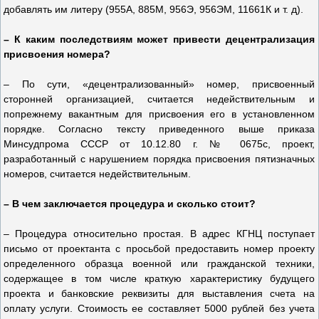
добавлять им литеру (955А, 885М, 956Э, 956ЭМ, 11661К и т. д).
– К каким последствиям может привести децентрализация
присвоения номера?
– По сути, «децентрализованный» номер, присвоенный
сторонней организацией, считается недействительным и
попрежнему вакантным для присвоения его в установленном
порядке. Согласно тексту приведенного выше приказа
Минсудпрома СССР от 10.12.80 г. № 0675с, проект,
разработанный с нарушением порядка присвоения пятизначных
номеров, считается недействительным.
– В чем заключается процедура и сколько стоит?
– Процедура относительно простая. В адрес КГНЦ поступает
письмо от проектанта с просьбой предоставить номер проекту
определенного образца военной или гражданской техники,
содержащее в том числе краткую характеристику будущего
проекта и банковские реквизиты для выставления счета на
оплату услуги. Стоимость ее составляет 5000 рублей без учета