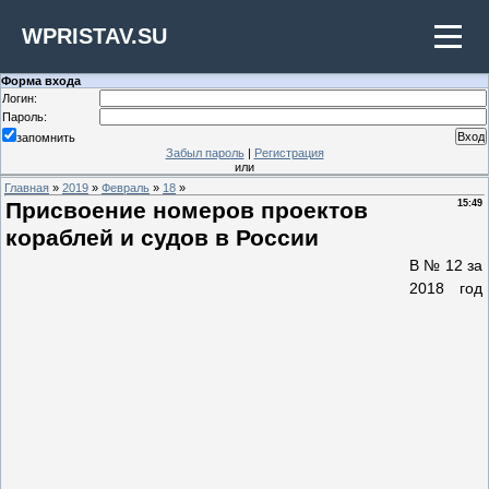
WPRISTAV.SU
Форма входа
Логин:
Пароль:
запомнить
Забыл пароль
|
Регистрация
или
Главная
»
2019
»
Февраль
»
18
»
Присвоение номеров проектов
15:49
кораблей и судов в России
В № 12 за
2018 год