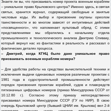
Знаете ли вы, что присваивать номер проекта военным кораблям
– уникальное право Крыловского центра? Именно здесь, в святая
святых, хранится журнал, содержащий свободные и занятые
числовые коды. Их выбор и присвоение окутаны ореолом
таинственности и во многом зависят от интуитивных действий
«посвященного», что напоминает культовый обряд. С этими
представлениями мы обратились к начальнику отдела
промышленного и технологического анализа Дмитрию Спиваку,
который вернул нас из фантастики в реальность и рассказал о
фактических деталях процесса.
– Дмитрий, когда КГНЦ было дано уникальное право
присваивать военным кораблям номера?
– Для удобства работы на средствах вычислительной техники и
исключения выдачи одинаковых номеров различным проектам с
1981 года в судостроительной промышленности действует
порядок присвоения проектам кораблей, судов и плавсредств
пятизначных цифровых номеров (приказ Минсудпрома СССР от
10.12.80 г.). Согласно этому приказу непосредственно
присваивал номера Минсудпром СССР (ГУ по НИР). В свою
очередь Крыловский центр (бывший ЦНИИ им. Крылова) вел 2‑й
экземпляр журнала учета номеров проектов, давал