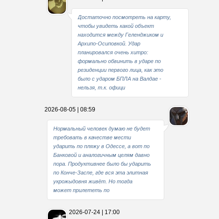
Достаточно посмотреть на карту,
чтобы увидеть какой объект
находится между Геленджиком и
Архипо-Осиповкой. Удар
планировался очень хитро:
формально обвинить в ударе по
резиденции первого лица, как это
было с ударом БПЛА на Валдае -
нельзя, т.к. офици
2026-08-05 | 08:59
Нормальный человек думаю не будет
требовать в качестве мести
ударить по пляжу в Одессе, а вот по
Банковой и аналогичным целям давно
пора. Продуктивнее было бы ударить
по Конче-Заспе, где вся эта элитная
укрожыдовня живёт. Но тогда
может прилететь по
2026-07-24 | 17:00