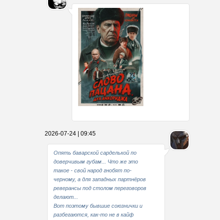
Какие мы стали совестливые..
2026-07-24 | 09:45
В свое время
Опять баварской сарделькой по
доверчивым губам... Что же это
такое - свой народ гнобят по-
черному, а для западных партнёров
реверансы под столом переговоров
делают...
Вот поэтому бывшие союзнички и
разбегаются, как-то не в кайф