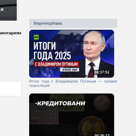
 и
Видеоподборка
ментариях
04:37:52
Итоги года с Владимиром Путиным — прямая
трансляция
00:26:23