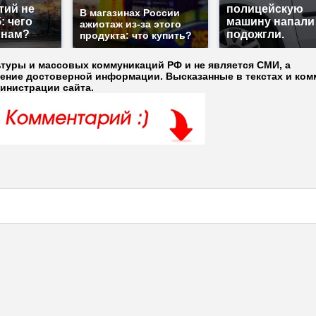
тий не
полицейскую
В магазинах России
: чего
машину напали
ажиотаж из-за этого
 нам?
подожгли.
продукта: что купить?
ьтуры и массовых коммуникаций РФ и не является СМИ, а
ление достоверной информации. Высказанные в текстах и ком
министрации сайта.