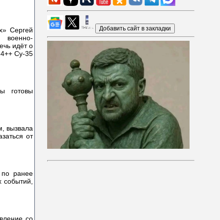
ех» Сергей
 военно-
ечь идёт о
 4++ Су-35
ы готовы
м, вызвала
заться от
 по ранее
х событий,
вление со