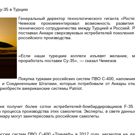
Генеральный директор технологического гиганта «Рост
Чемезов прокомментировал возможность развития
технического сотрудничества между Турцией и Россией. Р
поставках Анкаре сверхзвуковых истребителей поколения
российского производства.
«Если наши турецкие коллеги изъявят желание, м
проработать поставки Су-35», — сказал Чемезов.
Покупка турками российских систем ПВО С-400, напомни
 и Соединенными Штатами, которые потребовали от Анкары отка
риобрести американские системы Patriot.
е получит более сотни истребителей-бомбардировщиков F-35
 процесса производства этих самолетов. Эксперты, в свете данны
Анкару могут заинтересовать российские самолеты.
России систем ПВО С-400 «Триумф» в 2017 году, несмотря на да