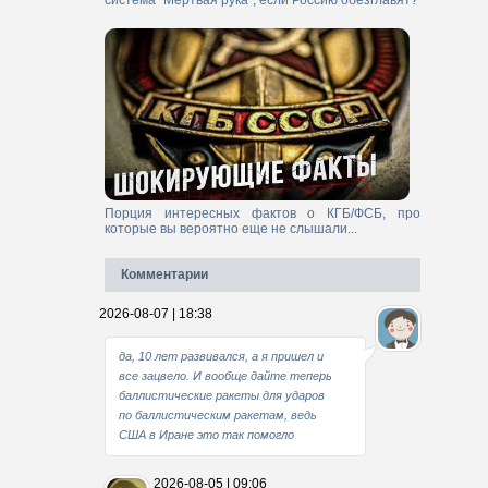
система "Мертвая рука", если Россию обезглавят?
Порция интересных фактов о КГБ/ФСБ, про
которые вы вероятно еще не слышали...
Комментарии
2026-08-07 | 18:38
да, 10 лет развивался, а я пришел и
все зацвело. И вообще дайте теперь
баллистические ракеты для ударов
по баллистическим ракетам, ведь
США в Иране это так помогло
2026-08-05 | 09:06