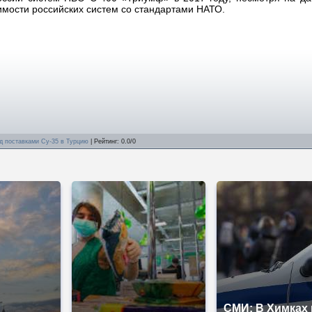
мости российских систем со стандартами НАТО.
ад поставками Су-35 в Турцию
|
Рейтинг
:
0.0
/
0
СМИ: В Химках 