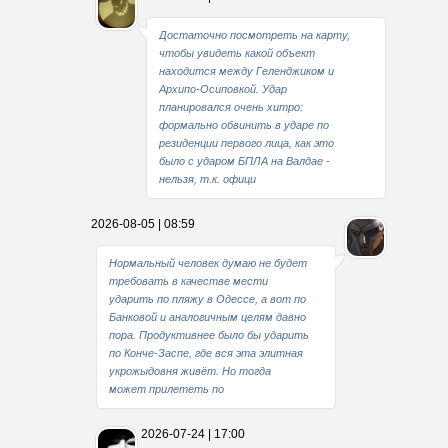
Достаточно посмотреть на карту,
чтобы увидеть какой объект
находится между Геленджиком и
Архипо-Осиповкой. Удар
планировался очень хитро:
формально обвинить в ударе по
резиденции первого лица, как это
было с ударом БПЛА на Валдае -
нельзя, т.к. офици
2026-08-05 | 08:59
Нормальный человек думаю не будет
требовать в качестве мести
ударить по пляжу в Одессе, а вот по
Банковой и аналогичным целям давно
пора. Продуктивнее было бы ударить
по Конче-Заспе, где вся эта элитная
укрожыдовня живёт. Но тогда
может прилететь по
2026-07-24 | 17:00