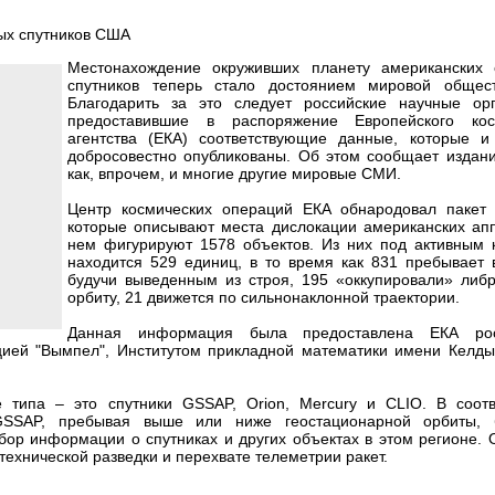
Местонахождение окруживших планету американских 
спутников теперь стало достоянием мировой общест
Благодарить за это следует российские научные орг
предоставившие в распоряжение Европейского кос
агентства (ЕКА) соответствующие данные, которые 
добросовестно опубликованы. Об этом сообщает издани
как, впрочем, и многие другие мировые СМИ.
Центр космических операций ЕКА обнародовал пакет 
которые описывают места дислокации американских апп
нем фигурируют 1578 объектов. Из них под активным 
находится 529 единиц, в то время как 831 пребывает 
будучи выведенным из строя, 195 «оккупировали» либ
орбиту, 21 движется по сильнонаклонной траектории.
Данная информация была предоставлена ЕКА рос
цией "Вымпел", Институтом прикладной математики имени Келд
 типа – это спутники GSSAP, Orion, Mercury и CLIO. В соотв
SSAP, пребывая выше или ниже геостационарной орбиты, 
бор информации о спутниках и других объектах в этом регионе.
ехнической разведки и перехвате телеметрии ракет.