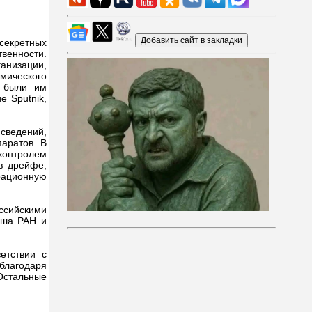
секретных
венности.
анизации,
мического
и были им
е Sputnik,
сведений,
аратов. В
контролем
в дрейфе,
рационную
сийскими
ыша РАН и
етствии с
благодаря
 Остальные