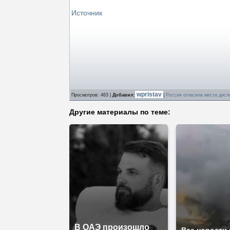
Источник
wpristav
Просмотров
: 463 |
Добавил
:
|
Россия огласила места дисл
Другие материалы по теме:
В ОАЭ произошло