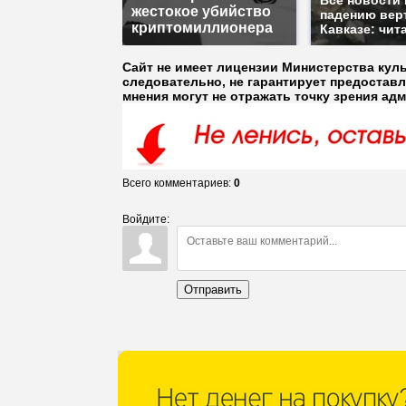
Все новости 
жестокое убийство
падению вер
криптомиллионера
Кавказе: чит
Сайт не имеет лицензии Министерства кул
следовательно, не гарантирует предостав
мнения могут не отражать точку зрения ад
Всего комментариев
:
0
Войдите:
Отправить