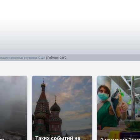
окации секретных спутников США
|
Рейтинг
:
0.0
/
0
Таких событий не