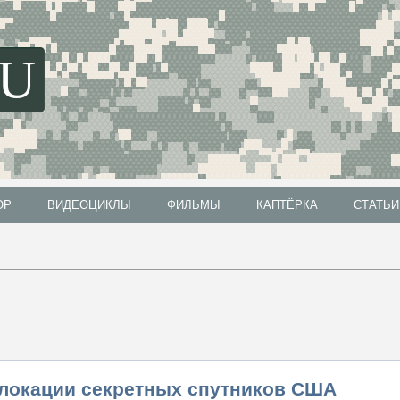
SU
ОР
ВИДЕОЦИКЛЫ
ФИЛЬМЫ
КАПТЁРКА
СТАТЬИ
ОР
ВИДЕОЦИКЛЫ
ФИЛЬМЫ
КАПТЁРКА
СТАТЬИ
слокации секретных спутников США