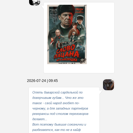
Какие мы стали совестливые..
2026-07-24 | 09:45
В свое время
Опять баварской сарделькой по
доверчивым губам... Что же это
такое - свой народ гнобят по-
черному, а для западных партнёров
реверансы под столом переговоров
делают...
Вот поэтому бывшие союзнички и
разбегаются, как-то не в кайф