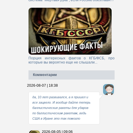
система "Мертвая рука", если Россию обезглавят?
Порция интересных фактов о КГБ/ФСБ, про
которые вы вероятно еще не слышали...
Комментарии
2026-08-07 | 18:38
да, 10 лет развивался, а я пришел и
все зацвело. И вообще дайте теперь
баллистические ракеты для ударов
по баллистическим ракетам, ведь
США в Иране это так помогло
2026-08-05 | 09:06