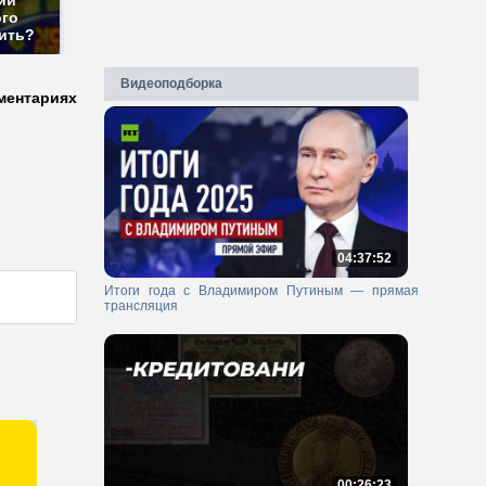
ии
ого
пить?
Видеоподборка
ментариях
04:37:52
Итоги года с Владимиром Путиным — прямая
трансляция
00:26:23