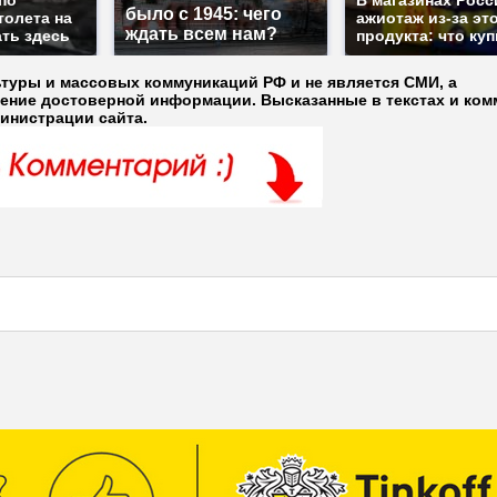
по
В магазинах Росс
было с 1945: чего
толета на
ажиотаж из-за эт
ждать всем нам?
ать здесь
продукта: что ку
ьтуры и массовых коммуникаций РФ и не является СМИ, а
ление достоверной информации. Высказанные в текстах и ком
министрации сайта.