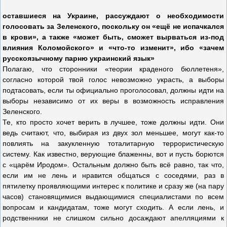
оставшиеся на Украине, рассуждают о необходимости
голосовать за Зеленского, поскольку он «ещё не испачкался
в крови», а также «может быть, сможет вырваться из-под
влияния Коломойского» и «что-то изменит», ибо «зачем
русскоязычному парню украинский язык»
Полагаю, что сторонники «теории краденого бюллетеня»,
согласно которой твой голос невозможно украсть, а выборы
подтасовать, если ты официально проголосовал, должны идти на
выборы независимо от их веры в возможность исправления
Зеленского.
Те, кто просто хочет верить в лучшее, тоже должны идти. Они
ведь считают, что, выбирая из двух зол меньшее, могут как-то
повлиять на закукленную тоталитарную террористическую
систему. Как известно, верующие блаженны, вот и пусть борются
с «царём Иродом». Остальным должно быть всё равно, так что,
если им не лень и нравится общаться с соседями, раз в
пятилетку проявляющими интерес к политике и сразу же (на пару
часов) становящимися выдающимися специалистами по всем
вопросам и кандидатам, тоже могут сходить. А если лень, и
родственники не слишком сильно досаждают апелляциями к