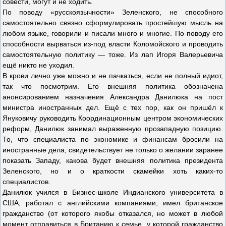
совести, могут и не ходить.
По поводу «русскоязычности» Зеленского, не способного
самостоятельно связно сформулировать простейшую мысль на
любом языке, говорили и писали много и многие. По поводу его
способности вырваться из-под власти Коломойского и проводить
самостоятельную политику — тоже. Из лап Игоря Валерьевича
ещё никто не уходил.
В крови лично уже можно и не пачкаться, если не полный идиот,
так что посмотрим. Его внешняя политика обозначена
анонсированием назначения Александра Данилюка на пост
министра иностранных дел. Ещё с тех пор, как он пришёл к
Януковичу руководить Координационным центром экономических
реформ, Данилюк занимал выраженную прозападную позицию.
То, что специалиста по экономике и финансам бросили на
иностранные дела, свидетельствует не только о желании заранее
показать Западу, какова будет внешняя политика президента
Зеленского, но и о краткости скамейки хоть каких-то
специалистов.
Данилюк учился в Бизнес-школе Индианского университета в
США, работал с английскими компаниями, имел британское
гражданство (от которого якобы отказался, но может в любой
момент отправиться в Британию к семье, у которой гражданство