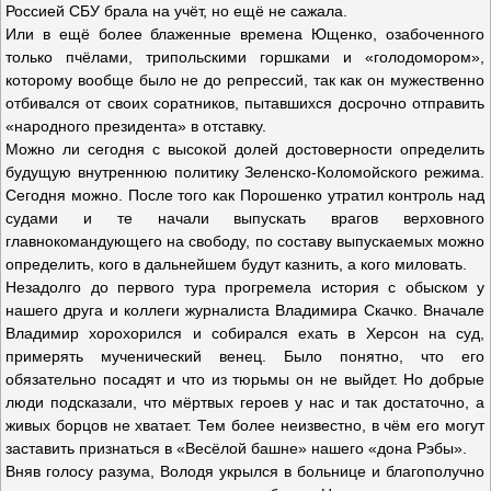
Россией СБУ брала на учёт, но ещё не сажала.
Или в ещё более блаженные времена Ющенко, озабоченного
только пчёлами, трипольскими горшками и «голодомором»,
которому вообще было не до репрессий, так как он мужественно
отбивался от своих соратников, пытавшихся досрочно отправить
«народного президента» в отставку.
Можно ли сегодня с высокой долей достоверности определить
будущую внутреннюю политику Зеленско-Коломойского режима.
Сегодня можно. После того как Порошенко утратил контроль над
судами и те начали выпускать врагов верховного
главнокомандующего на свободу, по составу выпускаемых можно
определить, кого в дальнейшем будут казнить, а кого миловать.
Незадолго до первого тура прогремела история с обыском у
нашего друга и коллеги журналиста Владимира Скачко. Вначале
Владимир хорохорился и собирался ехать в Херсон на суд,
примерять мученический венец. Было понятно, что его
обязательно посадят и что из тюрьмы он не выйдет. Но добрые
люди подсказали, что мёртвых героев у нас и так достаточно, а
живых борцов не хватает. Тем более неизвестно, в чём его могут
заставить признаться в «Весёлой башне» нашего «дона Рэбы».
Вняв голосу разума, Володя укрылся в больнице и благополучно