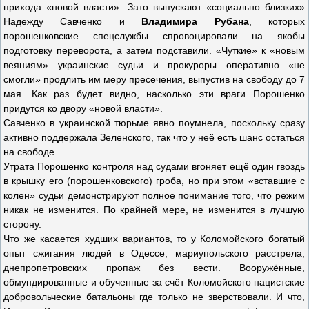
прихода «новой власти». Зато выпускают «социально близких»
Надежду Савченко и
Владимира Рубана
, которых
порошенковские спецслужбы спровоцировали на якобы
подготовку переворота, а затем подставили. «Чуткие» к «новым
веяниям» украинские судьи и прокуроры оперативно «не
смогли» продлить им меру пресечения, выпустив на свободу до 7
мая. Как раз будет видно, насколько эти враги Порошенко
придутся ко двору «новой власти».
Савченко в украинской тюрьме явно поумнела, поскольку сразу
активно поддержала Зеленского, так что у неё есть шанс остаться
на свободе.
Утрата Порошенко контроля над судами вгоняет ещё один гвоздь
в крышку его (порошенковского) гроба, но при этом «вставшие с
колен» судьи демонстрируют полное понимание того, что режим
никак не изменится. По крайней мере, не изменится в лучшую
сторону.
Что же касается худших вариантов, то у Коломойского богатый
опыт сжигания людей в Одессе, мариупольского расстрела,
днепропетровских пропаж без вести. Вооружённые,
обмундированные и обученные за счёт Коломойского нацистские
добровольческие батальоны где только не зверствовали. И что,