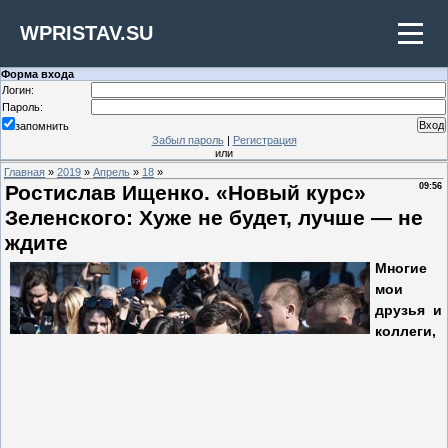
WPRISTAV.SU
Форма входа
Логин:
Пароль:
запомнить
Забыл пароль
|
Регистрация
или
Главная
»
2019
»
Апрель
»
18
»
Ростислав Ищенко. «Новый курс»
09:56
Зеленского: Хуже не будет, лучше — не
ждите
Многие
мои
друзья и
коллеги,