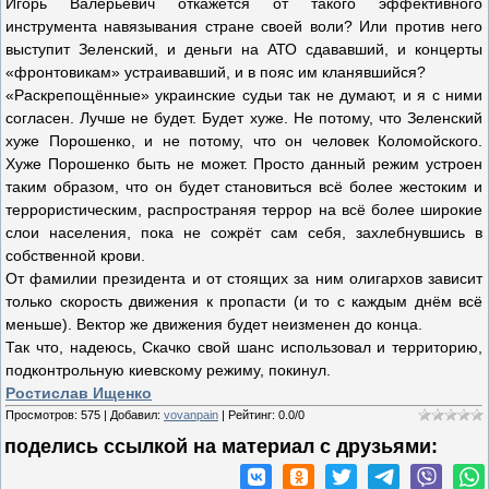
Игорь Валерьевич откажется от такого эффективного
инструмента навязывания стране своей воли? Или против него
выступит Зеленский, и деньги на АТО сдававший, и концерты
«фронтовикам» устраивавший, и в пояс им кланявшийся?
«Раскрепощённые» украинские судьи так не думают, и я с ними
согласен. Лучше не будет. Будет хуже. Не потому, что Зеленский
хуже Порошенко, и не потому, что он человек Коломойского.
Хуже Порошенко быть не может. Просто данный режим устроен
таким образом, что он будет становиться всё более жестоким и
террористическим, распространяя террор на всё более широкие
слои населения, пока не сожрёт сам себя, захлебнувшись в
собственной крови.
От фамилии президента и от стоящих за ним олигархов зависит
только скорость движения к пропасти (и то с каждым днём всё
меньше). Вектор же движения будет неизменен до конца.
Так что, надеюсь, Скачко свой шанс использовал и территорию,
подконтрольную киевскому режиму, покинул.
Ростислав Ищенко
Просмотров
:
575
|
Добавил
:
vovanpain
|
Рейтинг
:
0.0
/
0
поделись ссылкой на материал c друзьями: