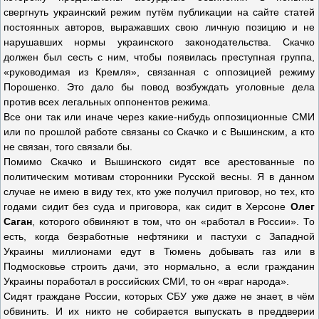
свергнуть украинский режим путём публикации на сайте статей
постоянных авторов, выражавших свою личную позицию и не
нарушавших нормы украинского законодательства. Скачко
должен был сесть с ним, чтобы появилась преступная группа,
«руководимая из Кремля», связанная с оппозицией режиму
Порошенко. Это дало бы повод возбуждать уголовные дела
против всех легальных оппонентов режима.
Все они так или иначе через какие-нибудь оппозиционные СМИ
или по прошлой работе связаны со Скачко и с Вышинским, а кто
не связан, того связали бы.
Помимо Скачко и Вышинского сидят все арестованные по
политическим мотивам сторонники Русской весны. Я в данном
случае не имею в виду тех, кто уже получил приговор, но тех, кто
годами сидит без суда и приговора, как сидит в Херсоне
Олег
Саган
, которого обвиняют в том, что он «работал в России». То
есть, когда безработные нефтяники и пастухи с Западной
Украины миллионами едут в Тюмень добывать газ или в
Подмосковье строить дачи, это нормально, а если гражданин
Украины поработал в российских СМИ, то он «враг народа».
Сидят граждане России, которых СБУ уже даже не знает, в чём
обвинить. И их никто не собирается выпускать в преддверии