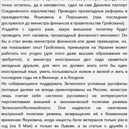
точно осталось, да и неизвестно, сдал ли сам Данилюк паспорт
Соединённого королевства). Проводил прозападные реформы в
президентства Януковича и Порошенко (при последнем
дослужился до министра финансов в правительстве Гройсмана).
Угадайте с одного раза, какую внешнюю политику будет
проводить этот насквозь прозападный финансист-экономист. Он
бы и стал вновь министром финансов или даже премьером, но,
как показывает опыт Гройсмана, премьером на Украине может
работать кто угодно (для этого даже высшее образование не
требуется), а министру иностранных дел надо нравиться
западным друзьям, для чего он должен знать хотя бы один
иностранный язык, уметь пользоваться ножом и вилкой и жить в
последние годы не в Виннице, а в Лондоне.
Но собирающиеся поддержать Зеленского условные русофилы
(которые далеко не всегда ориентированы на Россию, зачастую
лишь считая себя «истинно русскими») не интересуются
перспективами внешней и экономической политики режима
Зеленского/Коломойского. Они надеются на смягчение
внутренней политики режима, возвращение её к блаженным
временам Януковича, когда нацисты били ветеранов только раз в
год (на 9 Мая) и только во Львове, а за статью о дружбе с