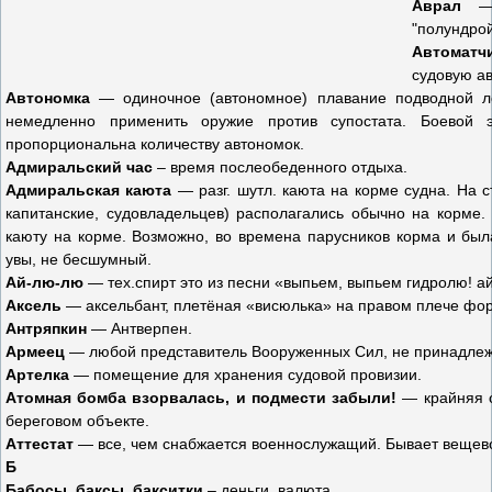
Аврал
— 
"полундрой
Автоматч
судовую ав
Автономка
— одиночное (автономное) плавание подводной ло
немедленно применить оружие против супостата. Боевой 
пропорциональна количеству автономок.
Адмиральский час
– время послеобеденного отдыха.
Адмиральская каюта
— разг. шутл. каюта на корме судна. На 
капитанские, судовладельцев) располагались обычно на корме
каюту на корме. Возможно, во времена парусников корма и был
увы, не бесшумный.
Ай-лю-лю
— тех.спирт это из песни «выпьем, выпьем гидролю! 
Аксель
— аксельбант, плетёная «висюлька» на правом плече фор
Антряпкин
— Антверпен.
Армеец
— любой представитель Вооруженных Сил, не принадлеж
Артелка
— помещение для хранения судовой провизии.
Атомная бомба взорвалась, и подмести забыли!
— крайняя с
береговом объекте.
Аттестат
— все, чем снабжается военнослужащий. Бывает вещево
Б
Бабосы, баксы, бакситки
– деньги, валюта.