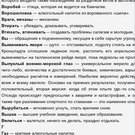
которого входило также наблюдение за разделкой китов и вытопкой
Воробей
— птица, которая не водится на Камчатке.
Ворошиловка
— алкогольный напиток из ворованного «шила».
Враги, механы
— механики.
Втирать
– убеждать, доказывать, уговаривать.
Втюхать, втюхивать
– создавать проблемы салагам и молодым, 
Вы
— обращение к подчиненному, несущее в себе скрытую угрозу
Вымачивать якоря
— шутл. — отстаиваться, подолгу стоять на 
Кронштадта сплошное ледяное поле, растопить его апрельско
вымачивать» на таллиннском рейде якоря, пока ледоколы не прол
Выпуклый военно-морской глаз
— универсальное мерило для
чего–либо, количества и достаточности боевых, химических, взрыв
необходимых расчётов и измерений. Наиболее вероятно действ
всем и всему хватило. Основан на прежних результатах, получе
положительный, вторая версия: когда об этом опыте где–то с
Отсюда происходят предпосылки к авариям и катастрофам, и о
также при разливании спиртного по стаканам — это наименее опа
Вырубиться
– мгновенно уснуть, спать крепким сном.
Вышка
— высшее учебное заведение, высшее образование.
Вялиться
– валяться, ничего не делать, праздно отдыхать.
Г
Газ
— крепкие алкогольные напитки.