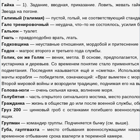
Гайка
— 1). Задание, вводная, приказание. Ловить, жевать гай
Звезда на погоне.
Галимый (галимая)
— пустой, голый, не соответствующий станда
Галс тренировочный
— неудача, что–то не состоялось, усилия 
Гальюн
– туалет.
Гнать
– правдоподобно врать, лгать.
Годковщина
— неуставные отношения, мордобой и притеснение
Годок
– матрос второго и третьего года службы.
Голик, он же Голяк
— веник, метла. В основе, предполагается, 
кустарника и деревьев. Со временем понятие стало применяться
подметания. Последняя называется ещё и «сметка». Использов
мачты корабля — победителя, означающий: «Враг выметен с моря
Второй мировой войны и возродили традицию, поднимая его на в
Голова-ноги
— очень сильная качка, волнение моря.
Голубятня
– часть открытого сигнального мостика, место распол
Гражданка
— жизнь в обществе до или после военной службы, об
Груз 200
— цинковый гроб с останками погибшего военнослу
ящик.
Групман
— командир группы. Подчиняется бычку (см. выше).
Губа, гауптвахта
– место отбывания военнослужащими наказ
временное отбывание срока взаперти в тюремной камере.