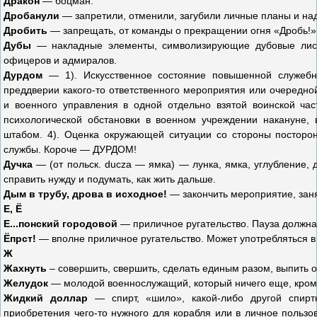
Дракон
— боцман.
Дробанули
— запретили, отменили, загубили личные планы и на
Дробить
— запрещать, от команды о прекращении огня «Дробь!»
Дубы
— накладные элементы, символизирующие дубовые лист
офицеров и адмиралов.
Дурдом
— 1). Искусственное состояние повышенной служебн
преддверии какого-то ответственного мероприятия или очередно
и военного управления в одной отдельно взятой воинской час
психологической обстановки в военном учреждении накануне,
штабом. 4). Оценка окружающей ситуации со стороны посторон
службы. Короче — ДУРДОМ!
Дучка
— (от польск. ducza — ямка) — лунка, ямка, углубление, 
справить нужду и подумать, как жить дальше.
Дым в трубу, дрова в исходное!
— закончить мероприятие, заня
Е, Ё
Е...понский городовой
— приличное ругательство. Пауза должна
Ёпрст!
— вполне приличное ругательство. Может употребляться в
Ж
Жахнуть
– совершить, свершить, сделать единым разом, выпить о
Желудок
— молодой военнослужащий, который ничего еще, кроме
Жидкий доллар
— спирт, «шило», какой-либо другой спир
приобретения чего-то нужного для корабля или в личное пользо