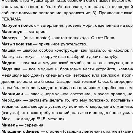
мюзикле «Три мушкетёра», Марлезонский балет имеет несколько 
часть марлезонского балета!» означает, что начался очередно
событие получило повторение, продолжение; 3). Проявление како
РЕКЛАМА
Марусин поясок
– ватерлиния, уровень моря, отмеченный на кор
Маслопуп
— моторист.
Мастер
— (англ. master) капитан теплохода. Он же Папа.
Мать твою так
— приличное ругательство.
Машка
— швабра особой конструкции, как правило, из каболок п
Машку за ляжку» — вооружиться шваброй и драить палубу.
Медик
— начальник медицинской службы, он же док, эскулап, кон
Медяшка
— все медные и бронзовые части устройств, клапан
медяшку надо драить специальной ветошью или войлоком, проп
доводя до золотого блеска. Загадочный темный блеск благородн
а тем более зелень медного окисла на приличном корабле совсем
Меридиан
— здесь; нормальное состояние, в русле правил, но
Меридиан — заставить делать то, что ему положено, поставить 
термина, означающего установку истинного меридиана с минима
(запуска), что тоже требует знаний, навыков и определённых усил
Мех
— командир БЧ-5, механик.
Мидель
— середина.
Младший офицер
— старлей (старший лейтенант), каплей (капит