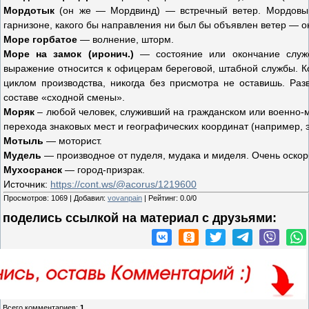
Мордотык
(он же — Мордвинд) — встречный ветер. Мордовый
гарнизоне, какого бы направления ни был бы объявлен ветер — он
Море горбатое
— волнение, шторм.
Море на замок (иронич.)
— состояние или окончание служе
выражение относится к офицерам береговой, штабной службы. К
циклом производства, никогда без присмотра не оставишь. Раз
составе «сходной смены».
Моряк
– любой человек, служивший на гражданском или военно-
перехода знаковых мест и географических координат (например, э
Мотыль
— моторист.
Мудель
— производное от пуделя, мудака и миделя. Очень оскор
Мухосранск
— город-призрак.
Источник:
https://cont.ws/@acorus/1219600
Просмотров
:
1069
|
Добавил
:
vovanpain
|
Рейтинг
:
0.0
/
0
поделись ссылкой на материал c друзьями:
Всего комментариев
:
1