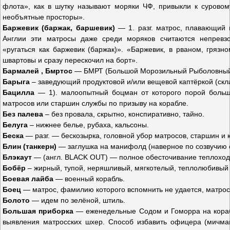
флота», как в шутку называют моряки ЧФ, привыкли к сурово
необъятные просторы».
Баржевик (баржак, баршевик)
— 1. разг. матрос, плавающий н
Англии эти матросы даже среди моряков считаются непревз
«ругаться как баржевик (баржак)». «Баржевик, в рваном, гряз
швартовы и сразу перескочил на борт».
Бармалей , Бмртос
— БМРТ (Большой Морозильный Рыболовный
Барыга
– заведующий продуктовой и/или вещевой каптёркой (скл
Бацилла
— 1). малоопытный боцман от которого порой больш
матросов или старшин службы по призыву на корабле.
Без палева
– без провала, скрытно, конспиративно, тайно.
Белуга
– нижнее белье, рубаха, кальсоны.
Беска
— разг. — бескозырка, головной убор матросов, старшин и 
Блин (танкерн)
— заглушка на манифолд (наверное по созвучию с а
Блэкаут
— (англ. BLACK OUT) — полное обесточивание теплоход
Бобёр
– жирный, тупой, неряшливый, мягкотелый, теплолюбивый
Боевая лайба
— военный корабль.
Боец
— матрос, фамилию которого вспомнить не удается, матрос 
Болото
— идем по зелёной, штиль.
Большая приборка
— еженедельные Содом и Гоморра на корабл
выявления матросских шхер. Способ избавить офицера (мичман