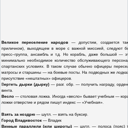
Великое переселение народов
— допустим, создается так
приличном), выходящем в море с важной миссией, следуют бо
пресс–группа, ансамбль и т.д. Но корабль, даже большой — э
минимально необходимое количество обслуживающего персонала
спартанских условиях. В таком случае обычно офицеры пересе
матросы и старшины — на боевые посты. На подводных же лодка
присутствие «нештатных» офицеров.
В
ертеть дырки (дырку)
— разг. обр. — получить награду, орде
винта.
Весло
— столовая ложка. Иногда «весло» бывает учебным — кор
ложки отверстие и рядом пишут индекс — «Учебная».
Взять за ноздрю
— шутл. — взять на буксир.
Город Владивосток
— Владик
Винные параллели (или широты)
— шутл. — полоса (пояс) 