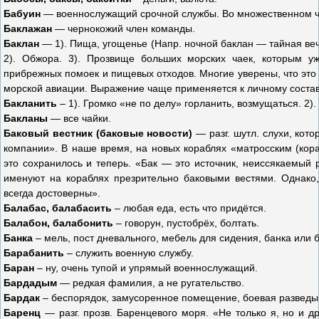
Бабуин
— военнослужащий срочной службы. Во множественном ч
Баклажан
— чернокожий член команды.
Баклан
— 1). Пища, угощенье (Напр. ночной баклан — тайная вече
2). Обжора. 3). Прозвище больших морских чаек, которым уж
прибрежных помоек и пищевых отходов. Многие уверены, что это
морской авиации. Выражение чаще применяется к личному состав
Бакланить
– 1). Громко «не по делу» горланить, возмущаться. 2)
Бакланы
— все чайки.
Баковый вестник (баковые новости)
— разг. шутл. слухи, кот
компании». В наше время, на новых кораблях «матросским (кор
это сохранилось и теперь. «Бак — это источник, неиссякаемый 
именуют на кораблях презрительно баковыми вестями. Однако
всегда достоверны».
Балабас, балабасить
– любая еда, есть что придётся.
Балабон, балабонить
– говорун, пустобрёх, болтать.
Банка
– мель, пост дневального, мебель для сидения, банка или б
Барабанить
– служить военную службу.
Баран
– ну, очень тупой и упрямый военнослужащий.
Бардадым
— редкая фамилия, а не ругательство.
Бардак
– беспорядок, замусоренное помещение, боевая разведы
Баренц
— разг. прозв. Баренцевого моря. «Не только я, но и д