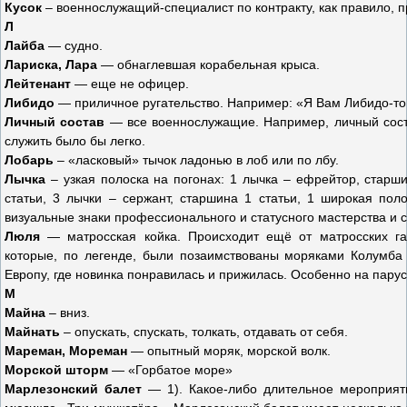
Кусок
– военнослужащий-специалист по контракту, как правило, 
Л
Лайба
— судно.
Лариска, Лара
— обнаглевшая корабельная крыса.
Лейтенант
— еще не офицер.
Либидо
— приличное ругательство. Например: «Я Вам Либидо-т
Личный состав
— все военнослужащие. Например, личный соста
служить было бы легко.
Лобарь
– «ласковый» тычок ладонью в лоб или по лбу.
Лычка
– узкая полоска на погонах: 1 лычка – ефрейтор, стар
статьи, 3 лычки – сержант, старшина 1 статьи, 1 широкая пол
визуальные знаки профессионального и статусного мастерства и 
Люля
— матросская койка. Происходит ещё от матросских га
которые, по легенде, были позаимствованы моряками Колумба 
Европу, где новинка понравилась и прижилась. Особенно на пару
М
Майна
– вниз.
Майнать
– опускать, спускать, толкать, отдавать от себя.
Мареман, Мореман
— опытный моряк, морской волк.
Морской шторм
— «Горбатое море»
Марлезонский балет
— 1). Какое-либо длительное мероприяти