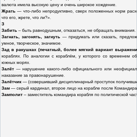
валюта имела высокую цену и очень широкое хождение.
Жрать
— что-либо непродуктивно, сверх положенных норм расх
что его, жрете, что ли?».
З
Забить
– быть равнодушным, отказаться, не обращать внимания.
Загнать, загонять, загнуть
— придумать или сказать, предложи
умное, творческое, значимое.
Зад в ракушках (печатный, более мягкий вариант выражени
кораблях. По аналогии с кораблём, у которого со временем о
южных морях.
Залёт
— нарушение какого-либо официального или неофициаль
наказание за правонарушение.
Залётчик
— (совершивший дисциплинарный проступок получивши
Зам
— серый кардинал, второе лицо на корабле после Командира
Замполит
– заместитель командира корабля по политической час