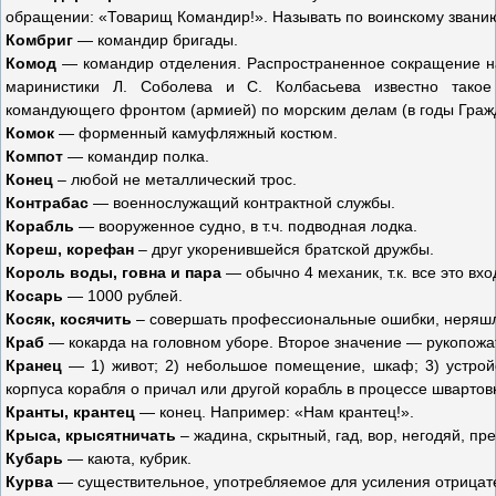
обращении: «Товарищ Командир!». Называть по воинскому зван
Комбриг
— командир бригады.
Комод
— командир отделения. Распространенное сокращение наз
маринистики Л. Соболева и С. Колбасьева известно тако
командующего фронтом (армией) по морским делам (в годы Граж
Комок
— форменный камуфляжный костюм.
Компот
— командир полка.
Конец
– любой не металлический трос.
Контрабас
— военнослужащий контрактной службы.
Корабль
— вооруженное судно, в т.ч. подводная лодка.
Кореш, корефан
– друг укоренившейся братской дружбы.
Король воды, говна и пара
— обычно 4 механик, т.к. все это вхо
Косарь
— 1000 рублей.
Косяк, косячить
– совершать профессиональные ошибки, неряшли
Краб
— кокарда на головном уборе. Второе значение — рукопожа
Кранец
— 1) живот; 2) небольшое помещение, шкаф; 3) устройс
корпуса корабля о причал или другой корабль в процессе швартов
Кранты, крантец
— конец. Например: «Нам крантец!».
Крыса, крысятничать
– жадина, скрытный, гад, вор, негодяй, пр
Кубарь
— каюта, кубрик.
Курва
— существительное, употребляемое для усиления отрицател