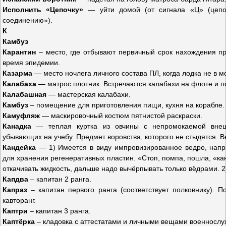
Исполнить «Цепочку»
— уйти домой (от сигнала «Ц» (цепоч
соединению»).
К
Камбуз
Каpантин
– место, где отбывают первичный срок нахождения пр
время эпидемии.
Казарма
— место ночлега личного состава ПЛ, когда лодка не в м
Калабаха
— матрос плотник. Встречаются калабахи на флоте и по 
Калабашная
— мастерская калабахи.
Камбуз
– помещение для приготовления пищи, кухня на корабле.
Камуфляж
— маскировочный костюм пятнистой раскраски.
Канадка
— теплая куртка из овчины с непромокаемой внеш
убывающих на учебу. Предмет воровства, которого не стыдятся. В
Кандейка
— 1) Имеется в виду импровизированное ведро, напри
для хранения регенеративных пластин. «Стоп, помпа, пошла, «кан
откачивать жидкость, дальше надо вычёрпывать только вёдрами.
Капдва
– капитан 2 ранга.
Капраз
– капитан первого ранга (соответствует полковнику). П
кавторанг.
Каптри
– капитан 3 ранга.
Каптёрка
– кладовка с аттестатами и личными вещами военносл