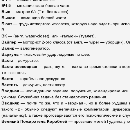
БЧ-5
— механическая боевая часть.
Бык
— матрос б/к (Т.е. без класса).
Бычок
— командир боевой части.
Бюст
— грудь четвертого человека, которую надо видеть при исп
В
ВК
— (англ. water-closet), или «гальюн» (туалет).
Вайпер
— моторист 2-ого класса (от англ. — wiper — уборщик). 
Валик
— валогенератор.
Варкуль
– «ласковый» удар ладонью по шее.
Вахта
– дежурство.
Вахта всенощная
— разг., шутл. — вахта во время стоянки в пор
т.е. всю ночь.
Вахта
— корабельное дежурство.
Вахтить
– дежурить, нести вахту.
Вводная
— неожиданное задание, поручение, командировка или д
умному. Служебная задача без стандартного решения.
Вводняк
— почти то же, что и «вводная», но в более худшем 
такого «В» обычно следуют непечатные комментарии, душера
(начальнику), а также проговариваются его психологические и сл
Великий Пожиратель Кораблей
— прозвище мелей Гудвина у юг