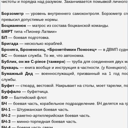
чистоты и порядка над разумом. Заканчивается помывкой личного 
Борзометр
— уровень внутреннего самоконтроля. Борзометр сг
превысил допустимые нормы.
Боцманенок
— матрос из состава боцманской команды.
БМРТ
типа «Пионер Латвии»
БП
— боевая подготовка.
Бригада
— несколько кораблей.
Броняга, Броненосец, «Бронетёмкин Поносец»
— в ДВМП судно
БС
— боевая служба. То же, что автономка.
Бублик, он же C-piece (танкерн
) — труба для соединения двух 
Букварь
— книга вообще и инструкция в частности. (у Конецкого).
Бумажный Дед
— военнослужащий, призванный на 1 год пос
службы.
Буфет
— стюард, вестовой. Накрывает на столы, моет тарелки, по
Буффало
— буфетчица.
БФ
— Балтийский флот.
БЧ
— боевая часть, корабельное подразделение. БЧ делятся на г
БЧ-1
— Штурманская боевая часть.
БЧ-2
— ракетно-артиллерийская боевая часть.
БЧ-3
— минно-торпедная боевая часть.
БЧ-4
— боевая часть связи.