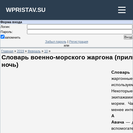
WPRISTAV.SU
Форма входа
Логин:
Пароль:
запомнить
Забыл пароль
|
Регистрация
или
Главная
»
2019
»
Февраль
»
10
»
Словарь военно-морского жаргона (прили
ночь)
Словарь
жаргонн
используе
Некоторые
экипажам
морем. Ча
менее инт
А
Авача
— д
вспомогат