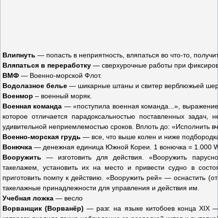
Влипнуть
— попасть в неприятность, вляпаться во что-то, получит
Вляпаться в переработку
— сверхурочные работы при фиксиро
ВМФ
— Военно-морской Флот.
Водолазное белье
— шикарные штаны и свитер верблюжьей шер
Военмор
– военный моряк.
Военная команда
— «поступила военная команда...», выражение 
которое отличается парадоксальностью поставленных задач, 
удивительной неприемлемостью сроков. Вплоть до: «Исполнить вче
Военно-морская грудь
— все, что выше колен и ниже подбородк
Вонючка
— денежная единица Южной Кореи. 1 вонючка = 1.000 
Вооружить
— изготовить для действия. «Вооружить парусн
такелажем, установить их на место и привести судно в сост
приготовить помпу к действию. «Вооружить рей» — оснастить (о
такелажные принадлежности для управления и действия им.
Учебная ложка
— весло
Ворванщик (Ворванёр)
— разг. на языке китобоев конца XIX —