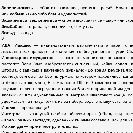
Запеленговать
— обратить внимание, принять в расчёт. Начать д
или добычи каких-либо благ и удовольствий.
Зашаpиться, зашхериться
– спрятаться, зайти за «шар» или скр
Зимбабве
— страна, где все лучше, чем у нас.
Зольд
— солдат.
И
ИДА, Идашка
— индивидуальный дыхательный аппарат с в
акваланга, как правило, не «набиты», т.е. без давления внутри. С
Инвентарное имущество
— вечные, по мнению «вещевиков», пре
пистолет Вери (имя изобретателя) сигнальный, койка, сапоги 
шторма, с записью в вахтенном журнале: «Во время ремонта яко
баллов), был смыт за борт штурман, на котором находились: кана
и бинокль в кармане, 6 комплектов ПШ и 9 комплектов водола
штурман спасен посредством подачи 6 коек с приданной им доп
яловых (23 шт.) и укрепленных 30 метрами швартового конца. В
удержаться на плаву. Койки, из-за набора воды в плавучесть, зато
Индюк
— проверяющий.
Интеграл
— изогнутый особым образом крюк (абгалдырь), пре
«шхер» разных закладок, сделанных личным составом, или для из
Йо хай ды
— приличное ругательство.
Испанский воротник
— надетая на голову матроса-барда гитара