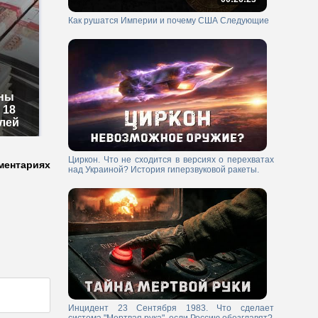
Как рушатся Империи и почему США Следующие
зны
 18
лей
Циркон. Что не сходится в версиях о перехватах
ментариях
над Украиной? История гиперзвуковой ракеты.
Инцидент 23 Сентября 1983. Что сделает