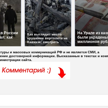
 в России
На Урале из ка
Как выглядит место
ал: как
были украдены
крушение вертолета на
миллионов руб
Кавказе: смотреть
ьтуры и массовых коммуникаций РФ и не является СМИ, а
ление достоверной информации. Высказанные в текстах и ком
министрации сайта.