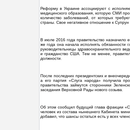
Реформу в Украине ассоциируют с исполня
медицинского образования, которую СМИ проз
количество заболеваний, от которых требую
страны. Свое негативное отношение к Супрун
В июле 2016 года правительство назначило е
же года она начала исполнять обязанности г
руководительницы здравоохранительного вед
и гражданство США. Тем не менее, правите
должности.
После последних президентских и внеочеред
а его партия «Слуга народа» получила пр
правительства займутся сторонники Зеленског
заседания Верховной Рады нового созыва.
Об этом сообщил будущий глава фракции «Сл
человек из состава нынешнего Кабинета минис
добавил, что шансы остаться есть у всех чле