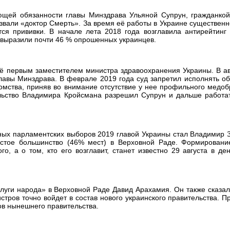
ющей обязанности главы Минздрава Ульяной Супрун, гражданко
вали «доктор Смерть». За время её работы в Украине существен
тся прививки. В начале лета 2018 года возглавила антирейтинг
 выразили почти 46 % опрошенных украинцев.
ё первым заместителем министра здравоохранения Украины. В ав
лавы Минздрава. В феврале 2019 года суд запретил исполнять о
омства, приняв во внимание отсутствие у нее профильного медо
льство Владимира Кройсмана разрешил Супрун и дальше работат
ных парламентских выборов 2019 главой Украины стал Владимир 
остое большинство (46% мест) в Верховной Раде. Формировани
о, а о том, кто его возглавит, станет известно 29 августа в де
уги народа» в Верховной Раде Давид Арахамия. Он также сказал
тров точно войдет в состав нового украинского правительства. П
нов нынешнего правительства.