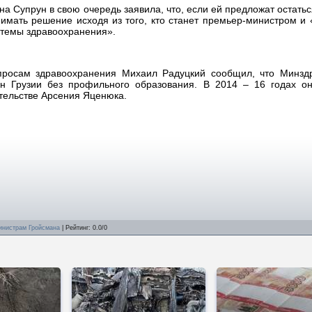
а Супрун в свою очередь заявила, что, если ей предложат остатьс
нимать решение исходя из того, кто станет премьер-министром и 
стемы здравоохранения».
опросам здравоохранения Михаил Радуцкий сообщил, что Минзд
ин Грузии без профильного образования. В 2014 – 16 годах о
тельстве Арсения Яценюка.
инистрам Гройсмана
|
Рейтинг
:
0.0
/
0