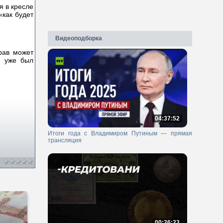
я в кресле
«как будет
Видеоподборка
рав может
н уже был
04:37:52
Итоги года с Владимиром Путиным — прямая
трансляция
00:26:23