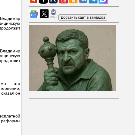
 Владимир
ицинскую
продолжит
 Владимир
ицинскую
продолжит
рма — это
терпение,
 сказал он
есплатной
х реформы