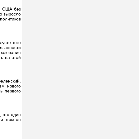
й США без
но выросло
 политиков
густе того
бязанности
бразования
ь на этой
Зеленский,
ем нового
нь первого
, что один
ри этом он