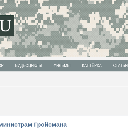
SU
ОР
ВИДЕОЦИКЛЫ
ФИЛЬМЫ
КАПТЁРКА
СТАТЬИ
ОР
ВИДЕОЦИКЛЫ
ФИЛЬМЫ
КАПТЁРКА
СТАТЬИ
 министрам Гройсмана