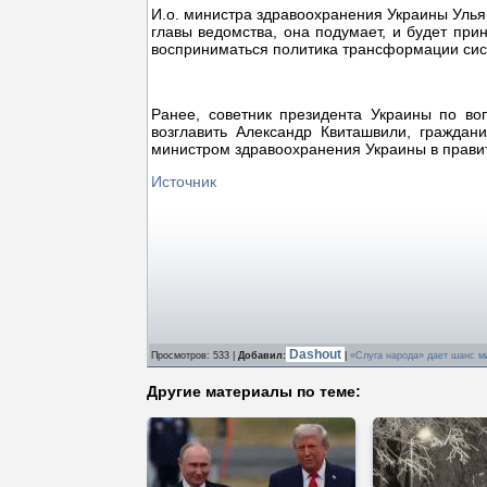
И.о. министра здравоохранения Украины Ульян
главы ведомства, она подумает, и будет при
восприниматься политика трансформации си
Ранее, советник президента Украины по в
возглавить Александр Квиташвили, граждан
министром здравоохранения Украины в прави
Источник
Dashout
Просмотров
: 533 |
Добавил
:
|
«Слуга народа» дает шанс м
Другие материалы по теме: