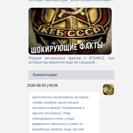
система "Мертвая рука", если Россию обезглавят?
Порция интересных фактов о КГБ/ФСБ, про
которые вы вероятно еще не слышали...
Комментарии
2026-08-05 | 09:06
Достаточно посмотреть на карту,
чтобы увидеть какой объект
находится между Геленджиком и
Архипо-Осиповкой. Удар
планировался очень хитро:
формально обвинить в ударе по
резиденции первого лица, как это