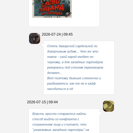
Какие мы стали совестливые..
2026-07-24 | 09:45
В свое время
Опять баварской сарделькой по
доверчивым губам... Что же это
такое - свой народ гнобят по-
черному, а для западных партнёров
реверансы под столом переговоров
делают...
Вот поэтому бывшие союзнички и
разбегаются, как-то не в кайф
находиться в од
2026-07-15 | 09:44
Власть просто старается найти
способ выйти из конфликта с
сохранением лица и считает, что
"уважаемые западные партнёры" на