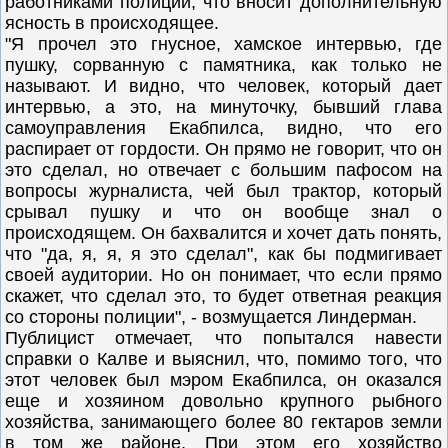
работниками полиции, что вносит дополнительную
ясность в происходящее.
"Я прочел это гнусное, хамское интервью, где
пушку, сорванную с памятника, как только не
называют. И видно, что человек, который дает
интервью, а это, на минуточку, бывший глава
самоуправления Екабпилса, видно, что его
распирает от гордости. Он прямо не говорит, что он
это сделал, но отвечает с большим пафосом на
вопросы журналиста, чей был трактор, который
срывал пушку и что он вообще знал о
происходящем. Он бахвалится и хочет дать понять,
что "да, я, я, я это сделал", как бы подмигивает
своей аудитории. Но он понимает, что если прямо
скажет, что сделал это, то будет ответная реакция
со стороны полиции", - возмущается Линдерман.
Публицист отмечает, что попытался навести
справки о Калве и выяснил, что, помимо того, что
этот человек был мэром Екабпилса, он оказался
еще и хозяином довольно крупного рыбного
хозяйства, занимающего более 80 гектаров земли
в том же районе. При этом его хозяйство