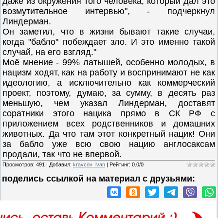
даже из окружения того человека, который дал это
возмутительное интервью", - подчеркнул
Линдерман.
Он заметил, что в жизни бывают такие случаи,
когда "бабло" побеждает зло. И это именно такой
случай, на его взгляд."
Моё мнение - 99% латышей, особенно молодых, в
нацизм ходят, как на работу и воспринимают не как
идеологию, а исключительно как коммерческий
проект, поэтому, думаю, за сумму, в десять раз
меньшую, чем указал Линдерман, доставят
соратники этого нацика прямо в СК РФ с
приложением всех родственников и домашних
животных. Да что там этот конкретный нацик! Они
за бабло уже всю свою нацию англосаксам
продали, так что не впервой.
Просмотров
:
491
|
Добавил
:
kravcov_ivan
|
Рейтинг
:
0.0
/
0
поделись ссылкой на материал c друзьями: