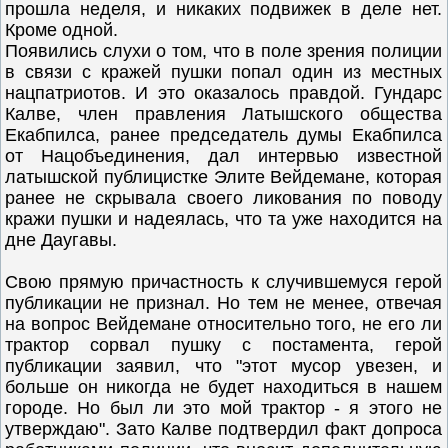
прошла неделя, и никаких подвижек в деле нет.
Кроме одной.
Появились слухи о том, что в поле зрения полиции
в связи с кражей пушки попал один из местных
нацпатриотов. И это оказалось правдой. Гундарс
Калве, член правления Латышского общества
Екабпилса, ранее председатель думы Екабпилса
от Нацобъединения, дал интервью известной
латышской публицистке Элите Вейдемане, которая
ранее не скрывала своего ликования по поводу
кражи пушки и надеялась, что та уже находится на
дне Даугавы.
Свою прямую причастность к случившемуся герой
публикации не признал. Но тем не менее, отвечая
на вопрос Вейдемане относительно того, не его ли
трактор сорвал пушку с постамента, герой
публикации заявил, что "этот мусор увезен, и
больше он никогда не будет находиться в нашем
городе. Но был ли это мой трактор - я этого не
утверждаю". Зато Калве подтвердил факт допроса