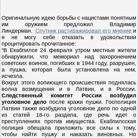
Оригинальную идею борьбы с нацистами понятным
им оружием предложил Владимир
Линдерман.
Спутник растиражировал его мнение
и
я не могу себе отказать в удовольствии
процитировать прочитанное:
"В Екабпилсе 24 февраля утром местные жители
обнаружили, что мемориал над захоронением
советских воинов, погибших в 1944 году, разрушен,
а пушка, которая была установлена на нем,
исчезла.
Вокруг этого вопиющего происшествия поднялась
волна возмущения и в Латвии, и в России.
Следственный комитет России возбудил
уголовное дело
после кражи пушки. Госполиция
Латвии также возбудила уголовное дело по одной
из статей 18-го раздела, где речь идет о
преступлениях против имущества. Екабпилсская
полиция обещала приложить все силы к тому,
чтобы найти пушку и наказать виновных. Но