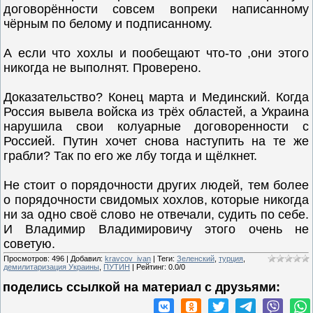
договорённости совсем вопреки написанному
чёрным по белому и подписанному.
А если что хохлы и пообещают что-то ,они этого
никогда не выполнят. Проверено.
Доказательство? Конец марта и Мединский. Когда
Россия вывела войска из трёх областей, а Украина
нарушила свои колуарные договоренности с
Россией. Путин хочет снова наступить на те же
грабли? Так по его же лбу тогда и щёлкнет.
Не стоит о порядочности других людей, тем более
о порядочности свидомых хохлов, которые никогда
ни за одно своё слово не отвечали, судить по себе.
И Владимир Владимировичу этого очень не
советую.
Просмотров
:
496
|
Добавил
:
kravcov_ivan
|
Теги
:
Зеленский
,
турция
,
демилитаризация Украины
,
ПУТИН
|
Рейтинг
:
0.0
/
0
поделись ссылкой на материал c друзьями: