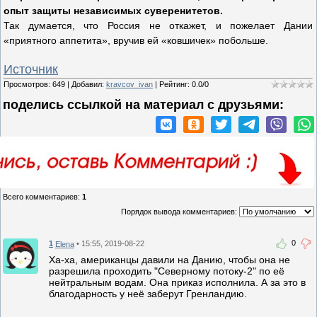
опыт защиты независимых суверенитетов.
Так думается, что Россия не откажет, и пожелает Дании
«приятного аппетита», вручив ей «ковшичек» побольше.
Источник
Просмотров
:
649
|
Добавил
:
kravcov_ivan
|
Рейтинг
:
0.0
/
0
поделись ссылкой на материал c друзьями:
Всего комментариев
:
1
Порядок вывода комментариев:
0
1
• 15:55, 2019-08-22
Elena
Ха-ха, американцы давили на Данию, чтобы она не
разрешила проходить "Северному потоку-2" по её
нейтральным водам. Она приказ исполнила. А за это в
благодарность у неё заберут Гренландию.