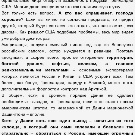
официальные лица отвергли возможность продажи Гренландии
США. Многие даже восприняли это как политическую шутку.
Вот только есть вопрос.
А кто вас спрашивает, господа
хорошие?
Если вы лично не согласны продавать, то придет
другой, который будет согласен его отдать, что называется, «за
даром». Как решают США подобные проблемы, весь мир видел
уже добрый десяток раз.
Американцы, получив смачный пинок под зад из Венесуэлы
российским сапогом, остро нуждается в реванше. Поэтому
«покупка», а скорее всего, простое отторжение
территории,
богатой ураном, нефтью, железом, а главное
редкоземельными металлами
– основными экспортерами
которых являются Россия и Китай, в США устроит всех. Тем
более, как бонус, Гренландия, наряду с Аляской, может стать
дополнительным форпостом контроля над Арктикой.
В общем, если в срочном порядке Дания не сделает
необходимых выводов, то Гренландия, если и не станет новым
американским штатом, то независимой от Дании марионеткой
Вашингтона – вполне.
Хотя, у Дании есть еще один выход – напиться из того
колодца, в который они сами «плевали и блевали» так
старательно - обратиться к России, имеющей огромный