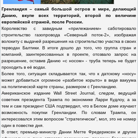
Гренландия – самый большой остров в мире, делающий
Данию, вкупе всех территорий, второй по величине
европейской страной, после России.
Королевство с завидным «прилежанием» саботировало
строительство газопровода «Северный поток-2», изображая
волокиту с выдачей разрешения на строительство участка в своих
терводах Балтики. В итоге дошло до того, что группа стран и
компаний, заинтересованных в проекте, отозвало запрос на
разрешение, оставив Данию «с носом» - труба теперь не будет
проходить в её водах.
Более того, ситуация складывается так, что к датскому «носу»
может добавиться огромное «разбитое корыто» в виде вакуума
на политической карте страны, размером с Гренландию.
Американское издание Wall Street Journal, следом, ведущий
советник президента Трампа по экономике Ларри Кудлоу, а за
тем и сам президент США подтвердил, что в Белом доме изучают
возможность покупки Гренландии. По словам Трампа, он
интересовался этим вопросом "стратегически", мол, это не номер
один в повестке дня.
В ответ, премьер-министр Дании Метте Фредериксен и другие