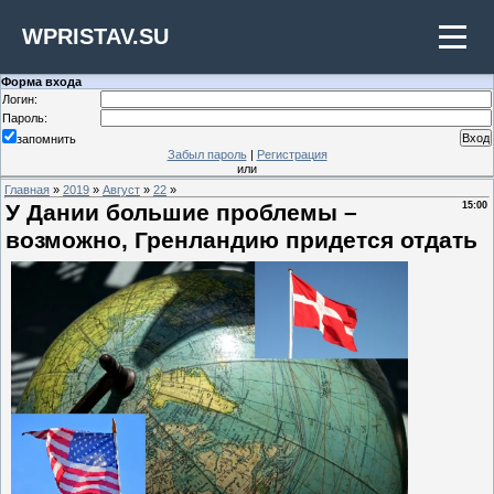
WPRISTAV.SU
Форма входа
Логин:
Пароль:
запомнить
Забыл пароль
|
Регистрация
или
Главная
»
2019
»
Август
»
22
»
У Дании большие проблемы –
15:00
возможно, Гренландию придется отдать