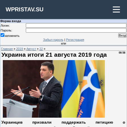
WPRISTAV.SU
Форма входа
Логин:
Пароль:
запомнить
Забыл пароль
|
Регистрация
или
Главная
»
2019
»
Август
»
22
»
Украина итоги 21 августа 2019 года
08:58
Украинцев призвали поддержать петицию о