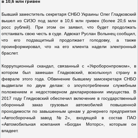
в 10,6 млн гривен
Бывший заместитель секретаря СНБО Украины Олег Гладковский
вышел из СИЗО под залог в 10,6 млн гривен (более 20,6 млн
росс рублей). При этом он заявил, что будет продолжать
отстаивать свою честь в суде. Адвокат Руслан Волынец сообщил,
что его подзащитный продолжает голодовку, а также
проинформировал, что на его клиента надели электронный
браслет.
Коррупционный скандал, связанный с «Укроборонпромом», в
котором был замешан Гладковский, всколыхнул страну в
феврале этого года. Обвинение бывшему замсекретаря СНБО
выдвигали по двум делам: о злоупотреблении служебным
положением и недостоверном декларировании имущества. В
2017 году Глядковский обеспечил включение в государственный
оборонный заказ грузовых автомобилей повышенной
проходимости по завышенным ценам у дочернего предприятия
«Автосборочный завод №2», входящей в состав ПАО
«Автомобильная компания «Богдан Моторс», которым он
владеет.