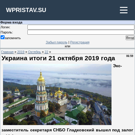
WPRISTAV.SU
Форма входа
Логин:
Пароль:
запомнить
Забыл пароль
|
Регистрация
или
Главная
»
2019
»
Октябрь
»
22
»
Украина итоги 21 октября 2019 года
06:59
Экс-
заместитель секретаря СНБО Гладковский вышел под залог