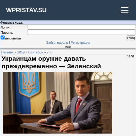
WPRISTAV.SU
Форма входа
Логин:
Пароль:
запомнить
Забыл пароль
|
Регистрация
или
Главная
»
2019
»
Сентябрь
»
7
»
Украинцам оружие давать
16:58
преждевременно — Зеленский