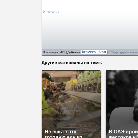
Источник
kravcov_ivan
Просмотров
: 425 |
Добавил
:
|
В Энергодаре предотв
Другие материалы по теме:
Не ешьте эту
В ОАЭ про
готовую еду из
жестокое у