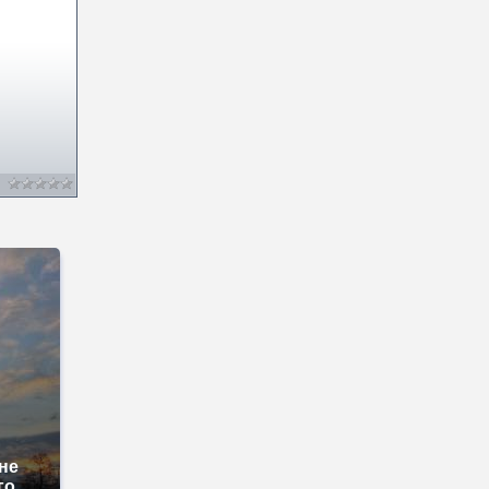
не
го