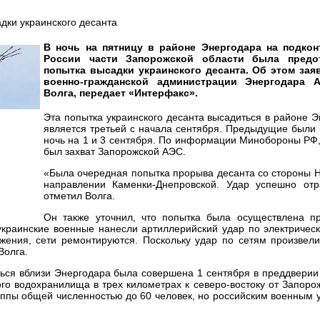
В ночь на пятницу в районе Энергодара на подко
России части Запорожской области была предо
попытка высадки украинского десанта. Об этом зая
военно-гражданской администрации Энергодара А
Волга, передает «Интерфакс».
Эта попытка украинского десанта высадиться в районе 
является третьей с начала сентября. Предыдущие были
ночь на 1 и 3 сентября. По информации Минобороны РФ
был захват Запорожской АЭС.
«Была очередная попытка прорыва десанта со стороны 
направлении Каменки-Днепровской. Удар успешно от
отметил Волга.
Он также уточнил, что попытка была осуществлена п
украинские военные нанесли артиллерийский удар по электричес
жения, сети ремонтируются. Поскольку удар по сетям произвели
Волга.
ться вблизи Энергодара была совершена 1 сентября в преддвери
го водохранилища в трех километрах к северо-востоку от Запор
ппы общей численностью до 60 человек, но российским военным 