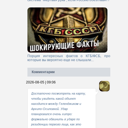
система "Мертвая рука", если Россию обезглавят?
Порция интересных фактов о КГБ/ФСБ, про
которые вы вероятно еще не слышали...
Комментарии
2026-08-05 | 09:06
Достаточно посмотреть на карту,
чтобы увидеть какой объект
находится между Геленджиком и
Архипо-Осиповкой. Удар
планировался очень хитро:
формально обвинить в ударе по
резиденции первого лица, как это