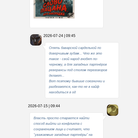
Какие мы стали совестливые..
2026-07-24 | 09:45
В свое время
Опять баварской сарделькой по
доверчивым губам... Что же это
такое - свой народ гнобят по-
черному, а для западных партнёров
реверансы под столом переговоров
делают...
Вот поэтому бывшие союзнички и
разбегаются, как-то не в кайф
находиться в од
2026-07-15 | 09:44
Власть просто старается найти
способ выйти из конфликта с
сохранением лица и считает, что
"уважаемые западные партнёры" на