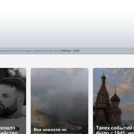
ращена попытка высадки украинского десанта
|
Рейтинг
:
0.0
/
0
изошло
Таких событий 
Все новости по
бийство
было с 1945: че