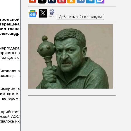
нтрольной
твращена
вил глава
лександр
Энергодара
 приняты в
, их целью
Никополя в
ражен», —
римерно в
ким сетям.
 вечером,
и прибытия
ожской АЭС
удалось их