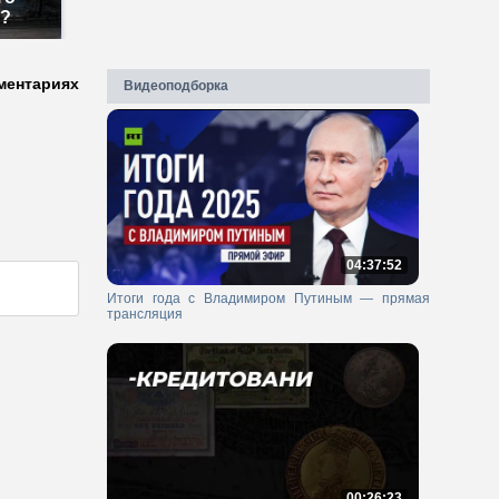
м?
ментариях
Видеоподборка
04:37:52
Итоги года с Владимиром Путиным — прямая
трансляция
00:26:23