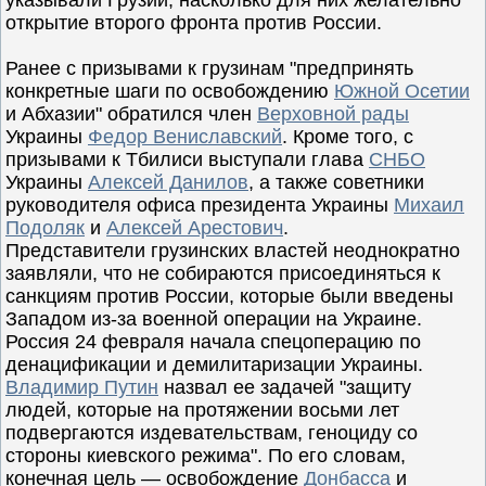
указывали Грузии, насколько для них желательно
открытие второго фронта против России.
Ранее с призывами к грузинам "предпринять
конкретные шаги по освобождению
Южной Осетии
и Абхазии" обратился член
Верховной рады
Украины
Федор Вениславский
. Кроме того, с
призывами к Тбилиси выступали глава
СНБО
Украины
Алексей Данилов
, а также советники
руководителя офиса президента Украины
Михаил
Подоляк
и
Алексей Арестович
.
Представители грузинских властей неоднократно
заявляли, что не собираются присоединяться к
санкциям против России, которые были введены
Западом из-за военной операции на Украине.
Россия 24 февраля начала спецоперацию по
денацификации и демилитаризации Украины.
Владимир Путин
назвал ее задачей "защиту
людей, которые на протяжении восьми лет
подвергаются издевательствам, геноциду со
стороны киевского режима". По его словам,
конечная цель — освобождение
Донбасса
и