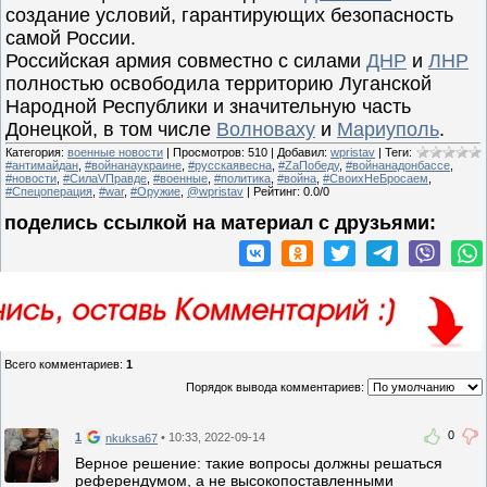
создание условий, гарантирующих безопасность
самой России.
Российская армия совместно с силами
ДНР
и
ЛНР
полностью освободила территорию Луганской
Народной Республики и значительную часть
Донецкой, в том числе
Волноваху
и
Мариуполь
.
Категория
:
военные новости
|
Просмотров
:
510
|
Добавил
:
wpristav
|
Теги
:
#антимайдан
,
#войнанаукраине
,
#русскаявесна
,
#ZаПобеду
,
#войнанадонбассе
,
#новости
,
#СилаVПравде
,
#военные
,
#политика
,
#война
,
#СвоихНеБросаем
,
#Спецоперация
,
#war
,
#Оружие
,
@wpristav
|
Рейтинг
:
0.0
/
0
поделись ссылкой на материал c друзьями:
Всего комментариев
:
1
Порядок вывода комментариев:
0
1
• 10:33, 2022-09-14
nkuksa67
Верное решение: такие вопросы должны решаться
референдумом, а не высокопоставленными