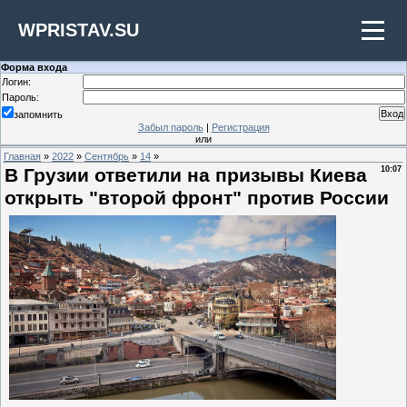
WPRISTAV.SU
Форма входа
Логин:
Пароль:
запомнить
Забыл пароль
|
Регистрация
или
Главная
»
2022
»
Сентябрь
»
14
»
В Грузии ответили на призывы Киева
10:07
открыть "второй фронт" против России