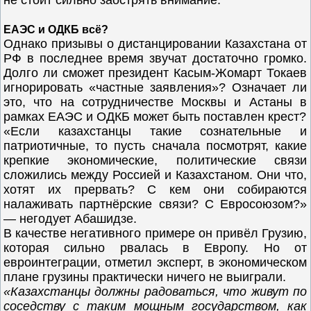
не стоит сильно заострять внимание.
ЕАЭС и ОДКБ всё?
Однако призывы о дистанцировании Казахстана от
РФ в последнее время звучат достаточно громко.
Долго ли сможет президент Касым-Жомарт Токаев
игнорировать «частные заявления»? Означает ли
это, что на сотрудничестве Москвы и Астаны в
рамках ЕАЭС и ОДКБ может быть поставлен крест?
«Если казахстанцы такие сознательные и
патриотичные, то пусть сначала посмотрят, какие
крепкие экономические, политические связи
сложились между Россией и Казахстаном. Они что,
хотят их прервать? С кем они собираются
налаживать партнёрские связи? С Евросоюзом?»
— негодует Абашидзе.
В качестве негативного примере он привёл Грузию,
которая сильно рвалась в Европу. Но от
евроинтеграции, отметил эксперт, в экономическом
плане грузины практически ничего не выиграли.
«Казахстанцы должны радоваться, что живут по
соседству с таким мощным государством, как