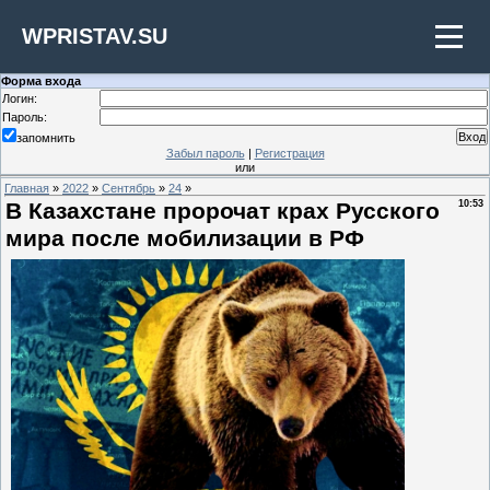
WPRISTAV.SU
Форма входа
Логин:
Пароль:
запомнить
Забыл пароль
|
Регистрация
или
Главная
»
2022
»
Сентябрь
»
24
»
В Казахстане пророчат крах Русского
10:53
мира после мобилизации в РФ