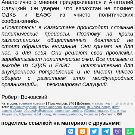
Аналогичного мнения придерживается и Анатолий
Салуцкий. Он уверен, что Казахстан не покинет
ОДКБ и ЕАЭС из «чисто политических
соображений».
«Повторюсь: в Казахстане происходят сложные
политические процессы. Поэтому на крики
казахстанских общественных деятелей не
стоит обращать внимание. Они кричат не для
нас, а для себя. Они решают свои проблемы,
зарабатывают политические очки. Все призывы о
выходе из ОДКБ и ЕАЭС — исключительно для
внутреннего потребления и не имеют ничего
общего с развитием этих международных
организаций», — резюмировал Салуцкий.
Роберт Вочовский
Категория
:
военные новости
|
Просмотров
:
746
|
Добавил
:
kravcov_ivan
|
Теги
:
#войнанаукраине
,
#русскаявесна
,
#мобилизация
,
#СилаVПравде
,
#war
,
#антимайдан
,
#СвоихНеБросаем
,
#военные
,
#война
,
#Спецоперация
,
#политика
,
@wpristav
,
#Оружие
,
#ZаПобеду
,
#войнанадонбассе
,
#новости
|
Рейтинг
:
0.0
/
0
поделись ссылкой на материал c друзьями: