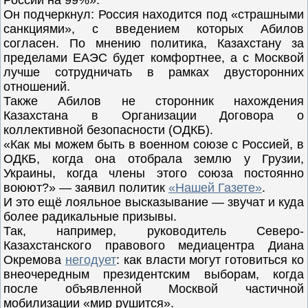
России на 99%».
Он подчеркнул: Россия находится под «страшными
санкциями», с введением которых Абилов
согласен. По мнению политика, Казахстану за
пределами ЕАЭС будет комфортнее, а с Москвой
лучше сотрудничать в рамках двусторонних
отношений.
Также Абилов не сторонник нахождения
Казахстана в Организации Договора о
коллективной безопасности (ОДКБ).
«Как мы можем быть в военном союзе с Россией, в
ОДКБ, когда она отобрала землю у Грузии,
Украины, когда члены этого союза постоянно
воюют?» — заявил политик
«Нашей Газете»
.
И это ещё лояльное высказывание — звучат и куда
более радикальные призывы.
Так, например, руководитель Северо-
Казахстанского правового медиацентра Диана
Окремова
негодует
: как власти могут готовиться ко
внеочередным президентским выборам, когда
после объявленной Москвой частичной
мобилизации «мир рушится».