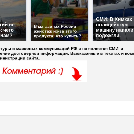
СМИ: В Химках 
тий не
полицейскую
В магазинах России
: чего
машину напали
ажиотаж из-за этого
 нам?
подожгли.
продукта: что купить?
ьтуры и массовых коммуникаций РФ и не является СМИ, а
ление достоверной информации. Высказанные в текстах и ком
министрации сайта.