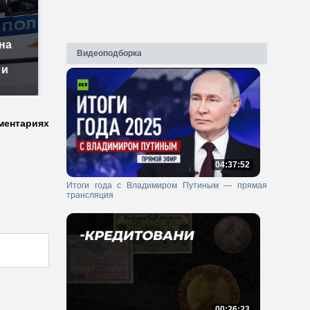
на
Видеоподборка
 и
ментариях
04:37:52
Итоги года с Владимиром Путиным — прямая
трансляция
00:26:23