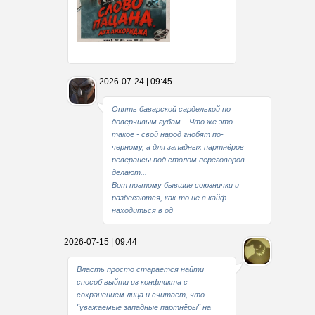
Какие мы стали совестливые..
2026-07-24 | 09:45
В свое время
Опять баварской сарделькой по
доверчивым губам... Что же это
такое - свой народ гнобят по-
черному, а для западных партнёров
реверансы под столом переговоров
делают...
Вот поэтому бывшие союзнички и
разбегаются, как-то не в кайф
находиться в од
2026-07-15 | 09:44
Власть просто старается найти
способ выйти из конфликта с
сохранением лица и считает, что
"уважаемые западные партнёры" на