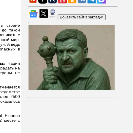
в стране
 до такой
авнивать с
анный мир.
ун. А ведь
опасных в
ных Наций
традать на
страны не
отмечается
ведомстве
олее 2500
оказалось
l Finance
2 месте с