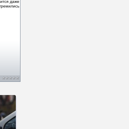
шится даже
тремились