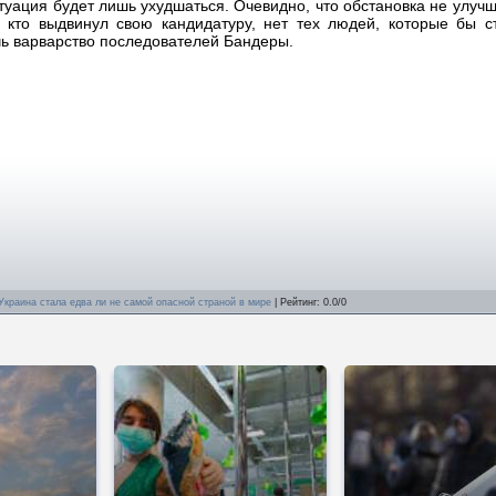
туация будет лишь ухудшаться. Очевидно, что обстановка не улуч
, кто выдвинул свою кандидатуру, нет тех людей, которые бы с
чь варварство последователей Бандеры.
Украина стала едва ли не самой опасной страной в мире
|
Рейтинг
:
0.0
/
0