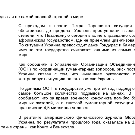
С приходом к власти Петра Порошенко ситуация 
обострилась до предела. Уровень преступности вырос
степени, что Незалежную сегодня вполне оправданно ср
африканским государством, где не приемлем цивилизов
По ситуации Украина превосходит даже Гондурас и Камер
именно эти государства считаются одними из самых 
мире.
Как сообщили в Управлении Организации Объединен
(ООН) по координации гуманитарных вопросов, риск пос
Украине связан с тем, что нынешнее руководство 
контролирует ситуацию на юго-востоке Украины.
По данным ООН, в государстве уже третий год подряд 
самое большое количество подрывов на минах. В 
сообщают, что за время военного конфликта погибло б
мирных жителей, а в тяжелой гуманитарной ситуации 
практически 4,5 миллиона человек.
В рейтинге американского финансового журнала Globa
Украина по результатам прошлого года оказалась на 1
такие страны, как Конго и Венесуэла.