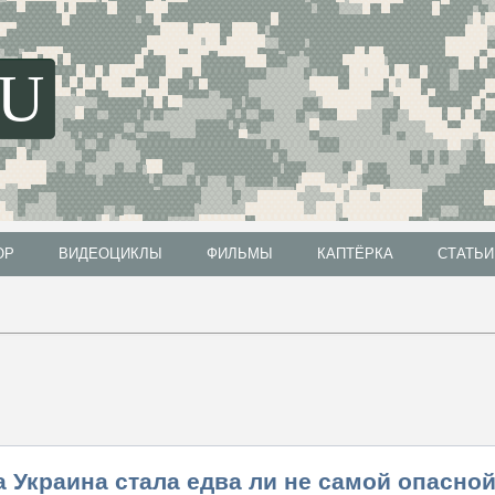
SU
ОР
ВИДЕОЦИКЛЫ
ФИЛЬМЫ
КАПТЁРКА
СТАТЬИ
ОР
ВИДЕОЦИКЛЫ
ФИЛЬМЫ
КАПТЁРКА
СТАТЬИ
а Украина стала едва ли не самой опасно