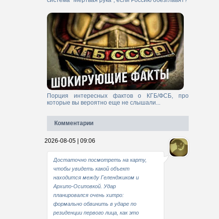
система "Мертвая рука", если Россию обезглавят?
Порция интересных фактов о КГБ/ФСБ, про
которые вы вероятно еще не слышали...
Комментарии
2026-08-05 | 09:06
Достаточно посмотреть на карту,
чтобы увидеть какой объект
находится между Геленджиком и
Архипо-Осиповкой. Удар
планировался очень хитро:
формально обвинить в ударе по
резиденции первого лица, как это