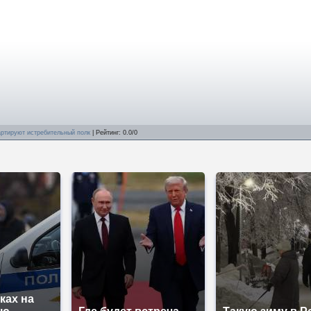
артируют истребительный полк
|
Рейтинг
:
0.0
/
0
ках на