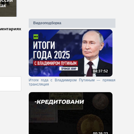
оссии
как
Видеоподборка
ментариях
04:37:52
Итоги года с Владимиром Путиным — прямая
трансляция
00:26:23