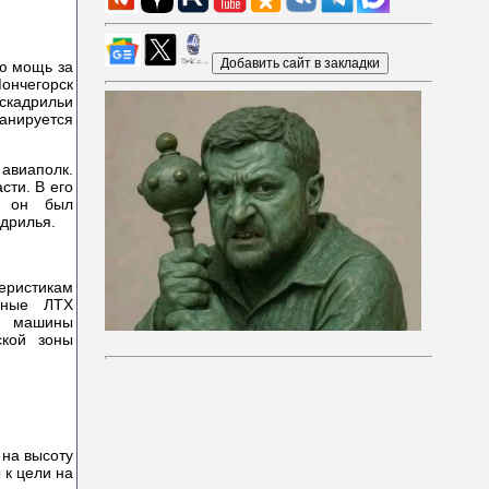
ю мощь за
нчегорск
кадрильи
анируется
 авиаполк.
сти. В его
у он был
дрилья.
теристикам
ьные ЛТХ
и машины
ской зоны
 на высоту
 к цели на