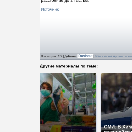
расстояние до 2 тыс. км.
Источник
Dashout
Просмотров
: 479 |
Добавил
:
|
В Российской Арктике раскв
Другие материалы по теме:
СМИ: В Хим