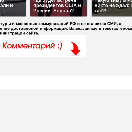
ую
Где будет встреча
Такую зиму в Р
али и
президентов США и
никто не ждал: 
России: Европа?
так?!
ьтуры и массовых коммуникаций РФ и не является СМИ, а
ление достоверной информации. Высказанные в текстах и ком
министрации сайта.