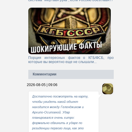
система "Мертвая рука", если Россию обезглавят?
Порция интересных фактов о КГБ/ФСБ, про
которые вы вероятно еще не слышали...
Комментарии
2026-08-05 | 09:06
Достаточно посмотреть на карту,
чтобы увидеть какой объект
находится между Геленджиком и
Архипо-Осиповкой. Удар
планировался очень хитро:
формально обвинить в ударе по
резиденции первого лица, как это