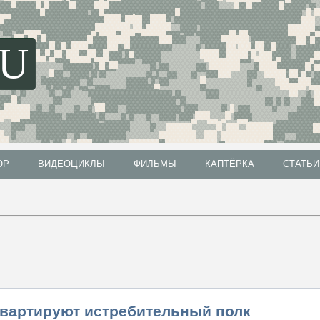
SU
ОР
ВИДЕОЦИКЛЫ
ФИЛЬМЫ
КАПТЁРКА
СТАТЬИ
ОР
ВИДЕОЦИКЛЫ
ФИЛЬМЫ
КАПТЁРКА
СТАТЬИ
квартируют истребительный полк