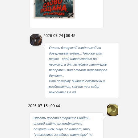
Какие мы стали совестливые..
2026-07-24 | 09:45
В свое время
Опять баварской сарделькой по
доверчивым губам... Что же это
такое - свой народ гнобят по-
черному, а для западных партнёров
реверансы под столом переговоров
делают...
Вот поэтому бывшие союзнички и
разбегаются, как-то не в кайф
находиться в од
2026-07-15 | 09:44
Власть просто старается найти
способ выйти из конфликта с
сохранением лица и считает, что
"уважаемые западные партнёры" на