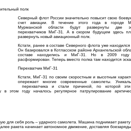
Северный флот России значительно повысит свою боеву
счет авиации. В течение этого года в городе Мо
Мурманской области будут развернуты две эс
перехватчиков МиГ-31. А в скором будущем здесь пл
развернуть новый авиационный полк.
Кстати, ранее в составе Северного флота уже находился
Он базировался в Котласском районе Архангельской обла
составе находились и МиГ-31. Но в 2009 год
расформирован. Теперь вместо полка там находится эска
Перехватчик МиГ-31
Кстати, МиГ-31 по своим скоростным и высотным харак
опережает многие современные самолеты. Уникал
перехватчика и стали причиной, по которой эт
у в этом году началось регулярное патрулирование арктиче
ю для себя роль – ударного самолета. Машина поднимает ракету
, далее ракета начинает автономное движение, доставляя боезаряды