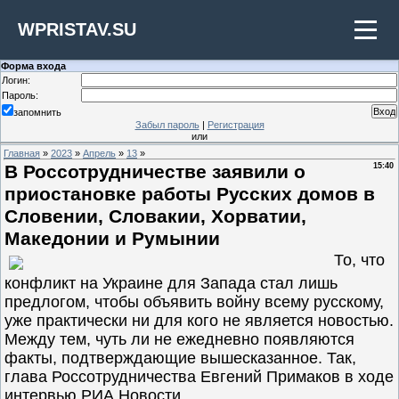
WPRISTAV.SU
Форма входа
Логин:
Пароль:
запомнить
Забыл пароль
|
Регистрация
или
Главная
»
2023
»
Апрель
»
13
»
В Россотрудничестве заявили о
15:40
приостановке работы Русских домов в
Словении, Словакии, Хорватии,
Македонии и Румынии
То, что
конфликт на Украине для Запада стал лишь
предлогом, чтобы объявить войну всему русскому,
уже практически ни для кого не является новостью.
Между тем, чуть ли не ежедневно появляются
факты, подтверждающие вышесказанное. Так,
глава Россотрудничества Евгений Примаков в ходе
интервью РИА Новости