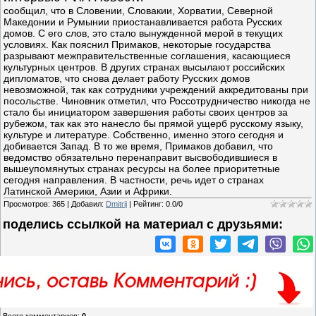
сообщил, что в Словении, Словакии, Хорватии, Северной
Македонии и Румынии приостанавливается работа Русских
домов. С его слов, это стало вынужденной мерой в текущих
условиях. Как пояснил Примаков, некоторые государства
разрывают межправительственные соглашения, касающиеся
культурных центров. В других странах высылают российских
дипломатов, что снова делает работу Русских домов
невозможной, так как сотрудники учреждений аккредитованы при
посольстве. Чиновник отметил, что Россотрудничество никогда не
стало бы инициатором завершения работы своих центров за
рубежом, так как это нанесло бы прямой ущерб русскому языку,
культуре и литературе. Собственно, именно этого сегодня и
добивается Запад. В то же время, Примаков добавил, что
ведомство обязательно перенаправит высвободившиеся в
вышеупомянутых странах ресурсы на более приоритетные
сегодня направления. В частности, речь идет о странах
Латинской Америки, Азии и Африки.
Просмотров
:
365
|
Добавил
:
Dmitrij
|
Рейтинг
:
0.0
/
0
поделись ссылкой на материал c друзьями: