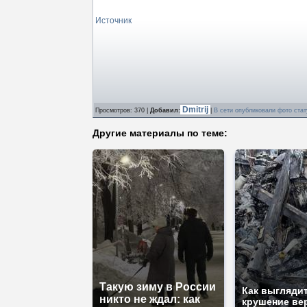
Источник
Dmitrij
Просмотров
: 370 |
Добавил
:
|
В сети опубликовали фото ста
Другие материалы по теме:
Такую зиму в России
Как выгляди
никто не ждал: как
крушение ве