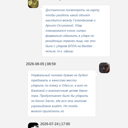
Достаточно посмотреть на карту,
чтобы увидеть какой объект
находится между Геленджиком и
Архипо-Осиповкой. Удар
планировался очень хитро:
формально обвинить в ударе по
резиденции первого лица, как это
было с ударом БПЛА на Валдае -
нельзя, т.к. офици
2026-08-05 | 08:59
Нормальный человек думаю не будет
требовать в качестве мести
ударить по пляжу в Одессе, а вот по
Банковой и аналогичным целям давно
пора. Продуктивнее было бы ударить
по Конче-Заспе, где вся эта элитная
укрожыдовня живёт. Но тогда
может прилететь по
2026-07-24 | 17:00