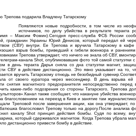
Появляются новые подробности, в том числе из неоф
источников, по делу убийства в результате теракта р
 имя – Максим Фомин).Сегодня пресс-служба ФСБ России сооб
й, гражданин Украины Юрий Денисов, который передал ей чере
ством (СВУ) внутри. Ее Трепова и вручила Татарскому в кафе
роизошел взрыв бомбы, приведший к гибели военкора и ранениям
овиками Трепова утверждает, что ничего не знала об СВУ, вмонти
телеграм-канала Shot, опубликовавшие фото той самой статуэтки 
ром в день теракта Дарья сняла со дна статуэтки магнит, защи
ти СВУ в действие дистанционно. Это явно указывает на то, чт
рается вручить Татарскому отнюдь не безобидный сувенир.Соотв
ала от своего куратора через мессенджер. В день взрыва ей 
и снятия магнитного предохранителя непосредственно перед 
ючить какие-либо подозрения со стороны Татарского, Трепова д
скульпторов».Канал также сообщает, что накануне убийства военко
 за благословением на переезд в Киев и занятие там журналистик
щали Треповой после завершения акции, как она утверждает, по
 батюшка благословил Трепову только на дорогу.После анализа 
яснил каналу Shot принцип действия бомбы. Судя по всему, вну
шарика, который сдерживался магнитом. Когда Трепова убрала маг
лило дистанционно привести бомбу в действие.