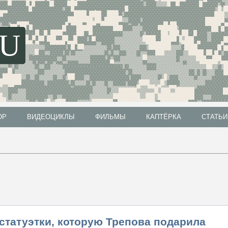
SU
ОР
ВИДЕОЦИКЛЫ
ФИЛЬМЫ
КАПТЁРКА
СТАТЬИ
ОР
ВИДЕОЦИКЛЫ
ФИЛЬМЫ
КАПТЁРКА
СТАТЬИ
статуэтки, которую Трепова подарила