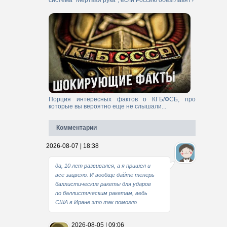
система "Мертвая рука", если Россию обезглавят?
Порция интересных фактов о КГБ/ФСБ, про
которые вы вероятно еще не слышали...
Комментарии
2026-08-07 | 18:38
да, 10 лет развивался, а я пришел и
все зацвело. И вообще дайте теперь
баллистические ракеты для ударов
по баллистическим ракетам, ведь
США в Иране это так помогло
2026-08-05 | 09:06