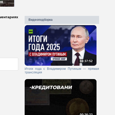
ок
ментариях
Видеоподборка
04:37:52
Итоги года с Владимиром Путиным — прямая
трансляция
00:26:23