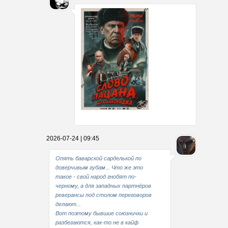
Какие мы стали совестливые..
2026-07-24 | 09:45
В свое время
Опять баварской сарделькой по
доверчивым губам... Что же это
такое - свой народ гнобят по-
черному, а для западных партнёров
реверансы под столом переговоров
делают...
Вот поэтому бывшие союзнички и
разбегаются, как-то не в кайф