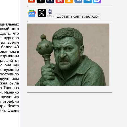
ициальных
оссийского
щила, что
з курьера
 во время
 более 40
рованном в
с взрывным
щавший от
о она как
етствующие
поступило
вручением
олжна была
ра Трепова
ой. Именно
 вручению
фотографии
три бюста
нит, шарик