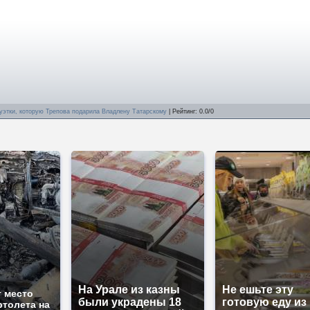
туэтки, которую Трепова подарила Владлену Татарскому
|
Рейтинг
:
0.0
/
0
На Урале из казны
Не ешьте эту
т место
были украдены 18
готовую еду из
ртолета на