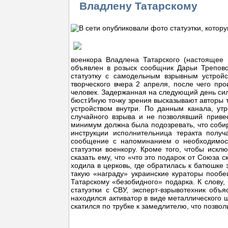
Владлену Татарскому
военкора Владлена Татарского (настоящее
объявлен в розыск сообщник Дарьи Трепово
статуэтку с самодельным взрывным устрой
творческого вчера 2 апреля, после чего п
человек. Задержанная на следующий день сил
бюст.Иную точку зрения высказывают авторы 
устройством внутри. По данным канала, ут
случайного взрыва и не позволявший привес
минимум должна была подозревать, что соби
инструкции исполнительница теракта получ
сообщение с напоминанием о необходимост
статуэтки военкору. Кроме того, чтобы искл
сказать ему, что «что это подарок от Союза 
ходила в церковь, где обратилась к батюшке
такую «награду» украинские кураторы пообе
Татарскому «безобидного» подарка. К слову,
статуэтки с СВУ, эксперт-взрывотехник объ
находился активатор в виде металлического 
скатился по трубке к замедлителю, что позво