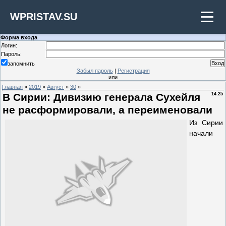
WPRISTAV.SU
Форма входа
Логин:
Пароль:
запомнить
Забыл пароль
|
Регистрация
или
Главная
»
2019
»
Август
»
30
»
В Сирии: Дивизию генерала Сухейля
14:25
не расформировали, а переименовали
Из Сирии
начали