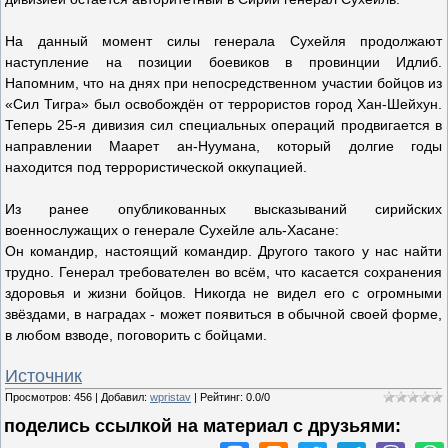
На данный момент силы генерала Сухейля продолжают
наступление на позиции боевиков в провинции Идлиб.
Напомним, что на днях при непосредственном участии бойцов из
«Сил Тигра» был освобождён от террористов город Хан-Шейхун.
Теперь 25-я дивизия сил специальных операций продвигается в
направлении Маарет ан-Нуумана, который долгие годы
находится под террористической оккупацией.
Из ранее опубликованных высказываний сирийских
военнослужащих о генерале Сухейле аль-Хасане:
Он командир, настоящий командир. Другого такого у нас найти
трудно. Генерал требователен во всём, что касается сохранения
здоровья и жизни бойцов. Никогда не видел его с огромными
звёздами, в наградах - может появиться в обычной своей форме,
в любом взводе, поговорить с бойцами.
Источник
Просмотров
:
456
|
Добавил
:
wpristav
|
Рейтинг
:
0.0
/
0
поделись ссылкой на материал c друзьями: