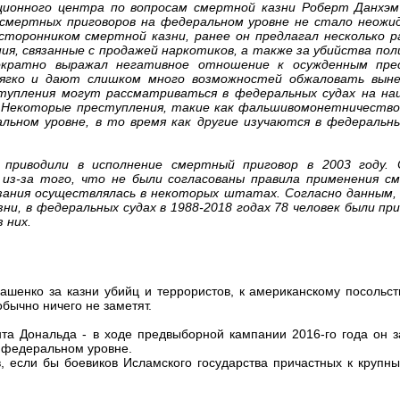
ционного центра по вопросам смертной казни Роберт Данхэ
 смертных приговоров на федеральном уровне не стало неожи
торонником смертной казни, ранее он предлагал несколько р
ия, связанные с продажей наркотиков, а также за убийства поли
кратно выражал негативное отношение к осужденным прес
мягко и дают слишком много возможностей обжаловать вын
тупления могут рассматриваться в федеральных судах на на
. Некоторые преступления, такие как фальшивомонетничество
ьном уровне, в то время как другие изучаются в федеральны
 приводили в исполнение смертный приговор в 2003 году.
из-за того, что не были согласованы правила применения с
зания осуществлялась в некоторых штатах. Согласно данным,
, в федеральных судах в 1988-2018 годах 78 человек были при
 них.
ашенко за казни убийц и террористов, к американскому посольст
обычно ничего не заметят.
та Дональда - в ходе предвыборной кампании 2016-го года он з
а федеральном уровне.
в, если бы боевиков Исламского государства причастных к крупн