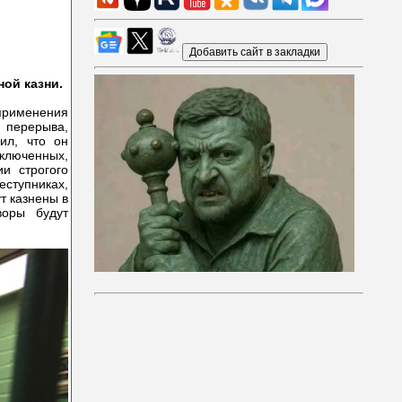
ой казни.
применения
 перерыва,
ил, что он
ключенных,
и строгого
еступниках,
т казнены в
воры будут