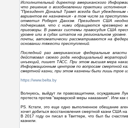
Исполнительный директор американского Информа
что решение о возобновлении практики исполнения
"Президент Дональд Трамп всегда был убежденным с
вариантов ее назначения - в том числе за преступлен
отметил Роберт Данхэм. Президент США неодно
подчеркивая, что с ними обращаются чрезмерно 
приговоры. В рамках системы правосудия США прес
уровне или в судах штатов на региональном уровне
почты, автоматически рассматриваются на федерал
основании тяжести преступлений.
Последний раз американские федеральные власти
действовал своего рода неофициальный мораторий 
инъекций, пишет ТАСС. При этом высшая мера нака
Информационным центром по вопросам смертной казни
смертной казни, при этом казнены были лишь трое из
https://www.belta.by
Волнуюсь, выйдут ли правозащитники, осуждавшие Лук
протеста против "варварской меры наказания". Или как 
PS. Кстати, это еще одно выполненное обещание аген
хочет добиться восстановления смертной казни США н
В 2017 году он писал в Твиттере, что был бы счастли
казнили.