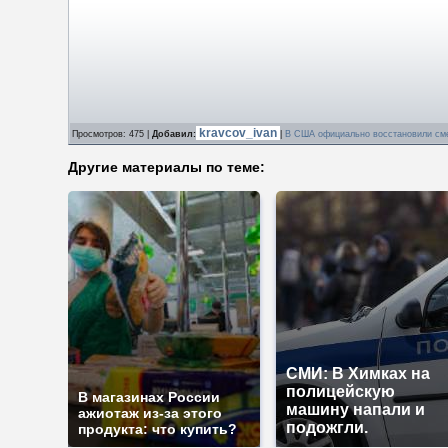
kravcov_ivan
Просмотров
: 475 |
Добавил
:
|
В США официально восстановили см
Другие материалы по теме:
СМИ: В Химках на
полицейскую
В магазинах России
машину напали и
ажиотаж из-за этого
подожгли.
продукта: что купить?