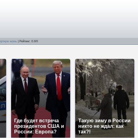
ертную казнь
|
Рейтинг
:
0.0
/
0
Где будет встреча
Такую зиму в России
президентов США и
никто не ждал: как
России: Европа?
так?!