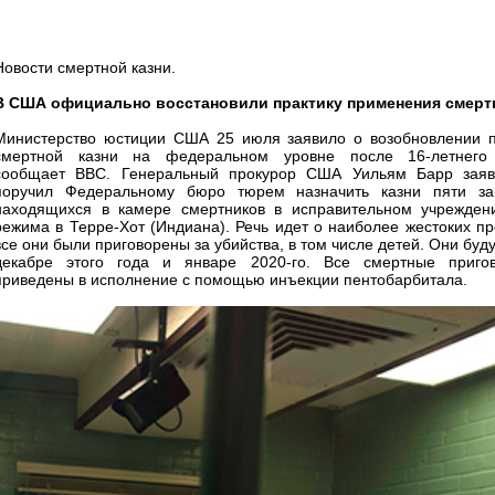
Новости смертной казни.
В США официально восстановили практику применения смертн
Министерство юстиции США 25 июля заявило о возобновлении 
смертной казни на федеральном уровне после 16-летнего
сообщает BBC. Генеральный прокурор США Уильям Барр заяв
поручил Федеральному бюро тюрем назначить казни пяти за
находящихся в камере смертников в исправительном учреждени
режима в Терре-Хот (Индиана). Речь идет о наиболее жестоких пр
все они были приговорены за убийства, в том числе детей. Они буду
декабре этого года и январе 2020-го. Все смертные приго
приведены в исполнение с помощью инъекции пентобарбитала.