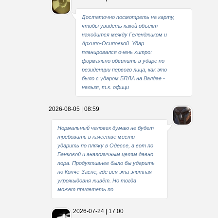
Достаточно посмотреть на карту,
чтобы увидеть какой объект
находится между Геленджиком и
Архипо-Осиповкой. Удар
планировался очень хитро:
формально обвинить в ударе по
резиденции первого лица, как это
было с ударом БПЛА на Валдае -
нельзя, т.к. офици
2026-08-05 | 08:59
Нормальный человек думаю не будет
требовать в качестве мести
ударить по пляжу в Одессе, а вот по
Банковой и аналогичным целям давно
пора. Продуктивнее было бы ударить
по Конче-Заспе, где вся эта элитная
укрожыдовня живёт. Но тогда
может прилететь по
2026-07-24 | 17:00