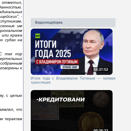
м отметил,
данностью.
адикальных
цейских", -
тупникам,
Видеоподборка
есенные им
циональном
 или кража
х судах на
 С тех пор
мертельных
 собранным
говорены к
04:37:52
Итоги года с Владимиром Путиным — прямая
трансляция
ву, с целью
аявлял, что
ым терактам
00:26:23