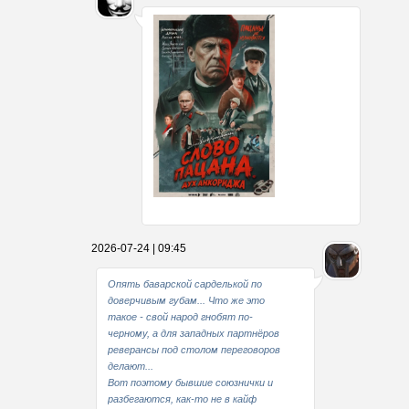
Какие мы стали совестливые..
2026-07-24 | 09:45
В свое время
Опять баварской сарделькой по
доверчивым губам... Что же это
такое - свой народ гнобят по-
черному, а для западных партнёров
реверансы под столом переговоров
делают...
Вот поэтому бывшие союзнички и
разбегаются, как-то не в кайф