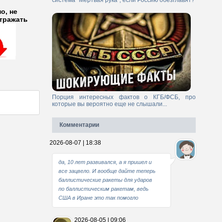
система "Мертвая рука", если Россию обезглавят?
о, не
отражать
Порция интересных фактов о КГБ/ФСБ, про
которые вы вероятно еще не слышали...
Комментарии
2026-08-07 | 18:38
да, 10 лет развивался, а я пришел и
все зацвело. И вообще дайте теперь
баллистические ракеты для ударов
по баллистическим ракетам, ведь
США в Иране это так помогло
2026-08-05 | 09:06