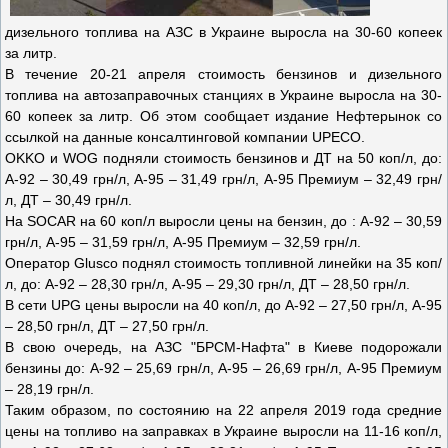
дизельного топлива на АЗС в Украине выросла на 30-60 копеек
за литр.
В течение 20-21 апреля стоимость бензинов и дизельного
топлива на автозаправочных станциях в Украине выросла на 30-
60 копеек за литр. Об этом сообщает издание Нефтерынок со
ссылкой на данные консалтинговой компании UPECO.
OKKO и WOG подняли стоимость бензинов и ДТ на 50 коп/л, до:
А-92 – 30,49 грн/л, А-95 – 31,49 грн/л, А-95 Премиум – 32,49 грн/
л, ДТ – 30,49 грн/л.
На SOCAR на 60 коп/л выросли цены на бензин, до : А-92 – 30,59
грн/л, А-95 – 31,59 грн/л, А-95 Премиум – 32,59 грн/л.
Оператор Glusco поднял стоимость топливной линейки на 35 коп/
л, до: А-92 – 28,30 грн/л, А-95 – 29,30 грн/л, ДТ – 28,50 грн/л.
В сети UPG цены выросли на 40 коп/л, до А-92 – 27,50 грн/л, А-95
– 28,50 грн/л, ДТ – 27,50 грн/л.
В свою очередь, на АЗС "БРСМ-Нафта" в Киеве подорожали
бензины до: А-92 – 25,69 грн/л, А-95 – 26,69 грн/л, А-95 Премиум
– 28,19 грн/л.
Таким образом, по состоянию на 22 апреля 2019 года средние
цены на топливо на заправках в Украине выросли на 11-16 коп/л,