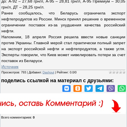
до: А-92 – 27,68 грн/л, А-95 – 28,81 грн/л, А-95 Премиум – 30,05
грн/л, ДТ – 28,25 грн/л.
Ранее сообщалось, что Беларусь ограничила экспорт
нефтепродуктов из России. Минск принял решение о временном
ограничении поставок из-за ухудшения качества российский
нефти.
Напомним, 18 апреля Россия решила ввести новые санкции
против Украины. Главной мерой стал практически полный запрет
на экспорт российской нефти и нефтепродуктов, а также угля.
Эксперты говорили, что Киев может нивелировать потери за счет
поставок из Беларуси.
Источник
Просмотров
:
793
|
Добавил
:
Dashout
|
Рейтинг
:
0.0
/
0
поделись ссылкой на материал c друзьями:
Всего комментариев
:
0