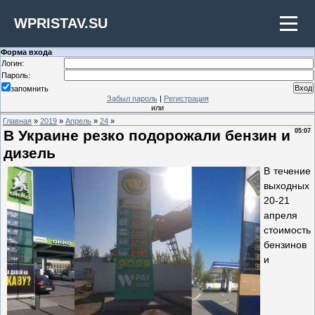
WPRISTAV.SU
Форма входа
Логин:
Пароль:
запомнить
Забыл пароль
|
Регистрация
или
Главная
»
2019
»
Апрель
»
24
»
В Украине резко подорожали бензин и
05:07
дизель
В течение
выходных
20-21
апреля
стоимость
бензинов
и