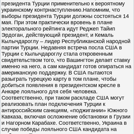
президента Турции применительно к вероятному
украинскому контрнаступлению.Напомним, что
выборы президента Турции должны состояться 14
мая. При этом практически вровень в плане
электорального рейтинга идут Реджеп Тайип
Эрдоган, действующий президент, и Кемаль
Кылычдароглу – лидер Республиканской народной
партии Турции. Недавняя встреча посла США в
Турции с Кылычдароглу стала откровенным
свидетельством того, что Вашингтон делает ставку
именно на него, а сам кандидат готов опираться на
американскую поддержку. В США пытаются
разыграть турецкую карту в том плане, чтобы
добиться появления в президентском кресле в
Анкаре лояльного для себя человека.
Соответственно, при таком раскладе США могут
реализовать план подключения Турции к
антироссийским санкциям, «поджигании» Южного
Кавказа, включая осложнение обстановки в Грузии
и Нагорном Карабахе. Соответственно, Украина в
случае победы лояльного США кандидата на