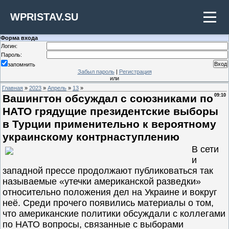
WPRISTAV.SU
Форма входа
Логин:
Пароль:
запомнить
Забыл пароль
|
Регистрация
или
Главная
»
2023
»
Апрель
»
13
»
Вашингтон обсуждал с союзниками по
09:10
НАТО грядущие президентские выборы
в Турции применительно к вероятному
украинскому контрнаступлению
В сети
и
западной прессе продолжают публиковаться так
называемые «утечки американской разведки»
относительно положения дел на Украине и вокруг
неё. Среди прочего появились материалы о том,
что американские политики обсуждали с коллегами
по НАТО вопросы, связанные с выборами