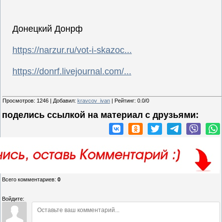
Донецкий Донрф
https://narzur.ru/vot-i-skazoc...
https://donrf.livejournal.com/...
Просмотров
:
1246
|
Добавил
:
kravcov_ivan
|
Рейтинг
:
0.0
/
0
поделись ссылкой на материал c друзьями:
Всего комментариев
:
0
Войдите: