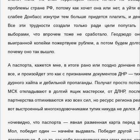
проблемы стране РФ, потому как хочет она или нет, а уйти е
слабее Донбасс изнутри тем больше придется платить, и де
Все эти трудности создали только ради цели попугать 
выборами, что впрочем тоже не сработало. Геодзюдо о
выигранной копейки пожертвуем рублем, а потом будем долг
почему оно так вышло.
А паспорта, кажется мне, в итоге рано или поздно дончане п
все, и произойдет это как с признанием документов ДНР — тих
дурного хайпа и дебильной пропаганды. Получат просто пото
МСК откладывают в долгий ящик мастерски, от ДЛНР, посл
партнерства отпихиваются изо всех сил, но ресурс региона ре
вот выстроенный многоходовочниками тупик никуда не делся. А
«очевидно, что паспорта — явная разменная карта перед в
Мол, победит один — начнём выдавать. Победит другой —
договориться. А на то, как себя почувствуют при этом люди, ка