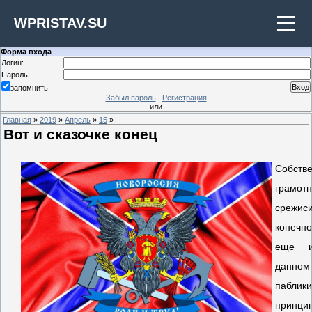
WPRISTAV.SU
Форма входа
Логин:
Пароль:
запомнить
Забыл пароль
|
Регистрация
или
Главная
»
2019
»
Апрель
»
15
»
Вот и сказочке конец
Собс
грамот
срежиси
конечн
еще и
данном
пабли
прин