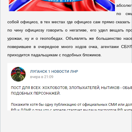
абсолю
по смы
собой официоз, в тех местах где официоз сам прямо сказать 
по чину официозу говорить о негативе, его удел вещать пр
урожаи, ну и о геопобедах. Объявлять же большинство насе
поверившее в очередное много ходов очка, агентами СБУ/Г
приходится падальщикам с подобных бложиков.