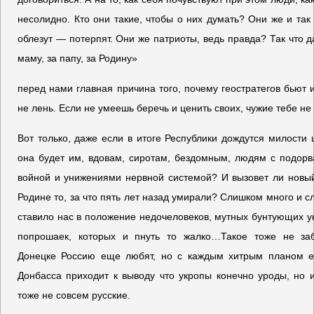
несолидно. Кто они такие, чтобы о них думать? Они же и так 
облезут — потерпят. Они же патриоты, ведь правда? Так что д
маму, за папу, за Родину»
перед нами главная причина того, почему геостратегов бьют 
не лень. Если не умеешь беречь и ценить своих, чужие тебе не 
Вот только, даже если в итоге Республики дождутся милости 
она будет им, вдовам, сиротам, бездомным, людям с подорв
войной и унижениями нервной системой? И вызовет ли новый
Родине то, за что пять лет назад умирали? Слишком много и 
ставило нас в положение недочеловеков, мутных бунтующих у
попрошаек, которых и пнуть то жалко…Такое тоже не за
Донецке Россию еще любят, но с каждым хитрым планом е
Донбасса приходит к выводу что укропы конечно уроды, но и
тоже не совсем русские.