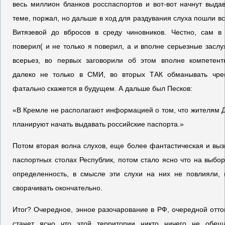
весь миллион бланков росспаспортов и вот-вот начнут выдав
теме, поржал, но дальше в ход для раздувания слуха пошли в
Витязевой до вбросов в среду чиновников. Честно, сам в
поверил( и не только я поверил, а и вполне серьезные засл
всерьез, во первых заговорили об этом вполне компетент
далеко не только в СМИ, во вторых ТАК обманывать чрев
фатально скажется в будущем. А дальше был Песков:
«В Кремле не располагают информацией о том, что жителям 
планируют начать выдавать российские паспорта.»
Потом вторая волна слухов, еще более фантастическая и вы
паспортных столах Республик, потом стало ясно что на выбор
определенность, в смысле эти слухи на них не повлияли, 
сворачивать окончательно.
Итог? Очередное, энное разочарование в РФ, очередной отто
станет ясно что этой территории никто ничего не обещ