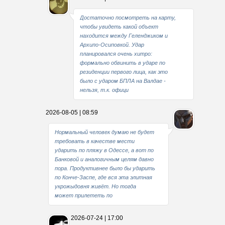
Достаточно посмотреть на карту,
чтобы увидеть какой объект
находится между Геленджиком и
Архипо-Осиповкой. Удар
планировался очень хитро:
формально обвинить в ударе по
резиденции первого лица, как это
было с ударом БПЛА на Валдае -
нельзя, т.к. офици
2026-08-05 | 08:59
Нормальный человек думаю не будет
требовать в качестве мести
ударить по пляжу в Одессе, а вот по
Банковой и аналогичным целям давно
пора. Продуктивнее было бы ударить
по Конче-Заспе, где вся эта элитная
укрожыдовня живёт. Но тогда
может прилететь по
2026-07-24 | 17:00