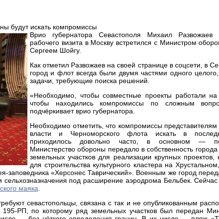
Врио губернатора Севастополя Михаил Развожаев 
рабочего визита в Москву встретился с Министром обор
Сергеем Шойгу.
Как отметил Развожаев на своей странице в соцсети, в С
город и флот всегда были двумя частями одного целого,
задачи, требующие поиска решений.
«Необходимо, чтобы совместные проекты работали на 
чтобы находились компромиссы по сложным вопр
подчёркивает врио губернатора.
Необходимо отметить, что компромиссы представителям
власти и Черноморского флота искать в послед
приходилось довольно часто, в основном — п
Министерство обороны передало в собственность города
земельных участков для реализации крупных проектов,
для строительства культурного кластера на Хрустальном
зея-заповедника «Херсонес Таврический». Военным же город пере
и сельхозназначения под расширение аэродрома Бельбек. Сейчас 
ского маяка
.
ребуют севастопольцы, связана с так и не опубликованным расп
195-РП, по которому ряд земельных участков был передан Мин
числе — без чёткого определения границ. В их числе — пляж «Т