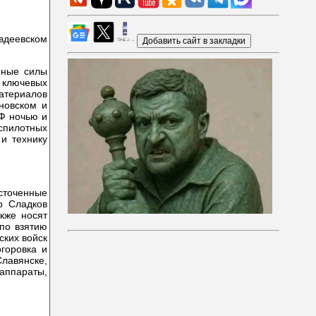
нные силы
 ключевых
атериалов
новском и
Ф ночью и
еспилотных
и технику
сточенные
р Сладков
акже носят
по взятию
ских войск
горовка и
лавянске,
 аппараты,