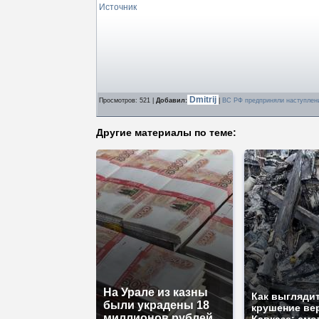
Источник
Dmitrij
Просмотров
: 521 |
Добавил
:
|
ВС РФ предприняли наступлени
Другие материалы по теме:
На Урале из казны
Как выгляди
были украдены 18
крушение ве
миллионов рублей