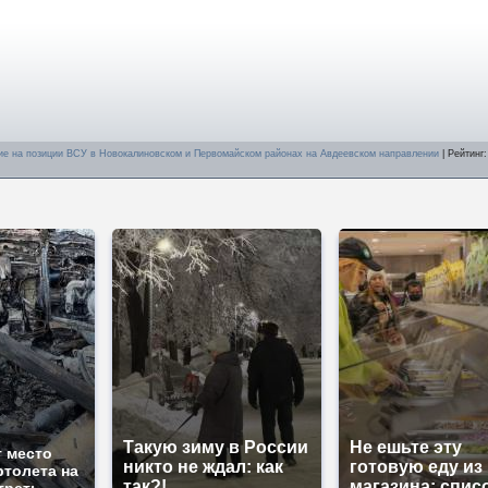
е на позиции ВСУ в Новокалиновском и Первомайском районах на Авдеевском направлении
|
Рейтинг
Такую зиму в России
Не ешьте эту
т место
никто не ждал: как
готовую еду из
ртолета на
так?!
магазина: спис