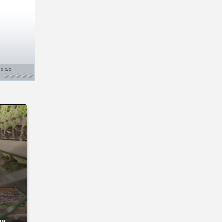
:
0.0
/
0
ок