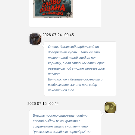
Какие мы стали совестливые..
2026-07-24 | 09:45
В свое время
Опять баварской сарделькой по
доверчивым губам... Что же это
такое - свой народ гнобят по-
черному, а для западных партнёров
реверансы под столом переговоров
делают...
Вот поэтому бывшие союзнички и
разбегаются, как-то не в кайф
находиться в од
2026-07-15 | 09:44
Власть просто старается найти
способ выйти из конфликта с
сохранением лица и считает, что
"уважаемые западные партнёры" на