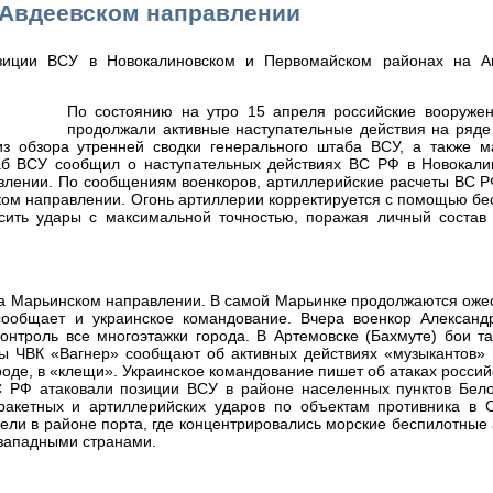
 Авдеевском направлении
По состоянию на утро 15 апреля российские вооруже
продолжали активные наступательные действия на ряде
з обзора утренней сводки генерального штаба ВСУ, а также м
аб ВСУ сообщил о наступательных действиях ВС РФ в Новокали
влении. По сообщениям военкоров, артиллерийские расчеты ВС Р
ком направлении. Огонь артиллерии корректируется с помощью б
осить удары с максимальной точностью, поражая личный состав 
на Марьинском направлении. В самой Марьинке продолжаются оже
сообщает и украинское командование. Вчера военкор Александ
онтроль все многоэтажки города. В Артемовске (Бахмуте) бои т
лы ЧВК «Вагнер» сообщают об активных действиях «музыкантов» 
оде, в «клещи». Украинское командование пишет об атаках россий
 РФ атаковали позиции ВСУ в районе населенных пунктов Бело
акетных и артиллерийских ударов по объектам противника в С
ели в районе порта, где концентрировались морские беспилотные
западными странами.