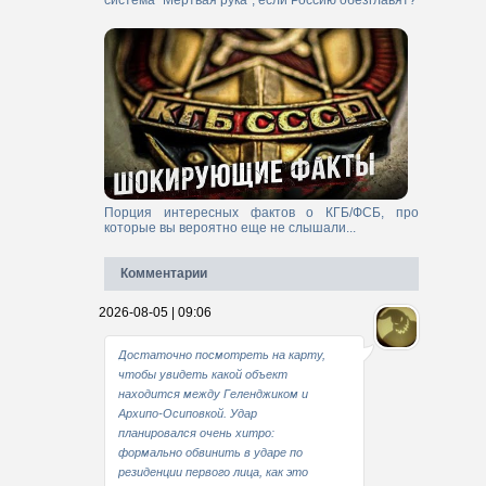
система "Мертвая рука", если Россию обезглавят?
Порция интересных фактов о КГБ/ФСБ, про
которые вы вероятно еще не слышали...
Комментарии
2026-08-05 | 09:06
Достаточно посмотреть на карту,
чтобы увидеть какой объект
находится между Геленджиком и
Архипо-Осиповкой. Удар
планировался очень хитро:
формально обвинить в ударе по
резиденции первого лица, как это