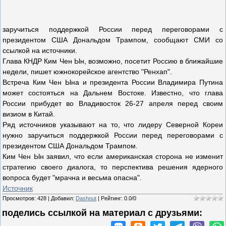
заручиться поддержкой России перед переговорами с
президентом США Дональдом Трампом, сообщают СМИ со
ссылкой на источники.
Глава КНДР Ким Чен Ын, возможно, посетит Россию в ближайшие
недели, пишет южнокорейское агентство "Ренхап".
Встреча Ким Чен Ына и президента России Владимира Путина
может состояться на Дальнем Востоке. Известно, что глава
России прибудет во Владивосток 26-27 апреля перед своим
визиом в Китай.
Ряд источников указывают на то, что лидеру Северной Кореи
нужно заручиться поддержкой России перед переговорами с
президентом США Дональдом Трампом.
Ким Чен Ын заявил, что если американская сторона не изменит
стратегию своего диалога, то перспектива решения ядерного
вопроса будет "мрачна и весьма опасна".
Источник
Просмотров
:
428
|
Добавил
:
Dashout
|
Рейтинг
:
0.0
/
0
поделись ссылкой на материал c друзьями: