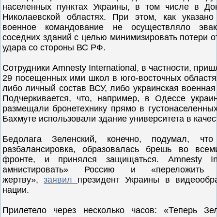
населенных пунктах Украины, в том числе в До
Николаевской областях. При этом, как указано
военное командование не осуществляло эва
соседних зданий с целью минимизировать потери о
удара со стороны ВС РФ.
Сотрудники Amnesty International, в частности, приш
29 посещенных ими школ в юго-восточных област
либо личный состав ВСУ, либо украинская военная
Подчеркивается, что, например, в Одессе укра
размещали бронетехнику прямо в густонаселенных
Бахмуте использовали здание университета в качес
Бедолага Зеленский, конечно, подумал, что
разбалансировка, образовалась брешь во всем
фронте, и принялся защищаться. Amnesty Inte
амнистировать» Россию и «переложить о
жертву»,
заявил
президент Украины в видеообр
нации.
Прилетело через несколько часов: «Теперь Зел