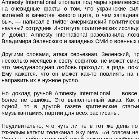
Amnesty International «попала под чары кремлевск
на очевидные факты о том, что украинские си
жителей в качестве живого щита, о чем западная
бы», — написал в Twitter американский политичес
научный сотрудник Института политических иссле
И добил: Amnesty International разоблачила ло
Владимира Зеленского и западных СМИ о военных 
Другими словами, атака серьезная. Зеленский, 
несколько месяцев к свету софитов, не может сми
что международная любовь проходит, а ряды покл
Ему кажется, что он может как-то повлиять на
направить их в нужное русло.
Но доклад ручной Amnesty International — вовсе
более не ошибка. Это выполненный заказ. Как
одной, то в другой газете критические стать
«музыкантами», партии для всех расписаны.
Неудивительно, что чуть ли не в тот же день п
тяжелым катком телеканал Sky New. «Я совсем не 