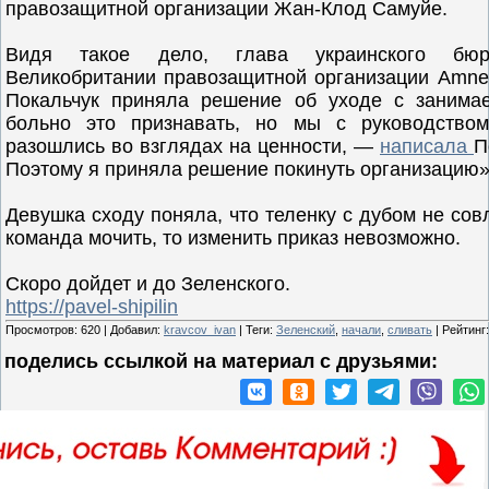
правозащитной организации Жан-Клод Самуйе.
Видя такое дело, глава украинского бю
Великобритании правозащитной организации Amnest
Покальчук приняла решение об уходе с занима
больно это признавать, но мы с руководством 
разошлись во взглядах на ценности, —
написала
П
Поэтому я приняла решение покинуть организацию»
Девушка сходу поняла, что теленку с дубом не сов
команда мочить, то изменить приказ невозможно.
Скоро дойдет и до Зеленского.
https://pavel-shipilin
Просмотров
:
620
|
Добавил
:
kravcov_ivan
|
Теги
:
Зеленский
,
начали
,
сливать
|
Рейтинг
:
поделись ссылкой на материал c друзьями: