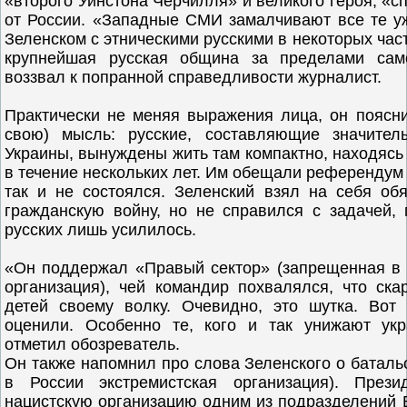
«второго Уинстона Черчилля» и великого героя, «
от России. «Западные СМИ замалчивают все те уж
Зеленском с этническими русскими в некоторых част
крупнейшая русская община за пределами сам
воззвал к попранной справедливости журналист.
Практически не меняя выражения лица, он поясни
свою) мысль: русские, составляющие значител
Украины, вынуждены жить там компактно, находясь
в течение нескольких лет. Им обещали референдум 
так и не состоялся. Зеленский взял на себя обя
гражданскую войну, но не справился с задачей,
русских лишь усилилось.
«Он поддержал «Правый сектор» (запрещенная в 
организация), чей командир похвалялся, что ска
детей своему волку. Очевидно, это шутка. Вот
оценили. Особенно те, кого и так унижают ук
отметил обозреватель.
Он также напомнил про слова Зеленского о баталь
в России экстремистская организация). През
нацистскую организацию одним из подразделений В