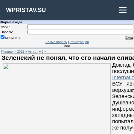
WPRISTAV.SU
Форма входа
Логин:
Пароль:
запомнить
Забыл пароль
|
Регистрация
или
Главная
»
2022
»
Август
»
6
»
Зеленский не понял, что его начали слив
Доклад 
пос
Internati
ВСУ явн
верхушк
Зелен
душе
инфор
запад
попытал
же полу